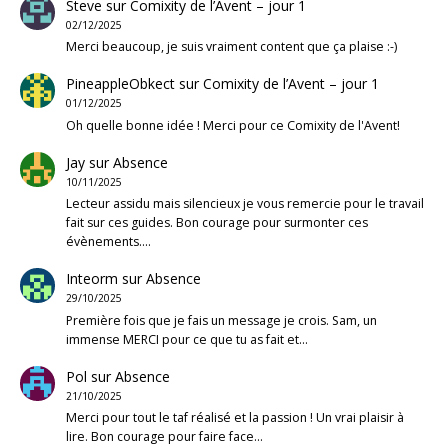
Steve
sur
Comixity de l’Avent – jour 1
02/12/2025
Merci beaucoup, je suis vraiment content que ça plaise :-)
PineappleObkect
sur
Comixity de l’Avent – jour 1
01/12/2025
Oh quelle bonne idée ! Merci pour ce Comixity de l'Avent!
Jay
sur
Absence
10/11/2025
Lecteur assidu mais silencieux je vous remercie pour le travail
fait sur ces guides. Bon courage pour surmonter ces
évènements.…
Inteorm
sur
Absence
29/10/2025
Première fois que je fais un message je crois. Sam, un
immense MERCI pour ce que tu as fait et…
Pol
sur
Absence
21/10/2025
Merci pour tout le taf réalisé et la passion ! Un vrai plaisir à
lire. Bon courage pour faire face…