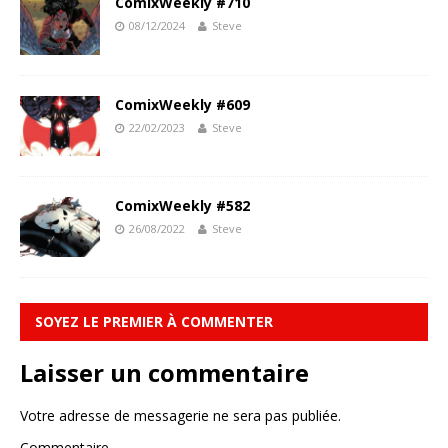
ComixWeekly #710
08/12/2024
Steve
ComixWeekly #609
22/02/2023
Steve
ComixWeekly #582
26/08/2022
Steve
SOYEZ LE PREMIER À COMMENTER
Laisser un commentaire
Votre adresse de messagerie ne sera pas publiée.
Commentaire