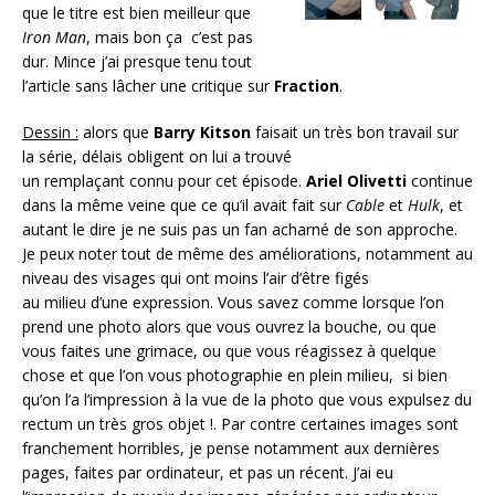
que le titre est bien meilleur que
Iron Man
, mais bon ça c’est pas
dur. Mince j’ai presque tenu tout
l’article sans lâcher une critique sur
Fraction
.
Dessin :
alors que
Barry Kitson
faisait un très bon travail sur
la série, délais obligent on lui a trouvé
un remplaçant connu pour cet épisode.
Ariel Olivetti
continue
dans la même veine que ce qu’il avait fait sur
Cable
et
Hulk
, et
autant le dire je ne suis pas un fan acharné de son approche.
Je peux noter tout de même des améliorations, notamment au
niveau des visages qui ont moins l’air d’être figés
au milieu d’une expression. Vous savez comme lorsque l’on
prend une photo alors que vous ouvrez la bouche, ou que
vous faites une grimace, ou que vous réagissez à quelque
chose et que l’on vous photographie en plein milieu, si bien
qu’on l’a l’impression à la vue de la photo que vous expulsez du
rectum un très gros objet !. Par contre certaines images sont
franchement horribles, je pense notamment aux dernières
pages, faites par ordinateur, et pas un récent. J’ai eu