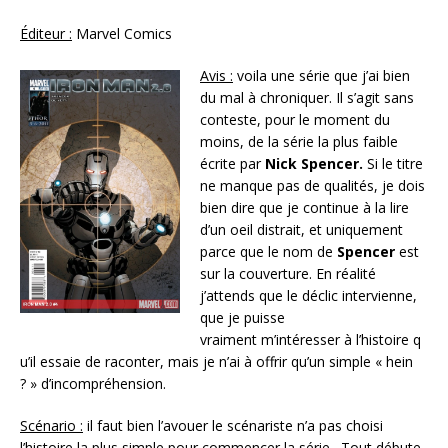
Éditeur :
Marvel Comics
Avis :
voila une série que j’ai bien
du mal à chroniquer. Il s’agit sans
conteste, pour le moment du
moins, de la série la plus faible
écrite par
Nick Spencer.
Si le titre
ne manque pas de qualités, je dois
bien dire que je continue à la lire
d’un oeil distrait, et uniquement
parce que le nom de
Spencer
est
sur la couverture. En réalité
j’attends que le déclic intervienne,
que je puisse
vraiment m’intéresser à l’histoire q
u’il essaie de raconter, mais je n’ai à offrir qu’un simple « hein
? » d’incompréhension.
Scénario :
il faut bien l’avouer le scénariste n’a pas choisi
l’histoire la plus simple pour commencer la série . Tout débute