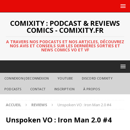
COMIXITY : PODCAST & REVIEWS
COMICS - COMIXITY.FR
A TRAVERS NOS PODCASTS ET NOS ARTICLES, DÉCOUVREZ
NOS AVIS ET CONSEILS SUR LES DERNIÈRES SORTIES ET
NEWS COMICS VO ET VF
CONNEXION|DECONNEXION
YOUTUBE
DISCORD COMIXITY
PODCASTS
CONTACT
INSCRIPTION
À PROPOS
ACCUEIL
REVIEWS
Unspoken VO : Iron Man 2.0 #4
Unspoken VO : Iron Man 2.0 #4