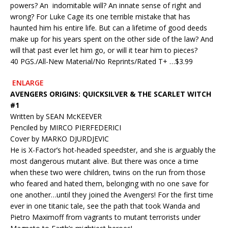
powers? An indomitable will? An innate sense of right and
wrong? For Luke Cage its one terrible mistake that has
haunted him his entire life. But can a lifetime of good deeds
make up for his years spent on the other side of the law? And
will that past ever let him go, or will it tear him to pieces?
40 PGS./All-New Material/No Reprints/Rated T+ …$3.99
ENLARGE
AVENGERS ORIGINS: QUICKSILVER & THE SCARLET WITCH
#1
Written by SEAN McKEEVER
Penciled by MIRCO PIERFEDERICI
Cover by MARKO DJURDJEVIC
He is X-Factor’s hot-headed speedster, and she is arguably the
most dangerous mutant alive. But there was once a time
when these two were children, twins on the run from those
who feared and hated them, belonging with no one save for
one another…until they joined the Avengers! For the first time
ever in one titanic tale, see the path that took Wanda and
Pietro Maximoff from vagrants to mutant terrorists under