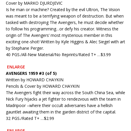
Cover by MARKO DJURDJEVIC
Is he man or machine? Created by the evil Ultron, The Vision
was meant to be a terrifying weapon of destruction. But when
tasked with destroying The Avengers, he must decide whether
to follow his programming…or defy his creator. Witness the
origin of The Avengers’ most mysterious member in this
exciting one-shot! Written by Kyle Higgins & Alec Siegel with art
by Stephane Perger.
40 PGS./All-New Material/No Reprints/Rated T+ …$3.99
ENLARGE
AVENGERS 1959 #3 (of 5)
Written by HOWARD CHAYKIN
Pencils & Cover by HOWARD CHAYKIN
The Avengers fight their way across the South China Sea, while
Nick Fury hijacks a jet fighter to rendezvous with the team in
Madripoor –where their occult adversaries have a hellish
gauntlet awaiting them in the garden district of the capital.
32 PGS./Rated T+ …$2.99
ENLARGE