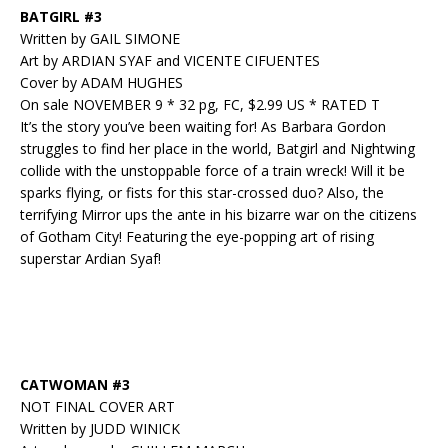
BATGIRL #3
Written by GAIL SIMONE
Art by ARDIAN SYAF and VICENTE CIFUENTES
Cover by ADAM HUGHES
On sale NOVEMBER 9 * 32 pg, FC, $2.99 US * RATED T
It’s the story you’ve been waiting for! As Barbara Gordon
struggles to find her place in the world, Batgirl and Nightwing
collide with the unstoppable force of a train wreck! Will it be
sparks flying, or fists for this star-crossed duo? Also, the
terrifying Mirror ups the ante in his bizarre war on the citizens
of Gotham City! Featuring the eye-popping art of rising
superstar Ardian Syaf!
CATWOMAN #3
NOT FINAL COVER ART
Written by JUDD WINICK