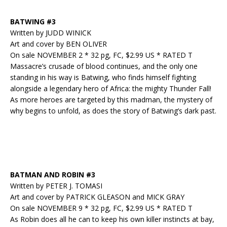
BATWING #3
Written by JUDD WINICK
Art and cover by BEN OLIVER
On sale NOVEMBER 2 * 32 pg, FC, $2.99 US * RATED T
Massacre’s crusade of blood continues, and the only one
standing in his way is Batwing, who finds himself fighting
alongside a legendary hero of Africa: the mighty Thunder Fall!
As more heroes are targeted by this madman, the mystery of
why begins to unfold, as does the story of Batwing’s dark past.
BATMAN AND ROBIN #3
Written by PETER J. TOMASI
Art and cover by PATRICK GLEASON and MICK GRAY
On sale NOVEMBER 9 * 32 pg, FC, $2.99 US * RATED T
As Robin does all he can to keep his own killer instincts at bay,