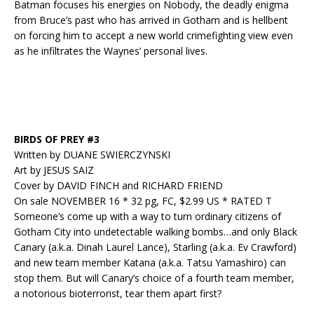
Batman focuses his energies on Nobody, the deadly enigma
from Bruce’s past who has arrived in Gotham and is hellbent
on forcing him to accept a new world crimefighting view even
as he infiltrates the Waynes’ personal lives.
BIRDS OF PREY #3
Written by DUANE SWIERCZYNSKI
Art by JESUS SAIZ
Cover by DAVID FINCH and RICHARD FRIEND
On sale NOVEMBER 16 * 32 pg, FC, $2.99 US * RATED T
Someone’s come up with a way to turn ordinary citizens of
Gotham City into undetectable walking bombs…and only Black
Canary (a.k.a. Dinah Laurel Lance), Starling (a.k.a. Ev Crawford)
and new team member Katana (a.k.a. Tatsu Yamashiro) can
stop them. But will Canary’s choice of a fourth team member,
a notorious bioterrorist, tear them apart first?