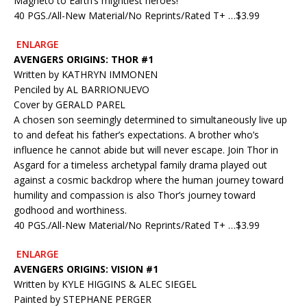
Magneto to Earth’s mightiest heroes!
40 PGS./All-New Material/No Reprints/Rated T+ …$3.99
ENLARGE
AVENGERS ORIGINS: THOR #1
Written by KATHRYN IMMONEN
Penciled by AL BARRIONUEVO
Cover by GERALD PAREL
A chosen son seemingly determined to simultaneously live up
to and defeat his father’s expectations. A brother who’s
influence he cannot abide but will never escape. Join Thor in
Asgard for a timeless archetypal family drama played out
against a cosmic backdrop where the human journey toward
humility and compassion is also Thor’s journey toward
godhood and worthiness.
40 PGS./All-New Material/No Reprints/Rated T+ …$3.99
ENLARGE
AVENGERS ORIGINS: VISION #1
Written by KYLE HIGGINS & ALEC SIEGEL
Painted by STEPHANE PERGER