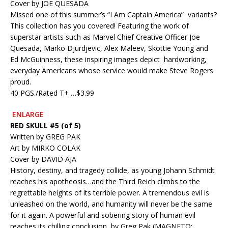
Cover by JOE QUESADA
Missed one of this summer’s “I Am Captain America” variants?
This collection has you covered! Featuring the work of
superstar artists such as Marvel Chief Creative Officer Joe
Quesada, Marko Djurdjevic, Alex Maleev, Skottie Young and
Ed McGuinness, these inspiring images depict hardworking,
everyday Americans whose service would make Steve Rogers
proud.
40 PGS./Rated T+ …$3.99
ENLARGE
RED SKULL #5 (of 5)
Written by GREG PAK
Art by MIRKO COLAK
Cover by DAVID AJA
History, destiny, and tragedy collide, as young Johann Schmidt
reaches his apotheosis…and the Third Reich climbs to the
regrettable heights of its terrible power. A tremendous evil is
unleashed on the world, and humanity will never be the same
for it again. A powerful and sobering story of human evil
reaches its chilling conclusion, by Greg Pak (MAGNETO: