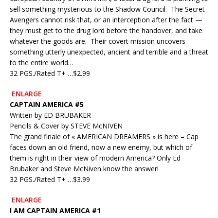
sell something mysterious to the Shadow Council. The Secret
Avengers cannot risk that, or an interception after the fact —
they must get to the drug lord before the handover, and take
whatever the goods are. Their covert mission uncovers
something utterly unexpected, ancient and terrible and a threat
to the entire world…
32 PGS./Rated T+ …$2.99
ENLARGE
CAPTAIN AMERICA #5
Written by ED BRUBAKER
Pencils & Cover by STEVE McNIVEN
The grand finale of « AMERICAN DREAMERS » is here – Cap
faces down an old friend, now a new enemy, but which of
them is right in their view of modern America? Only Ed
Brubaker and Steve McNiven know the answer!
32 PGS./Rated T+ …$3.99
ENLARGE
I AM CAPTAIN AMERICA #1