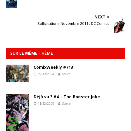
NEXT
Sollicitations Novembre 2011 : DC Comics
SUR LE MÊME THÈME
ComixWeekly #713
19/12/2024
Steve
Déjà vu ? #4 – The Booster Joke
11/12/2008
Steve