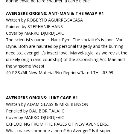
donne envie de faire chauffer la carte bleue.
AVENGERS ORIGINS: ANT-MAN & THE WASP #1
Written by ROBERTO AGUIRRE-SACASA
Painted by STEPHANIE HANS
Cover by MARKO DJURDJEVIC
The scientist’s name is Hank Pym. The socialite’s is Janet Van
Dyne. Both are haunted by personal tragedy and the burning
need to…avenge! It’s insect love, Marvel-style, as we revisit the
unlikely origin (and courtship) of the astonishing Ant-Man and
the winsome Wasp!
40 PGS./All-New Material/No Reprints/Rated T+ …$3.99
AVENGERS ORIGINS: LUKE CAGE #1
Written by ADAM GLASS & MIKE BENSON
Penciled by DALIBOR TALAJIC
Cover by MARKO DJURDJEVIC
EXPLODING FROM THE PAGES OF NEW AVENGERS…
What makes someone a hero? An Avenger? Is it super-