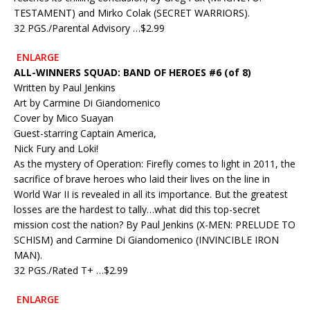
TESTAMENT) and Mirko Colak (SECRET WARRIORS).
32 PGS./Parental Advisory …$2.99
ENLARGE
ALL-WINNERS SQUAD: BAND OF HEROES #6 (of 8)
Written by Paul Jenkins
Art by Carmine Di Giandomenico
Cover by Mico Suayan
Guest-starring Captain America,
Nick Fury and Loki!
As the mystery of Operation: Firefly comes to light in 2011, the
sacrifice of brave heroes who laid their lives on the line in
World War II is revealed in all its importance. But the greatest
losses are the hardest to tally…what did this top-secret
mission cost the nation? By Paul Jenkins (X-MEN: PRELUDE TO
SCHISM) and Carmine Di Giandomenico (INVINCIBLE IRON
MAN).
32 PGS./Rated T+ …$2.99
ENLARGE