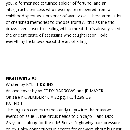
you, a former addict turned soldier of fortune, and an
intergalactic princess who never quite recovered from a
childhood spent as a prisoner of war…? Well, there aren’t a lot
of cherished memories to choose from! All this as the trio
draws ever closer to dealing with a threat that’s already killed
the ancient caste of assassins who taught Jason Todd
everything he knows about the art of killing!
NIGHTWING #3
Written by KYLE HIGGINS
Art and cover by by EDDY BARROWS and JP MAYER
On sale NOVEMBER 16 * 32 pg, FC, $2.99 US
RATED T
The Big Top comes to the Windy City! After the massive
events of issue 2, the circus heads to Chicago – and Dick
Grayson is along for the ride! But as Nightwing puts pressure
on ex-Haley connections in search for answers about his past,