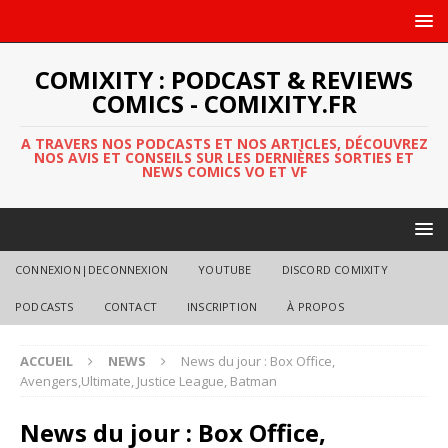
COMIXITY : PODCAST & REVIEWS
COMICS - COMIXITY.FR
A TRAVERS NOS PODCASTS ET NOS ARTICLES, DÉCOUVREZ
NOS AVIS ET CONSEILS SUR LES DERNIÈRES SORTIES ET
NEWS COMICS VO ET VF
CONNEXION|DECONNEXION
YOUTUBE
DISCORD COMIXITY
PODCASTS
CONTACT
INSCRIPTION
À PROPOS
ACCUEIL
NEWS
News du jour : Box Office,
Avengers,Ultimate, Justice League, Batman
News du jour : Box Office,