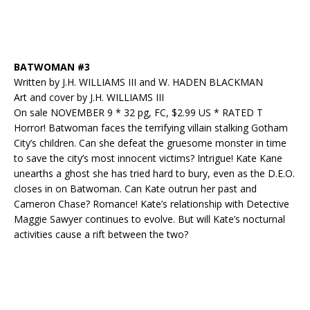
BATWOMAN #3
Written by J.H. WILLIAMS III and W. HADEN BLACKMAN
Art and cover by J.H. WILLIAMS III
On sale NOVEMBER 9 * 32 pg, FC, $2.99 US * RATED T
Horror! Batwoman faces the terrifying villain stalking Gotham
City’s children. Can she defeat the gruesome monster in time
to save the city’s most innocent victims? Intrigue! Kate Kane
unearths a ghost she has tried hard to bury, even as the D.E.O.
closes in on Batwoman. Can Kate outrun her past and
Cameron Chase? Romance! Kate’s relationship with Detective
Maggie Sawyer continues to evolve. But will Kate’s nocturnal
activities cause a rift between the two?