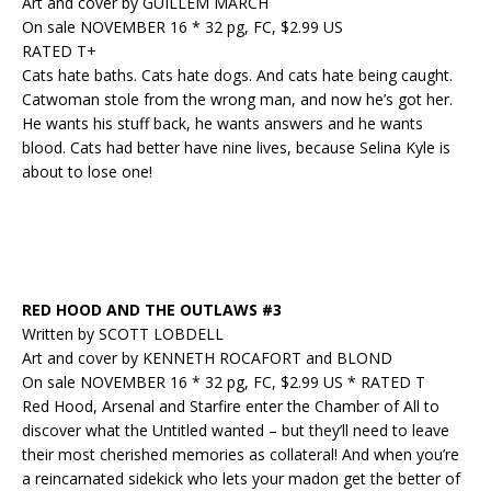
Art and cover by GUILLEM MARCH
On sale NOVEMBER 16 * 32 pg, FC, $2.99 US
RATED T+
Cats hate baths. Cats hate dogs. And cats hate being caught.
Catwoman stole from the wrong man, and now he’s got her.
He wants his stuff back, he wants answers and he wants
blood. Cats had better have nine lives, because Selina Kyle is
about to lose one!
RED HOOD AND THE OUTLAWS #3
Written by SCOTT LOBDELL
Art and cover by KENNETH ROCAFORT and BLOND
On sale NOVEMBER 16 * 32 pg, FC, $2.99 US * RATED T
Red Hood, Arsenal and Starfire enter the Chamber of All to
discover what the Untitled wanted – but they’ll need to leave
their most cherished memories as collateral! And when you’re
a reincarnated sidekick who lets your madon get the better of