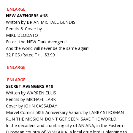
ENLARGE
NEW AVENGERS #18
Written by BRIAN MICHAEL BENDIS
Pencils & Cover by
MIKE DEODATO
Enter…the NEW Dark Avengers!!
And the world will never be the same again!
32 PGS./Rated T+ …$3.99
ENLARGE
ENLARGE
SECRET AVENGERS #19
Written by WARREN ELLIS
Pencils by MICHAEL LARK
Cover by JOHN CASSADAY
Marvel Comics 50th Anniversary Variant by LARRY STROMAN
RUN THE MISSION. DON’T GET SEEN. SAVE THE WORLD.
In the decadent and crumbling city of ANIANA, in the Eastern
European country of SYMKARIA, a local drug lord is planning to