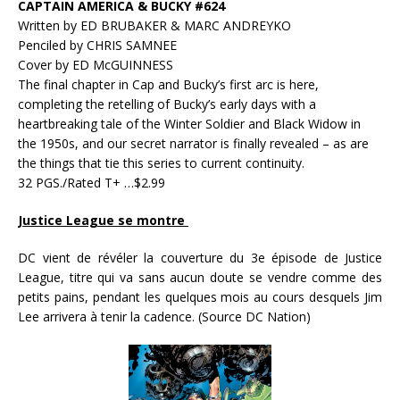
CAPTAIN AMERICA & BUCKY #624
Written by ED BRUBAKER & MARC ANDREYKO
Penciled by CHRIS SAMNEE
Cover by ED McGUINNESS
The final chapter in Cap and Bucky’s first arc is here,
completing the retelling of Bucky’s early days with a
heartbreaking tale of the Winter Soldier and Black Widow in
the 1950s, and our secret narrator is finally revealed – as are
the things that tie this series to current continuity.
32 PGS./Rated T+ …$2.99
Justice League se montre
DC vient de révéler la couverture du 3e épisode de Justice
League, titre qui va sans aucun doute se vendre comme des
petits pains, pendant les quelques mois au cours desquels Jim
Lee arrivera à tenir la cadence. (Source DC Nation)