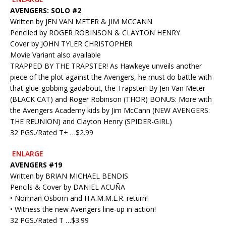
AVENGERS: SOLO #2
Written by JEN VAN METER & JIM MCCANN
Penciled by ROGER ROBINSON & CLAYTON HENRY
Cover by JOHN TYLER CHRISTOPHER
Movie Variant also available
TRAPPED BY THE TRAPSTER! As Hawkeye unveils another
piece of the plot against the Avengers, he must do battle with
that glue-gobbing gadabout, the Trapster! By Jen Van Meter
(BLACK CAT) and Roger Robinson (THOR) BONUS: More with
the Avengers Academy kids by Jim McCann (NEW AVENGERS:
THE REUNION) and Clayton Henry (SPIDER-GIRL)
32 PGS./Rated T+ …$2.99
ENLARGE
AVENGERS #19
Written by BRIAN MICHAEL BENDIS
Pencils & Cover by DANIEL ACUÑA
• Norman Osborn and H.A.M.M.E.R. return!
• Witness the new Avengers line-up in action!
32 PGS./Rated T …$3.99