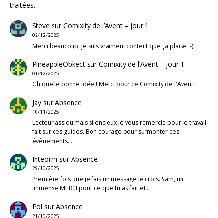
traitées
.
Steve
sur
Comixity de l’Avent – jour 1
02/12/2025
Merci beaucoup, je suis vraiment content que ça plaise :-)
PineappleObkect
sur
Comixity de l’Avent – jour 1
01/12/2025
Oh quelle bonne idée ! Merci pour ce Comixity de l'Avent!
Jay
sur
Absence
10/11/2025
Lecteur assidu mais silencieux je vous remercie pour le travail
fait sur ces guides. Bon courage pour surmonter ces
évènements.…
Inteorm
sur
Absence
29/10/2025
Première fois que je fais un message je crois. Sam, un
immense MERCI pour ce que tu as fait et…
Pol
sur
Absence
21/10/2025