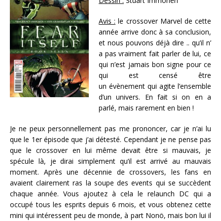
Dessin :
Stuart Immonen
Avis :
le crossover Marvel de cette
année arrive donc à sa conclusion,
et nous pouvons déjà dire .. qu’il n’
a pas vraiment fait parler de lui, ce
qui n’est jamais bon signe pour ce
qui est censé être
un évènement qui agite l’ensemble
d’un univers. En fait si on en a
parlé, mais rarement en bien !
Je ne peux personnellement pas me prononcer, car je n’ai lu
que le 1er épisode que j’ai détesté. Cependant je ne pense pas
que le crossover en lui même devait être si mauvais, je
spécule là, je dirai simplement qu’il est arrivé au mauvais
moment. Après une décennie de crossovers, les fans en
avaient clairement ras la soupe des events qui se succèdent
chaque année. Vous ajoutez à cela le relaunch DC qui a
occupé tous les esprits depuis 6 mois, et vous obtenez cette
mini qui intéressent peu de monde, à part Nonö, mais bon lui il