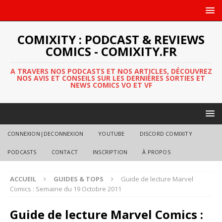
COMIXITY : PODCAST & REVIEWS
COMICS - COMIXITY.FR
A TRAVERS NOS PODCASTS ET NOS ARTICLES, DÉCOUVREZ
NOS AVIS ET CONSEILS SUR LES DERNIÈRES SORTIES ET
NEWS COMICS VO ET VF
CONNEXION|DECONNEXION
YOUTUBE
DISCORD COMIXITY
PODCASTS
CONTACT
INSCRIPTION
À PROPOS
ACCUEIL
GUIDES & TOPS
Guide de lecture Marvel
Comics : Semaine du 19 Octobre 2011
Guide de lecture Marvel Comics :