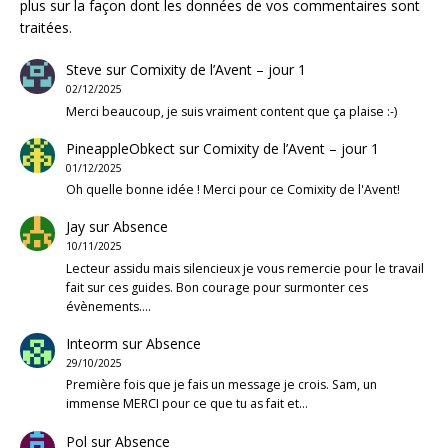
plus sur la façon dont les données de vos commentaires sont
traitées
.
Steve
sur
Comixity de l’Avent – jour 1
02/12/2025
Merci beaucoup, je suis vraiment content que ça plaise :-)
PineappleObkect
sur
Comixity de l’Avent – jour 1
01/12/2025
Oh quelle bonne idée ! Merci pour ce Comixity de l'Avent!
Jay
sur
Absence
10/11/2025
Lecteur assidu mais silencieux je vous remercie pour le travail
fait sur ces guides. Bon courage pour surmonter ces
évènements.…
Inteorm
sur
Absence
29/10/2025
Première fois que je fais un message je crois. Sam, un
immense MERCI pour ce que tu as fait et…
Pol
sur
Absence