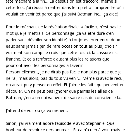
tête méchant à la fin… Là dessus on est d’accord, même si
cette fois, j’ai réussi à rentrer dans le trip et à comprendre où il
voulait en venir (et parce que j’ai suivi Batman Inc… ça aide).
Pour le méchant de la révélation finale, « facile », n’est pas le
mot que je mettrais. Ce personnage (ça va être dure d’en
parler sans dévoiler son identité) à toujours errer entre deux
eaux sans jamais (en de rare occasion tout au plus) choisir
vraiment son camp. Je crois que cette fois-ci, la cassure est
franche. Et cela renforce d’autant plus les relations que
pourront avoir les personnages à l’avenir.
Personnellement, je ne dirais pas facile non plus parce que je
ne l’ai, mais alors, pas du tout vu venir… Même si avec le recul,
on aurait pu y penser en effet. Et j’aime les faits qui peuvent en
découler. On ne peut pas ignorer que parmis les alliés de
Batman, y’en a un qui va avoir de sacré cas de conscience là…
J’attend de voir où ça va mener…
Sinon, j’ai vraiment adoré l’épisode 9 avec Stéphanie. Quel
bonheur de revoir ce personnage… Et ça n’a rien à voir, mais je