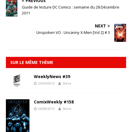
PREVIOUS
Guide de lecture DC Comics : semaine du 28 Décembre
2011
NEXT
Unspoken VO : Uncanny X-Men [Vol 2] # 3
SUR LE MÊME THÈME
WeeklyNews #39
23/04/2013
Steve
ComixWeekly #158
24/08/2013
Steve