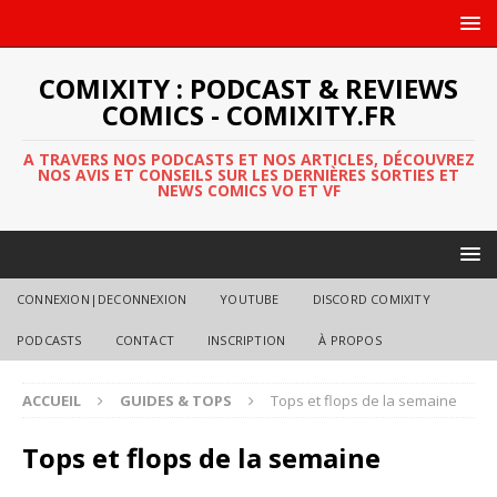
COMIXITY : PODCAST & REVIEWS
COMICS - COMIXITY.FR
A TRAVERS NOS PODCASTS ET NOS ARTICLES, DÉCOUVREZ
NOS AVIS ET CONSEILS SUR LES DERNIÈRES SORTIES ET
NEWS COMICS VO ET VF
CONNEXION|DECONNEXION
YOUTUBE
DISCORD COMIXITY
PODCASTS
CONTACT
INSCRIPTION
À PROPOS
ACCUEIL
GUIDES & TOPS
Tops et flops de la semaine
Tops et flops de la semaine