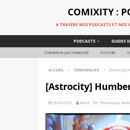
COMIXITY : 
A TRAVERS NOS PODCASTS ET NOS AR
PODCASTS
GUIDES 
CONNEXION|DECONNEXION
YOUTUBE
D
ACCUEIL
CHRONIQUES
[Astrocity
[Astrocity] Humbe
05/02/2012
Nonö
Chroniques
,
Non