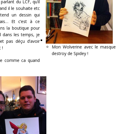
parlant du LCF, qu’il
and il le souhaite etc
 tend un dessin qui
ais… Et c’est à ce
ns la boutique pour
il dans les temps, je
 et pas déçu d’avoir
Mon Wolverine avec le masque
 !
destroy de Spidey !
nce comme ca quand