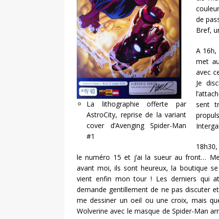
couleu
de pass
Bref, u
A 16h, 
met au
avec ce
Je dis
l’atta
La lithographie offerte par
sent t
AstroCity, reprise de la variant
propul
cover d’Avenging Spider-Man
Interga
#1
18h30,
le numéro 15 et j’ai la sueur au front… M
avant moi, ils sont heureux, la boutique se 
vient enfin mon tour ! Les derniers qui 
demande gentillement de ne pas discuter e
me dessiner un oeil ou une croix, mais qu
Wolverine avec le masque de Spider-Man arra