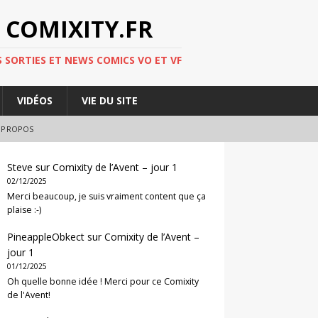
 COMIXITY.FR
 SORTIES ET NEWS COMICS VO ET VF
VIDÉOS
VIE DU SITE
 PROPOS
Steve
sur
Comixity de l’Avent – jour 1
02/12/2025
Merci beaucoup, je suis vraiment content que ça
plaise :-)
PineappleObkect
sur
Comixity de l’Avent –
jour 1
01/12/2025
Oh quelle bonne idée ! Merci pour ce Comixity
de l'Avent!