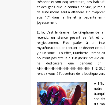
trésorier et son (sa) secrétaire, des habitu
et des gens que je connais de vue, je me 
de suite moins seul à attendre. On m’appre
suis 17° dans la file et je patiente en 
joyeusement.
Et la, c’est le drame ! Le téléphone de la
retentit, un silence pesant se fait et o
religieusement Fred parler à un inter
mystérieux tout en tentant de deviner ce qu’
y a un souci… En effet, Humberto Ramos ains
pourront pas être la à 15h (heure prévue d
ne dédicacera que pendant 3h 
AHHHHHHHHHHHHHHHHHHHHHH ! JE SUIS 17° 
rendez-vous à l’ouverture de la boutique ver
A 14h,
notre 
tranqui
son dro
dis mag