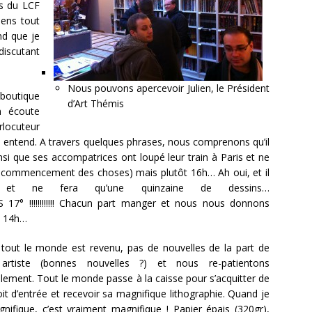
és du LCF
sens tout
nd que je
discutant
Nous pouvons apercevoir Julien, le Président
 boutique
d’Art Thémis
n écoute
locuteur
il entend. A travers quelques phrases, nous comprenons qu’il
i que ses accompatrices ont loupé leur train à Paris et ne
u commencement des choses) mais plutôt 16h… Ah oui, et il
et ne fera qu’une quinzaine de dessins…
!!!!!!!!!!!! Chacun part manger et nous nous donnons
s 14h…
 tout le monde est revenu, pas de nouvelles de la part de
artiste (bonnes nouvelles ?) et nous re-patientons
llement. Tout le monde passe à la caisse pour s’acquitter de
it d’entrée et recevoir sa magnifique lithographie. Quand je
nifique, c’est vraiment magnifique ! Papier épais (320gr),