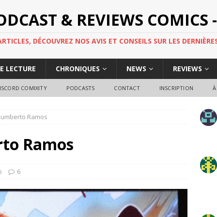
PODCAST & REVIEWS COMICS -
TICLES, DÉCOUVREZ NOS AVIS ET CONSEILS SUR LES DERNIÈRES
DE LECTURE
CHRONIQUES
NEWS
REVIEWS
ISCORD COMIXITY
PODCASTS
CONTACT
INSCRIPTION
À
] Humberto Ramos
rto Ramos
ö
6