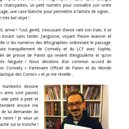
rs chatoyantes, un petit numéro pour connaître son ordre
age, une case blanche pour permettre à l’artiste de signer…
n très bel objet !
IL arrive ! Tout gentil, s’excusant d’avoir raté son train, il se
 boulot sans tarder. J’angoisse, voyant l’heure avancer et
lle ci les numéros des lithographies ordonnant le passage.
cute tranquillement de Comixity et du LCF avec Sophie,
chée de presse de Panini qui revient d’Angoulème et qu’on
rès fatiguée ! Nous décidons d’un commun accord de
ser Comixity « Partenaire Officiel de Panini et du Monde
lactique des Comics » et je me réveille…
 Humberto dessine
es amis sont passés
vide petit à petit et
attendent encore me
t de lui demander de
e nenni ! Je veux un
ché sur la tronche !