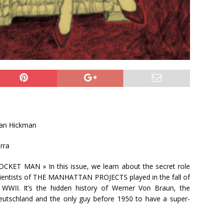
an Hickman
rra
CKET MAN » In this issue, we learn about the secret role
cientists of THE MANHATTAN PROJECTS played in the fall of
WWII. It’s the hidden history of Werner Von Braun, the
eutschland and the only guy before 1950 to have a super-