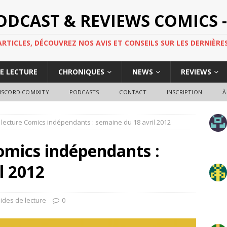
PODCAST & REVIEWS COMICS -
TICLES, DÉCOUVREZ NOS AVIS ET CONSEILS SUR LES DERNIÈRES
DE LECTURE
CHRONIQUES
NEWS
REVIEWS
ISCORD COMIXITY
PODCASTS
CONTACT
INSCRIPTION
À
lecture Comics indépendants : semaine du 18 avril 2012
omics indépendants :
l 2012
ides de lecture
0