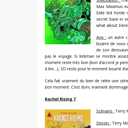
Sollicitation :
The
Max Maximus eve
Exile led horde 
secret base in o
what about Derek’
Avis :
un autre co
bizarre de vous 
de son dinosaur
pas le voyage. Si Kirkman se montre assez ir
moment reste très bon (bon d’accord je pense
à lire…), SD reste pour le moment bourré d’
Cela fait vraiment du bien de relire une sér
bon moment. C’est donc vraiment dommage q
Rachel Rising 7
Scénario :
Terry 
Dessin :
Terry M