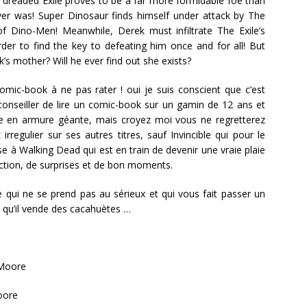
 dreaded Exile proves to be a far more formidable foe than
r was! Super Dinosaur finds himself under attack by The
of Dino-Men! Meanwhile, Derek must infiltrate The Exile’s
rder to find the key to defeating him once and for all! But
s mother? Will he ever find out she exists?
mic-book à ne pas rater ! oui je suis conscient que c’est
conseiller de lire un comic-book sur un gamin de 12 ans et
e en armure géante, mais croyez moi vous ne regretterez
regulier sur ses autres titres, sauf Invincible qui pour le
 à Walking Dead qui est en train de devenir une vraie plaie
action, de surprises et de bon moments.
ie qui ne se prend pas au sérieux et qui vous fait passer un
u’il vende des cacahuètes …
Moore
oore