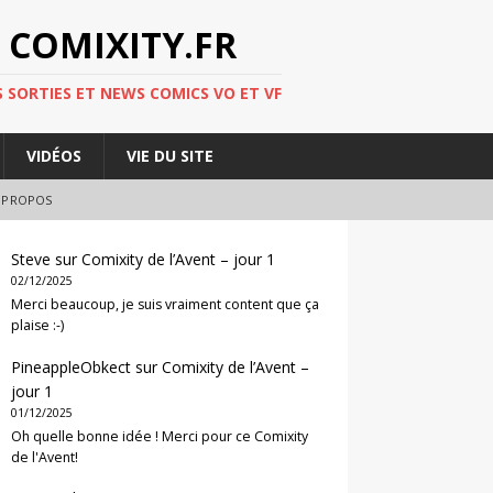
 COMIXITY.FR
 SORTIES ET NEWS COMICS VO ET VF
VIDÉOS
VIE DU SITE
 PROPOS
Steve
sur
Comixity de l’Avent – jour 1
02/12/2025
Merci beaucoup, je suis vraiment content que ça
plaise :-)
PineappleObkect
sur
Comixity de l’Avent –
jour 1
01/12/2025
Oh quelle bonne idée ! Merci pour ce Comixity
de l'Avent!