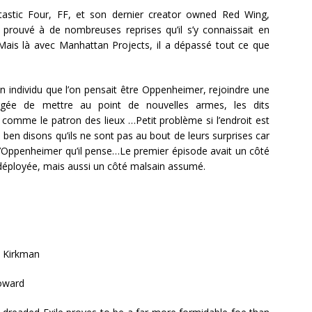
astic Four, FF, et son dernier creator owned Red Wing,
prouvé à de nombreuses reprises qu’il s’y connaissait en
 Mais là avec Manhattan Projects, il a dépassé tout ce que
 individu que l’on pensait être Oppenheimer, rejoindre une
argée de mettre au point de nouvelles armes, les dits
 comme le patron des lieux …Petit problème si l’endroit est
 ben disons qu’ils ne sont pas au bout de leurs surprises car
 l’Oppenheimer qu’il pense…Le premier épisode avait un côté
it déployée, mais aussi un côté malsain assumé.
 Kirkman
oward