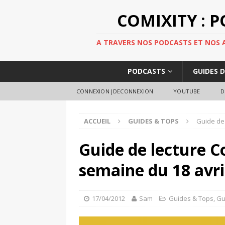
COMIXITY : 
A TRAVERS NOS PODCASTS ET NOS AR
PODCASTS
GUIDES 
CONNEXION|DECONNEXION
YOUTUBE
D
ACCUEIL
GUIDES & TOPS
Guide de 
Guide de lecture C
semaine du 18 avri
17/04/2012
Sam
Guides & Tops
,
Gu