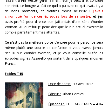
laissant à Phil Hester gérer la mer… euh je veux dire, conclure
son récit. Le bougre a fait ce qu’il a pu avec ce qu’il avait. Il y a
de bons moments, et d’autres moins heureux !
j’avais
chroniqué l’un de ces épisodes lors de sa sortie,
et j’en
avais profité pour dire ce que j’attendais d’une série Wonder
Woman. Aujourd’hui je peux dire que le run actuel d’Azzarello
comble parfaitement mes attentes.
Ce n’est pas la meilleure porte d’entrée pour le perso, ce sera
même plutôt une source de confusion si vous n’avez jamais
rien lu sur Wonder Woman, et je vous conseille plutôt les
épisodes signés Azzarello qui sortent dans quelques mois en
France.
Fables T15
Date de sortie
: 13 avril 2012
Éditeur :
Urban Comics
Épisodes :
THE DARK AGES – #76-