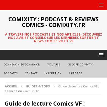
COMIXITY : PODCAST & REVIEWS
COMICS - COMIXITY.FR
A TRAVERS NOS PODCASTS ET NOS ARTICLES, DÉCOUVREZ
NOS AVIS ET CONSEILS SUR LES DERNIÈRES SORTIES ET
NEWS COMICS VO ET VF
CONNEXION|DECONNEXION
YOUTUBE
DISCORD COMIXITY
PODCASTS
CONTACT
INSCRIPTION
À PROPOS
ACCUEIL
GUIDES & TOPS
Guide de lecture Comics VF :
semaine du 9 avril 2012
Guide de lecture Comics VF :