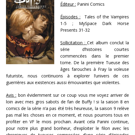
Éditeur :
Panini Comics
Épisodes :
Tales of the Vampires
1-5 ; MySpace Dark Horse
Presents 31-32
Sollicitation :
Cet album conclut la
série d’histoires courtes
commencées dans le premier
tome. De la première Tueuse des
âges farouches à Fray la voleuse
futuriste, nous continuons à explorer l’univers de ces
guerrières aux existences aussi émouvantes que violentes.
Avis :
bon évidemment sur ce coup vous me voyez arriver de
loin avec mes gros sabots de fan de Buffy ! si la saison 8 en
comics de la série n’a pas été très heureuse, la saison 9 relève
pas mal les choses en ce moment, et nous pourrons tous en
profiter en VF le mois prochain. Avant cela Panini continue,
pour notre plus grand bonheur, d’exploiter le filon avec les
chroniques de tueuses composées d’une série d’épisodes