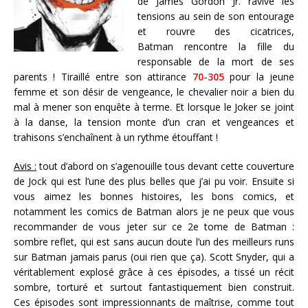
de James Gordon Jr. ravive les
tensions au sein de son entourage
et rouvre des cicatrices,
Batman rencontre la fille du
responsable de la mort de ses
parents ! Tiraillé entre son attirance
70-305
pour la jeune
femme et son désir de vengeance, le chevalier noir a bien du
mal à mener son enquête à terme. Et lorsque le Joker se joint
à la danse, la tension monte d’un cran et vengeances et
trahisons s’enchaînent à un rythme étouffant !
Avis :
tout d’abord on s’agenouille tous devant cette couverture
de Jock qui est l’une des plus belles que j’ai pu voir. Ensuite si
vous aimez les bonnes histoires, les bons comics, et
notamment les comics de Batman alors je ne peux que vous
recommander de vous jeter sur ce 2e tome de Batman :
sombre reflet, qui est sans aucun doute l’un des meilleurs runs
sur Batman jamais parus (oui rien que ça). Scott Snyder, qui a
véritablement explosé grâce à ces épisodes, a tissé un récit
sombre, torturé et surtout fantastiquement bien construit.
Ces épisodes sont impressionnants de maîtrise, comme tout