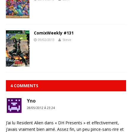
ComixWeekly #131
09/02/2013
Steve
4 COMMENTS
Yno
28/05/2012 Á 23:24
J’ai lu Resident Alien dans « DH Presents » et effectivement,
j’avais vraiment bien aimé. Assez fin, un peu pince-sans-rire et