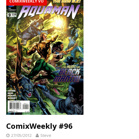
COMIXWEEKLY VO
ComixWeekly #96
27/05/2012
Steve