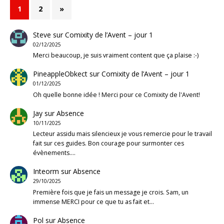
1
2
»
Steve
sur
Comixity de l’Avent – jour 1
02/12/2025
Merci beaucoup, je suis vraiment content que ça plaise :-)
PineappleObkect
sur
Comixity de l’Avent – jour 1
01/12/2025
Oh quelle bonne idée ! Merci pour ce Comixity de l'Avent!
Jay
sur
Absence
10/11/2025
Lecteur assidu mais silencieux je vous remercie pour le travail
fait sur ces guides. Bon courage pour surmonter ces
évènements.…
Inteorm
sur
Absence
29/10/2025
Première fois que je fais un message je crois. Sam, un
immense MERCI pour ce que tu as fait et…
Pol
sur
Absence