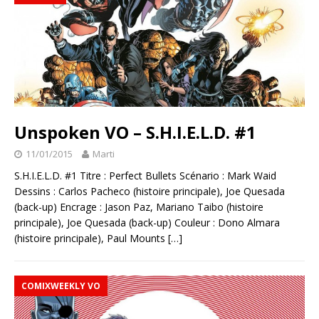
Unspoken VO – S.H.I.E.L.D. #1
11/01/2015
Marti
S.H.I.E.L.D. #1 Titre : Perfect Bullets Scénario : Mark Waid
Dessins : Carlos Pacheco (histoire principale), Joe Quesada
(back-up) Encrage : Jason Paz, Mariano Taibo (histoire
principale), Joe Quesada (back-up) Couleur : Dono Almara
(histoire principale), Paul Mounts
[…]
COMIXWEEKLY VO