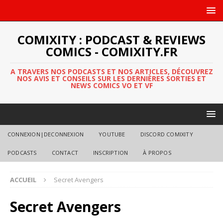
COMIXITY : PODCAST & REVIEWS
COMICS - COMIXITY.FR
A TRAVERS NOS PODCASTS ET NOS ARTICLES, DÉCOUVREZ
NOS AVIS ET CONSEILS SUR LES DERNIÈRES SORTIES ET
NEWS COMICS VO ET VF
CONNEXION|DECONNEXION
YOUTUBE
DISCORD COMIXITY
PODCASTS
CONTACT
INSCRIPTION
À PROPOS
ACCUEIL
Secret Avengers
Secret Avengers