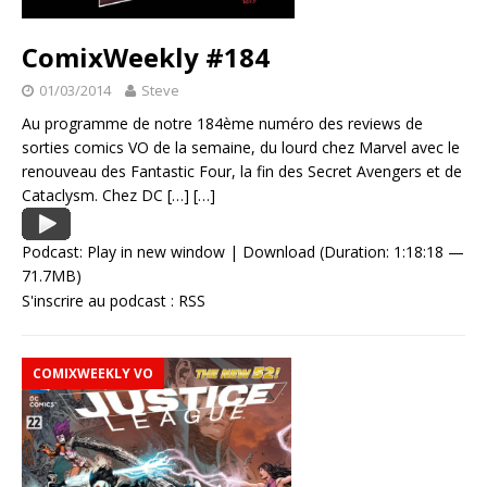
ComixWeekly #184
01/03/2014
Steve
Au programme de notre 184ème numéro des reviews de
sorties comics VO de la semaine, du lourd chez Marvel avec le
renouveau des Fantastic Four, la fin des Secret Avengers et de
Cataclysm. Chez DC
[…]
[…]
Podcast:
Play in new window
|
Download
(Duration: 1:18:18 —
71.7MB)
S'inscrire au podcast :
RSS
COMIXWEEKLY VO