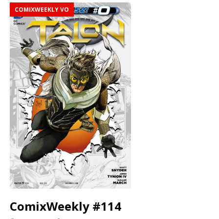
COMIXWEEKLY VO
ComixWeekly #114