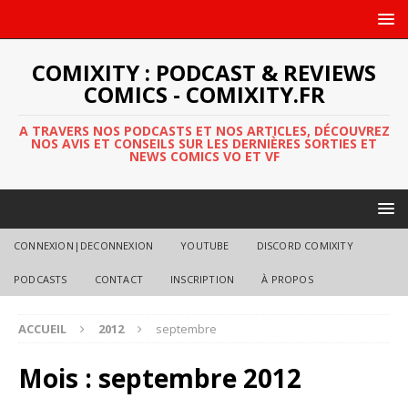
COMIXITY : PODCAST & REVIEWS
COMICS - COMIXITY.FR
A TRAVERS NOS PODCASTS ET NOS ARTICLES, DÉCOUVREZ
NOS AVIS ET CONSEILS SUR LES DERNIÈRES SORTIES ET
NEWS COMICS VO ET VF
CONNEXION|DECONNEXION
YOUTUBE
DISCORD COMIXITY
PODCASTS
CONTACT
INSCRIPTION
À PROPOS
ACCUEIL
2012
septembre
Mois :
septembre 2012