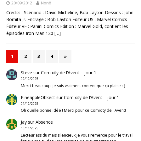
20/09/2012
Nonö
Crédits : Scénario : David Micheline, Bob Layton Dessins : John
Romita Jr. Encrage : Bob Layton Éditeur US : Marvel Comics
Éditeur VF : Panini Comics Edition : Marvel Gold, contient les
épisodes Iron Man 120
[…]
1
2
3
4
»
Steve
sur
Comixity de l’Avent – jour 1
02/12/2025
Merci beaucoup, je suis vraiment content que ça plaise :-)
PineappleObkect
sur
Comixity de l’Avent – jour 1
01/12/2025
Oh quelle bonne idée ! Merci pour ce Comixity de l'Avent!
Jay
sur
Absence
10/11/2025
Lecteur assidu mais silencieux je vous remercie pour le travail