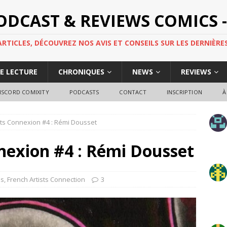
PODCAST & REVIEWS COMICS -
TICLES, DÉCOUVREZ NOS AVIS ET CONSEILS SUR LES DERNIÈRES
DE LECTURE
CHRONIQUES
NEWS
REVIEWS
ISCORD COMIXITY
PODCASTS
CONTACT
INSCRIPTION
À
sts Connexion #4 : Rémi Dousset
nexion #4 : Rémi Dousset
es
,
French Artists Connection
3