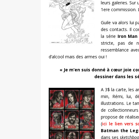
leurs galeries. Sur 
1ere commission. Le
Guile va alors lui 
des contacts. Il 
la série
Iron Man
stricte, pas de n
ressemblance avec
d’alcool mais des armes oui !
« Je m’en suis donné à cœur joie c
dessiner dans les sé
A 3$ la carte, les 
min, Rémi, lui, d
illustrations. Le 
de collectionneur
propose de réalise
(
ici le lien vers 
Batman the Leg
dans ses
sketchbo