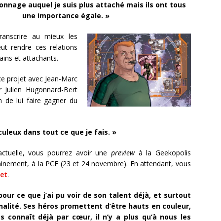
rsonnage auquel je suis plus attaché mais ils ont tous
une importance égale. »
ranscrire au mieux les
eut rendre ces relations
ins et attachants.
s ce projet avec Jean-Marc
r Julien Hugonnard-Bert
 de lui faire gagner du
culeux dans tout ce que je fais. »
ctuelle, vous pourrez avoir une
preview
à la Geekopolis
tainement, à la PCE (23 et 24 novembre). En attendant, vous
net
.
 pour ce que j’ai pu voir de son talent déjà, et surtout
nalité. Ses héros promettent d’être hauts en couleur,
s connaît déjà par cœur, il n’y a plus qu’à nous les