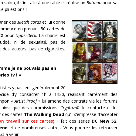
un salon, il s’installe à une table et réalise un
Batman
pour sa
 pli est pris !
parler des
sketch cards
et lui donne
commence en prenant 50 cartes de
 2
pour
UpperDeck
. La charte est
udité, ni de sexualité, pas de
 des acteurs, pas de cigarettes,
omme je ne pouvais pas en
ries tv ! »
artistes y passent généralement 20
écide d’y consacrer 1h à 1h30, réalisant carrément des
tampon «
Artist Proof
» lui amène des contrats via les forums
s ainsi que des commissions.
Cryptozoïc
le contacte et lui
r des cartes
The Walking Dead
qu’il s’empresse d’accepter
son travail sur ces cartes
) Il fait des séries
DC New 52
,
end
et de nombreuses autres. Vous pourrez les retrouver
oks
à venir.