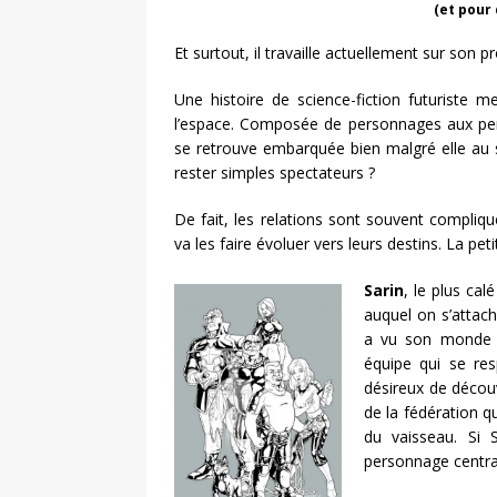
(et pour 
Et surtout, il travaille actuellement sur son p
Une histoire de science-fiction futuriste 
l’espace. Composée de personnages aux pers
se retrouve embarquée bien malgré elle au sei
rester simples spectateurs ?
De fait, les relations sont souvent compliq
va les faire évoluer vers leurs destins. La pet
Sarin
, le plus ca
auquel on s’attac
a vu son monde s’
équipe qui se res
désireux de découv
de la fédération q
du vaisseau. Si 
personnage centra