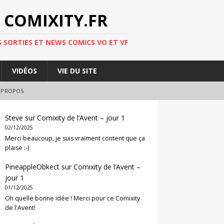
 COMIXITY.FR
 SORTIES ET NEWS COMICS VO ET VF
VIDÉOS
VIE DU SITE
 PROPOS
Steve
sur
Comixity de l’Avent – jour 1
02/12/2025
Merci beaucoup, je suis vraiment content que ça
plaise :-)
PineappleObkect
sur
Comixity de l’Avent –
jour 1
01/12/2025
Oh quelle bonne idée ! Merci pour ce Comixity
de l'Avent!