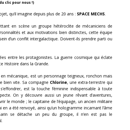
du clic pour nous !)
rojet, qu’il imagine depuis plus de 20 ans :
SPACE MECHS
.
mettant en scène un groupe hétéroclite de mécaniciens de
onnalités et aux motivations bien distinctes, cette équipe
n d’un conflit intergalactique. Doivent-ils prendre parti ou
uées entre les protagonistes. La guerre cosmique qui éclate
ite Histoire dans la Grande.
lé en mécanique, est un personnage teigneux, ronchon mais
he bien vite. Sa compagne
Chlorine
, une extra-terrestre qui
effondrer, est la touche féminine indispensable à toute
pecte. On y découvre aussi un jeune rêvant d’aventures,
rir le monde ; le capitaine de l’équipage, un ancien militaire
ui en a été renvoyé, ainsi qu’un hologramme incarnant l’âme
Sarin se détache un peu du groupe, il n’en est pas le
l.