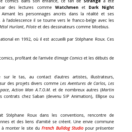
de comics dans son enfance, ce fan de
Strange
a été
par des lectures comme
Watchmen
et
Dark Night
Aimant les personnages ancrés dans la réalité et ses
s, à l’adolescence il se tourne vers le franco-belge avec les
étal Hurlant
,
Pilote
et des dessinateurs comme Moebius.
ational en 1992, où il est accueilli par Stéphane Roux. Ces
omics, profitant de l’arrivée d’
Image Comics
et les débuts de
ur le tas, au contact d’autres artistes, illustrateurs,
er sur des projets divers comme
Les Aventures de Carlos
,
Les
space
,
Action Man A.T.O.M.
et de nombreux autres (
Martin
les contrats chez Saban (devenu SIP Animation), Ellipse ou
 suit Stéphane Roux dans les conventions, rencontre de
nes et des liens d’amitié se créent. Une envie commune
 à monter le site du
French Bulldog Studio
pour présenter