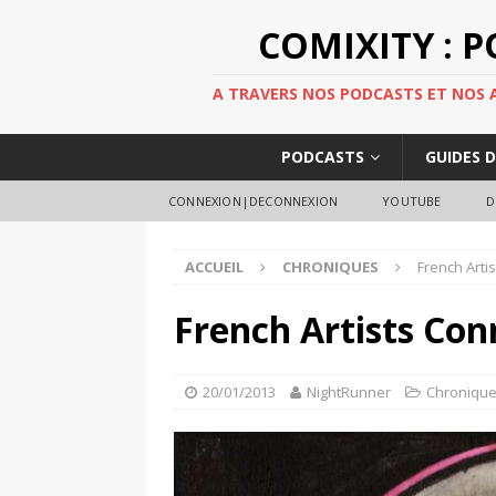
COMIXITY : 
A TRAVERS NOS PODCASTS ET NOS AR
PODCASTS
GUIDES 
CONNEXION|DECONNEXION
YOUTUBE
D
ACCUEIL
CHRONIQUES
French Arti
French Artists Con
20/01/2013
NightRunner
Chroniqu