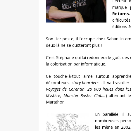
Lecteur 
marqué 
Returns
.
difficulté
éditions
M
Son 1er poste, il l’occupe chez Saban Intern
deux-là ne se quitteront plus !
C’est Stéphane qui lui redonnera le goût des c
la colorisation par informatique.
Ce touche-à-tout aime surtout apprendre s
décorateurs,
story-boarders
… Il va travaill
Voyages de Corentin
,
20 000 lieues dans l’E
Mystère
,
Monster Buster Club…
) alternant 
Marathon.
En parallèle, il
nombreuses person
les mène en 2002