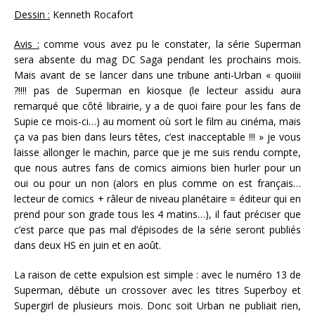
Dessin :
Kenneth Rocafort
Avis :
comme vous avez pu le constater, la série Superman
sera absente du mag DC Saga pendant les prochains mois.
Mais avant de se lancer dans une tribune anti-Urban « quoiiii
?!!!! pas de Superman en kiosque (le lecteur assidu aura
remarqué que côté librairie, y a de quoi faire pour les fans de
Supie ce mois-ci…) au moment où sort le film au cinéma, mais
ça va pas bien dans leurs têtes, c’est inacceptable !!! » je vous
laisse allonger le machin, parce que je me suis rendu compte,
que nous autres fans de comics aimions bien hurler pour un
oui ou pour un non (alors en plus comme on est français…
lecteur de comics + râleur de niveau planétaire = éditeur qui en
prend pour son grade tous les 4 matins…), il faut préciser que
c’est parce que pas mal d’épisodes de la série seront publiés
dans deux HS en juin et en août.
La raison de cette expulsion est simple : avec le numéro 13 de
Superman, débute un crossover avec les titres Superboy et
Supergirl de plusieurs mois. Donc soit Urban ne publiait rien,