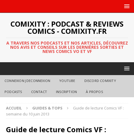
COMIXITY : PODCAST & REVIEWS
COMICS - COMIXITY.FR
A TRAVERS NOS PODCASTS ET NOS ARTICLES, DÉCOUVREZ
NOS AVIS ET CONSEILS SUR LES DERNIÈRES SORTIES ET
NEWS COMICS VO ET VF
CONNEXION|DECONNEXION
YOUTUBE
DISCORD COMIXITY
PODCASTS
CONTACT
INSCRIPTION
À PROPOS
ACCUEIL
GUIDES & TOPS
Guide de lecture Comics VF :
semaine du 10 juin 2013
Guide de lecture Comics VF :