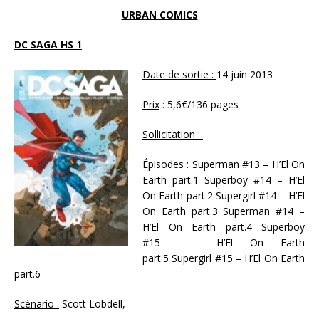
URBAN COMICS
DC SAGA HS 1
Date de sortie :
14 juin 2013
Prix
: 5,6€/136 pages
Sollicitation :
Épisodes :
Superman #13 – H’El On
Earth part.1 Superboy #14 – H’El
On Earth part.2 Supergirl #14 – H’El
On Earth part.3 Superman #14 –
H’El On Earth part.4 Superboy
#15 – H’El On Earth
part.5 Supergirl #15 – H’El On Earth
part.6
Scénario :
Scott Lobdell,