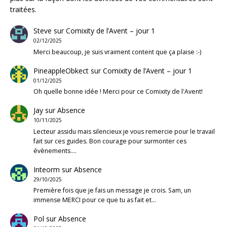
traitées
.
Steve
sur
Comixity de l’Avent – jour 1
02/12/2025
Merci beaucoup, je suis vraiment content que ça plaise :-)
PineappleObkect
sur
Comixity de l’Avent – jour 1
01/12/2025
Oh quelle bonne idée ! Merci pour ce Comixity de l'Avent!
Jay
sur
Absence
10/11/2025
Lecteur assidu mais silencieux je vous remercie pour le travail
fait sur ces guides. Bon courage pour surmonter ces
évènements.…
Inteorm
sur
Absence
29/10/2025
Première fois que je fais un message je crois. Sam, un
immense MERCI pour ce que tu as fait et…
Pol
sur
Absence