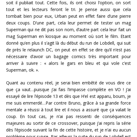
soit il publiait tout. Cette fois, ils ont choisi l’option, on sort
tout et les lecteurs feront le tri. Je pense aussi que cela
tombait bien pour eux, Urban peut en effet faire d’une pierre
deux coups. D’une part, cela leur permet de tester un mag
Superman qui ne dit pas son nom, d’autre part cela leur fait un
mag Superman en kiosque au moment où sort le film. Etant
donné qu’en plus il s’agit là du début du run de Lobdell, qui suit
de près le relaunch DC, on peut en effet se dire qu’il n’est pas
nécessaire d’avoir un bagage comics très important pour
arriver à suivre : « alors le gars en bleu et qui vole c’est
Superman, ok. ».
Quant au contenu réel, je serai bien embêté de vous dire ce
que ça vaut…puisque j’ai fais l’impasse complète en VO ! j’ai
essayé de lire l’épisode 13 et dès que H’el est apparu, boum, je
me suis emmerdé…Par contre Bruno, grâce à sa grande force
mentale a réussi à tout lire et il nous a assuré que ça valait le
coup. En tout cas, je n’ai pas ressenti de conséquences
majeures au sortir de ce crossover, puisque j’ai repris la série
dès l’épisode suivant la fin de cette histoire, et je n’ai eu aucun
problème pour suivre. Par ailleurs la suite du run de Lobdell est