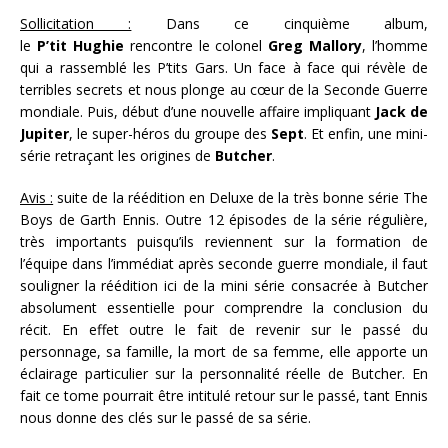
Sollicitation :
Dans ce cinquième album,
le
P’tit
Hughie
rencontre le colonel
Greg Mallory
, l’homme
qui a rassemblé les P’tits Gars. Un face à face qui révèle de
terribles secrets et nous plonge au cœur de la Seconde Guerre
mondiale. Puis, début d’une nouvelle affaire impliquant
Jack de
Jupiter
, le super-héros du groupe des
Sept
. Et enfin, une mini-
série retraçant les origines de
Butcher
.
Avis :
suite de la réédition en Deluxe de la très bonne série The
Boys de Garth Ennis. Outre 12 épisodes de la série régulière,
très importants puisqu’ils reviennent sur la formation de
l’équipe dans l’immédiat après seconde guerre mondiale, il faut
souligner la réédition ici de la mini série consacrée à Butcher
absolument essentielle pour comprendre la conclusion du
récit. En effet outre le fait de revenir sur le passé du
personnage, sa famille, la mort de sa femme, elle apporte un
éclairage particulier sur la personnalité réelle de Butcher. En
fait ce tome pourrait être intitulé retour sur le passé, tant Ennis
nous donne des clés sur le passé de sa série.