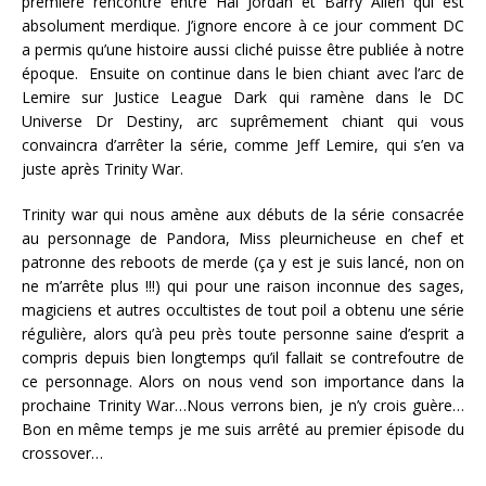
première rencontre entre Hal Jordan et Barry Allen qui est
absolument merdique. J’ignore encore à ce jour comment DC
a permis qu’une histoire aussi cliché puisse être publiée à notre
époque. Ensuite on continue dans le bien chiant avec l’arc de
Lemire sur Justice League Dark qui ramène dans le DC
Universe Dr Destiny, arc suprêmement chiant qui vous
convaincra d’arrêter la série, comme Jeff Lemire, qui s’en va
juste après Trinity War.
Trinity war qui nous amène aux débuts de la série consacrée
au personnage de Pandora, Miss pleurnicheuse en chef et
patronne des reboots de merde (ça y est je suis lancé, non on
ne m’arrête plus !!!) qui pour une raison inconnue des sages,
magiciens et autres occultistes de tout poil a obtenu une série
régulière, alors qu’à peu près toute personne saine d’esprit a
compris depuis bien longtemps qu’il fallait se contrefoutre de
ce personnage. Alors on nous vend son importance dans la
prochaine Trinity War…Nous verrons bien, je n’y crois guère…
Bon en même temps je me suis arrêté au premier épisode du
crossover…