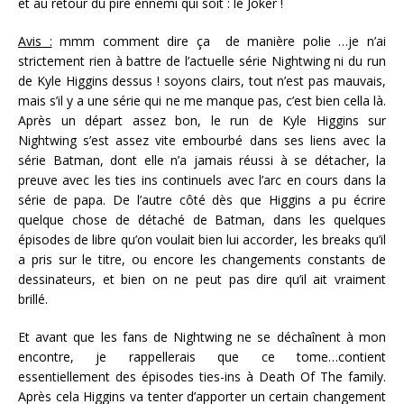
et au retour du pire ennemi qui soit : le Joker !
Avis :
mmm comment dire ça de manière polie …je n’ai
strictement rien à battre de l’actuelle série Nightwing ni du run
de Kyle Higgins dessus ! soyons clairs, tout n’est pas mauvais,
mais s’il y a une série qui ne me manque pas, c’est bien cella là.
Après un départ assez bon, le run de Kyle Higgins sur
Nightwing s’est assez vite embourbé dans ses liens avec la
série Batman, dont elle n’a jamais réussi à se détacher, la
preuve avec les ties ins continuels avec l’arc en cours dans la
série de papa. De l’autre côté dès que Higgins a pu écrire
quelque chose de détaché de Batman, dans les quelques
épisodes de libre qu’on voulait bien lui accorder, les breaks qu’il
a pris sur le titre, ou encore les changements constants de
dessinateurs, et bien on ne peut pas dire qu’il ait vraiment
brillé.
Et avant que les fans de Nightwing ne se déchaînent à mon
encontre, je rappellerais que ce tome…contient
essentiellement des épisodes ties-ins à Death Of The family.
Après cela Higgins va tenter d’apporter un certain changement