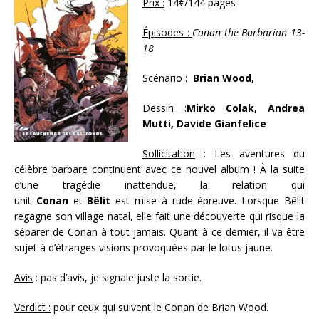
Prix :
14€/144 pages
Épisodes :
Conan the Barbarian 13-
18
Scénario
:
Brian Wood,
Dessin :
Mirko Colak, Andrea
Mutti, Davide Gianfelice
Sollicitation
: Les aventures du
célèbre barbare continuent avec ce nouvel album ! À la suite
d’une tragédie inattendue, la relation qui
unit
Conan
et
Bêlit
est mise à rude épreuve. Lorsque Bêlit
regagne son village natal, elle fait une découverte qui risque la
séparer de Conan à tout jamais. Quant à ce dernier, il va être
sujet à d’étranges visions provoquées par le lotus jaune.
Avis
: pas d’avis, je signale juste la sortie.
Verdict :
pour ceux qui suivent le Conan de Brian Wood.