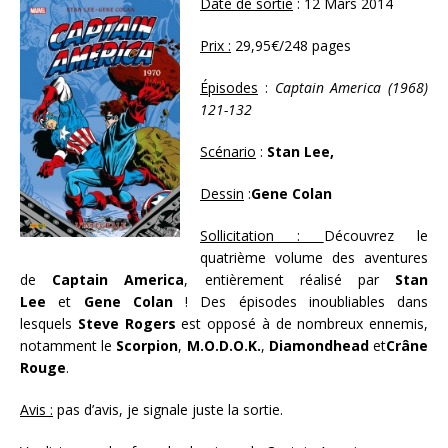
Date de sortie
: 12 Mars 2014
Prix :
29,95€/248 pages
Épisodes
:
Captain America (1968)
121-132
Scénario
:
Stan Lee,
Dessin
:
Gene Colan
Sollicitation :
Découvrez le
quatrième volume des aventures
de
Captain America
, entièrement réalisé par
Stan
Lee
et
Gene Colan
! Des épisodes inoubliables dans
lesquels
Steve Rogers
est opposé à de nombreux ennemis,
notamment le
Scorpion
,
M.O.D.O.K.
,
Diamondhead
et
Crâne
Rouge
.
Avis :
pas d’avis, je signale juste la sortie.