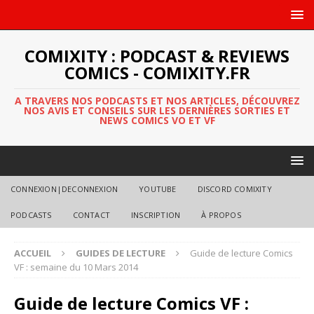
COMIXITY : PODCAST & REVIEWS
COMICS - COMIXITY.FR
A TRAVERS NOS PODCASTS ET NOS ARTICLES, DÉCOUVREZ
NOS AVIS ET CONSEILS SUR LES DERNIÈRES SORTIES ET
NEWS COMICS VO ET VF
CONNEXION|DECONNEXION
YOUTUBE
DISCORD COMIXITY
PODCASTS
CONTACT
INSCRIPTION
À PROPOS
ACCUEIL
GUIDES DE LECTURE
Guide de lecture Comics
VF : semaine du 10 Mars 2014
Guide de lecture Comics VF :