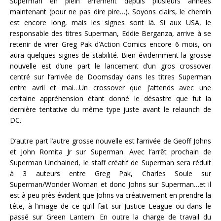
Superman en plein errement depuis plusieurs années
maintenant (pour ne pas dire pire…). Soyons clairs, le chemin
est encore long, mais les signes sont là. Si aux USA, le
responsable des titres Superman, Eddie Berganza, arrive à se
retenir de virer Greg Pak d’Action Comics encore 6 mois, on
aura quelques signes de stabilité. Bien évidemment la grosse
nouvelle est d’une part le lancement d’un gros crossover
centré sur l’arrivée de Doomsday dans les titres Superman
entre avril et mai…Un crossover que j’attends avec une
certaine appréhension étant donné le désastre que fut la
dernière tentative du même type juste avant le relaunch de
DC.
D’autre part l’autre grosse nouvelle est l’arrivée de Geoff Johns
et John Romita Jr sur Superman. Avec l’arrêt prochain de
Superman Unchained, le staff créatif de Superman sera réduit
à 3 auteurs entre Greg Pak, Charles Soule sur
Superman/Wonder Woman et donc Johns sur Superman…et il
est à peu près évident que Johns va créativement en prendre la
tête, à l’image de ce qu’il fait sur Justice League ou dans le
passé sur Green Lantern. En outre la charge de travail du