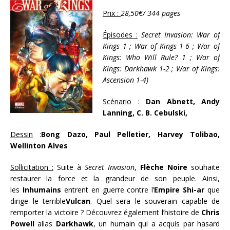
Prix :
28,50€/
344 pages
Épisodes :
Secret Invasion: War of
Kings 1 ; War of Kings 1-6 ; War of
Kings: Who Will Rule? 1 ; War of
Kings: Darkhawk 1-2 ; War of Kings:
Ascension 1-4)
Scénario
:
Dan Abnett, Andy
Lanning, C. B. Cebulski,
Dessin
:
Bong Dazo, Paul Pelletier, Harvey Tolibao,
Wellinton Alves
Sollicitation :
Suite à
Secret Invasion
,
Flèche Noire
souhaite
restaurer la force et la grandeur de son peuple. Ainsi,
les
Inhumains
entrent en guerre contre l’
Empire Shi-ar
que
dirige le terrible
Vulcan
. Quel sera le souverain capable de
remporter la victoire ? Découvrez également l’histoire de
Chris
Powell
alias
Darkhawk
, un humain qui a acquis par hasard