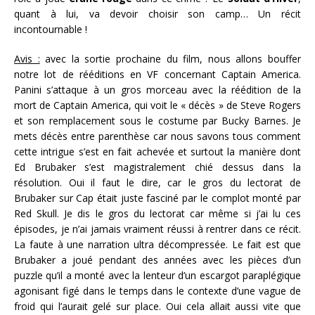
quant à lui, va devoir choisir son camp… Un récit
incontournable !
Avis :
avec la sortie prochaine du film, nous allons bouffer
notre lot de rééditions en VF concernant Captain America.
Panini s’attaque à un gros morceau avec la réédition de la
mort de Captain America, qui voit le « décès » de Steve Rogers
et son remplacement sous le costume par Bucky Barnes. Je
mets décès entre parenthèse car nous savons tous comment
cette intrigue s’est en fait achevée et surtout la manière dont
Ed Brubaker s’est magistralement chié dessus dans la
résolution. Oui il faut le dire, car le gros du lectorat de
Brubaker sur Cap était juste fasciné par le complot monté par
Red Skull. Je dis le gros du lectorat car même si j’ai lu ces
épisodes, je n’ai jamais vraiment réussi à rentrer dans ce récit.
La faute à une narration ultra décompressée. Le fait est que
Brubaker a joué pendant des années avec les pièces d’un
puzzle qu’il a monté avec la lenteur d’un escargot paraplégique
agonisant figé dans le temps dans le contexte d’une vague de
froid qui l’aurait gelé sur place. Oui cela allait aussi vite que