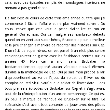
cela, avec des épisodes remplis de monologues intérieurs ne
menant à pas grand chose.
De fait c’est au cours de cette troisième année du titre que j’ai
commencé à lâcher l’affaire et ne plus vraiment suivre . Du
coup, est-ce que cela vaut la peine d’aller lire ce run en
général…Oui et non. Oui car malgré ses nombreux défauts
quand on en vient aux super-héros, Brubaker a pour le meilleur
et le pire changer la manière de raconter des histoires sur Cap.
D’un récit de super-héros, on est passé à un récit plus centré
espionnage/récit de guerre avec les flashbacks centrés sur les
années 40. Non car à mon sens, Brubaker n’a
fondamentalement apporté aucun véritable nouvel élément
durable à la mythologie de Cap. Oui je sais mon propos à l’air
disproportionné au vu de l’ajout du soldat de l’hiver ou du
complot de Red Skull. Sauf que le soldat de l’hiver date … des
tous premiers épisodes de Brubaker sur Cap et il s’agit avant
tout de la réinterprétation d’un ancien personnage. Ce qui est
un peu la marque de fabrique de Brubaker sur le titre. Le
scénariste s’est avant tout contenté de jouer avec des pièces
déjà existantes, voire de sombrer dans la redite pure et simple