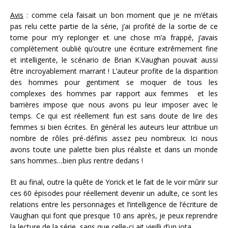
Avis
: comme cela faisait un bon moment que je ne m’étais
pas relu cette partie de la série, j’ai profité de la sortie de ce
tome pour m’y replonger et une chose m’a frappé, j’avais
complètement oublié qu’outre une écriture extrêmement fine
et intelligente, le scénario de Brian K.Vaughan pouvait aussi
être incroyablement marrant ! L’auteur profite de la disparition
des hommes pour gentiment se moquer de tous les
complexes des hommes par rapport aux femmes et les
barrières impose que nous avons pu leur imposer avec le
temps. Ce qui est réellement fun est sans doute de lire des
femmes si bien écrites. En général les auteurs leur attribue un
nombre de rôles pré-définis assez peu nombreux. Ici nous
avons toute une palette bien plus réaliste et dans un monde
sans hommes…bien plus rentre dedans !
Et au final, outre la quête de Yorick et le fait de le voir mûrir sur
ces 60 épisodes pour réellement devenir un adulte, ce sont les
relations entre les personnages et l’intelligence de l’écriture de
Vaughan qui font que presque 10 ans après, je peux reprendre
la lecture de la série, sans que celle-ci ait vieilli d’un iota…