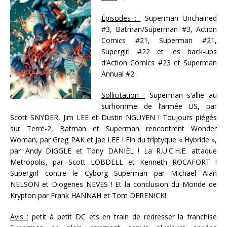
Épisodes :
Superman Unchained
#3, Batman/Superman #3, Action
Comics #21, Superman #21,
Supergirl #22 et les back-ups
d’Action Comics #23 et Superman
Annual #2
Sollicitation :
Superman s’allie au
surhomme de l’armée US, par
Scott SNYDER, Jim LEE et Dustin NGUYEN ! Toujours piégés
sur Terre-2, Batman et Superman rencontrent Wonder
Woman, par Greg PAK et Jae LEE ! Fin du triptyque « Hybride »,
par Andy DIGGLE et Tony DANIEL ! La R.U.C.H.E. attaque
Metropolis, par Scott LOBDELL et Kenneth ROCAFORT !
Supergirl contre le Cyborg Superman par Michael Alan
NELSON et Diogenes NEVES ! Et la conclusion du Monde de
Krypton par Frank HANNAH et Tom DERENICK!
Avis :
petit à petit DC ets en train de redresser la franchise