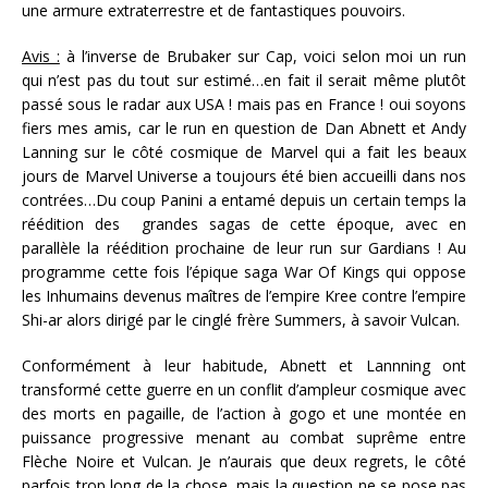
une armure extraterrestre et de fantastiques pouvoirs.
Avis :
à l’inverse de Brubaker sur Cap, voici selon moi un run
qui n’est pas du tout sur estimé…en fait il serait même plutôt
passé sous le radar aux USA ! mais pas en France ! oui soyons
fiers mes amis, car le run en question de Dan Abnett et Andy
Lanning sur le côté cosmique de Marvel qui a fait les beaux
jours de Marvel Universe a toujours été bien accueilli dans nos
contrées…Du coup Panini a entamé depuis un certain temps la
réédition des grandes sagas de cette époque, avec en
parallèle la réédition prochaine de leur run sur Gardians ! Au
programme cette fois l’épique saga War Of Kings qui oppose
les Inhumains devenus maîtres de l’empire Kree contre l’empire
Shi-ar alors dirigé par le cinglé frère Summers, à savoir Vulcan.
Conformément à leur habitude, Abnett et Lannning ont
transformé cette guerre en un conflit d’ampleur cosmique avec
des morts en pagaille, de l’action à gogo et une montée en
puissance progressive menant au combat suprême entre
Flèche Noire et Vulcan. Je n’aurais que deux regrets, le côté
parfois trop long de la chose, mais la question ne se pose pas