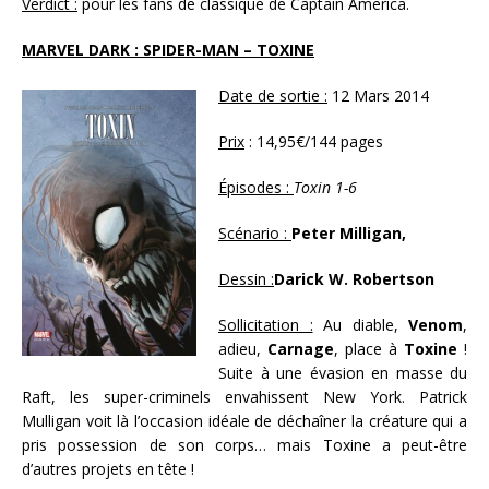
Verdict :
pour les fans de classique de Captain America.
MARVEL DARK : SPIDER-MAN – TOXINE
Date de sortie :
12 Mars 2014
Prix
: 14,95€/144 pages
Épisodes :
Toxin 1-6
Scénario :
Peter Milligan,
Dessin :
Darick W. Robertson
Sollicitation :
Au diable,
Venom
,
adieu,
Carnage
, place à
Toxine
!
Suite à une évasion en masse du
Raft, les super-criminels envahissent New York. Patrick
Mulligan voit là l’occasion idéale de déchaîner la créature qui a
pris possession de son corps… mais Toxine a peut-être
d’autres projets en tête !