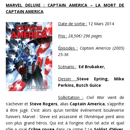
MARVEL DELUXE : CAPTAIN AMERICA – LA MORT DE
CAPTAIN AMERICA
Date de sortie :
12 Mars 2014
Prix :
28,50€/
296 pages
Épisodes :
Captain America (2005)
25-36
Scénario :
Ed Brubaker,
Dessin :
Steve Epting, Mike
Perkins, Butch Guice
Sollicitation :
Civil War
vient de
s’achever et
Steve Rogers
, alias
Captain America
, s’apprête
à être jugé. C’est alors qu’un terrible événement bouleverse
l’univers Marvel : Steve est assassiné et l’Amérique perd ainsi
son plus grand héros. Qui est à l’origine d’un tel acte et quel
rôle a joué
Crâne rouge
dans ce crime ? Le
Soldat d’Hiver
,