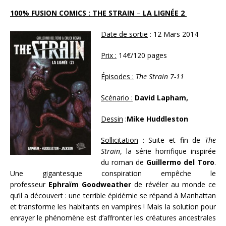
100% FUSION COMICS : THE STRAIN
–
LA LIGNÉE 2
Date de sortie
: 12 Mars 2014
Prix :
14€/120 pages
Épisodes :
The Strain 7-11
Scénario :
David Lapham,
Dessin
:
Mike Huddleston
Sollicitation
: Suite et fin de
The
Strain
, la série horrifique inspirée
du roman de
Guillermo del Toro
.
Une gigantesque conspiration empêche le
professeur
Ephraïm Goodweather
de révéler au monde ce
qu’il a découvert : une terrible épidémie se répand à Manhattan
et transforme les habitants en vampires ! Mais la solution pour
enrayer le phénomène est d’affronter les créatures ancestrales