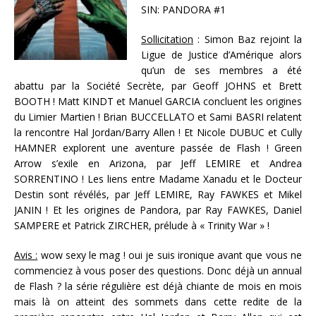
SIN: PANDORA #1
Sollicitation
: Simon Baz rejoint la
Ligue de Justice d’Amérique alors
qu’un de ses membres a été
abattu par la Société Secrète, par Geoff JOHNS et Brett
BOOTH ! Matt KINDT et Manuel GARCIA concluent les origines
du Limier Martien ! Brian BUCCELLATO et Sami BASRI relatent
la rencontre Hal Jordan/Barry Allen ! Et Nicole DUBUC et Cully
HAMNER explorent une aventure passée de Flash ! Green
Arrow s’exile en Arizona, par Jeff LEMIRE et Andrea
SORRENTINO ! Les liens entre Madame Xanadu et le Docteur
Destin sont révélés, par Jeff LEMIRE, Ray FAWKES et Mikel
JANIN ! Et les origines de Pandora, par Ray FAWKES, Daniel
SAMPERE et Patrick ZIRCHER, prélude à « Trinity War » !
Avis :
wow sexy le mag ! oui je suis ironique avant que vous ne
commenciez à vous poser des questions. Donc déjà un annual
de Flash ? la série régulière est déjà chiante de mois en mois
mais là on atteint des sommets dans cette redite de la