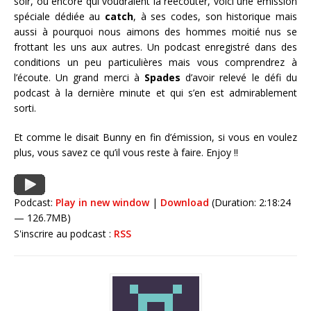
soir, ou encore qui voudraient la réécouter, voici une émission
spéciale dédiée au
catch
, à ses codes, son historique mais
aussi à pourquoi nous aimons des hommes moitié nus se
frottant les uns aux autres. Un podcast enregistré dans des
conditions un peu particulières mais vous comprendrez à
l’écoute. Un grand merci à
Spades
d’avoir relevé le défi du
podcast à la dernière minute et qui s’en est admirablement
sorti.
Et comme le disait Bunny en fin d’émission, si vous en voulez
plus, vous savez ce qu’il vous reste à faire. Enjoy !!
Podcast:
Play in new window
|
Download
(Duration: 2:18:24
— 126.7MB)
S'inscrire au podcast :
RSS