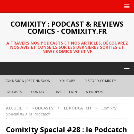
COMIXITY : PODCAST & REVIEWS
COMICS - COMIXITY.FR
A TRAVERS NOS PODCASTS ET NOS ARTICLES, DÉCOUVREZ
NOS AVIS ET CONSEILS SUR LES DERNIÈRES SORTIES ET
NEWS COMICS VO ET VF
CONNEXION|DECONNEXION
YOUTUBE
DISCORD COMIXITY
PODCASTS
CONTACT
INSCRIPTION
À PROPOS
ACCUEIL
PODCASTS
LE PODCATCH
Comixity
Special #28 : le Podcatch
Comixity Special #28 : le Podcatch