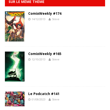
SUR LE MÊME THÈME
ComixWeekly #174
14/12/2013
Steve
ComixWeekly #165
12/10/2013
Steve
Le Podcatch #141
01/08/2023
Steve