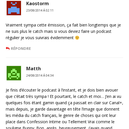
Kaostorm
23/08/2014 Á 02:11
Vraiment sympa cette émission, ça fait bien longtemps que je
ne suis plus le catch mais si vous deviez faire un podcast
régulier je vous suivrais évidemment
RÉPONDRE
Matth
24/08/2014 Á 04:34
Je finis d’écouter le podcast à l’instant, et je dois bien avouer
que c’était très sympa ! Et pourtant, le catch et moi… J’en ai vu
quelques fois étant gamin quand ça passait en clair sur Canal+,
mais depuis, je garde davantage en tête l’image que donnent
les média du catch français, le genre de choses qui ont leur
place dans Confession Intime ou Tellement Vrai comme le
souligne Bunny. Bon, après, heureusement, j’avais quand