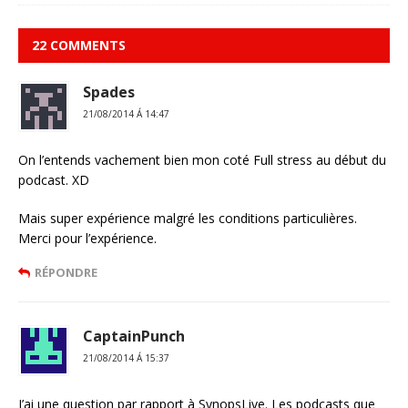
22 COMMENTS
Spades
21/08/2014 Á 14:47
On l’entends vachement bien mon coté Full stress au début du
podcast. XD
Mais super expérience malgré les conditions particulières.
Merci pour l’expérience.
RÉPONDRE
CaptainPunch
21/08/2014 Á 15:37
J’ai une question par rapport à SynopsLive. Les podcasts que