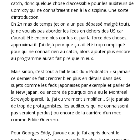
catch, donc quelque chose d’accessible pour les auditeurs de
Comixity qui ne connaîtraient rien à la discipline. Une sorte
d’introduction.
En 2h max de temps (et on a un peu dépassé malgré tout),
je ne voulais pas aborder les feds en dehors des US car
c’aurait été encore plus confus et par la force des choses,
approximatif. J’ai déjà peur que ça ait été trop compliqué
pour qui ne connait rien au catch, alors ajouter plus encore
au programme aurait fait pire que mieux.
Mais sinon, c’est tout à fait le but du « Podcatch » si jamais
ce dernier se fait : rentrer bien plus en détails dans des
sujets comme les feds japonaises par exemple et parler de
la New Japan, ou encore de pourquoi on a eu le Montreal
Screwjob (pareil, là, j’ai du vraiment simplifier… Si je parlais
de trop de protagonistes, les auditeurs qui ne connaissent
pas seraient perdus) ou encore de la carrière d’un mec
comme Eddie Guerrero.
Pour Georges Eddy, j’avoue que je l’ai appris durant le
podcast, donc je n’ai pas contredis Spades. Je me souviens