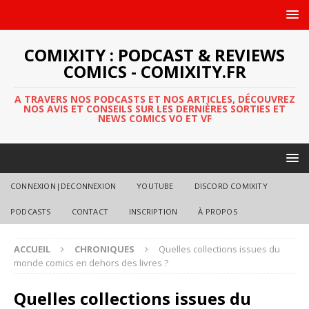
COMIXITY : PODCAST & REVIEWS
COMICS - COMIXITY.FR
A TRAVERS NOS PODCASTS ET NOS ARTICLES, DÉCOUVREZ
NOS AVIS ET CONSEILS SUR LES DERNIÈRES SORTIES ET
NEWS COMICS VO ET VF
CONNEXION|DECONNEXION
YOUTUBE
DISCORD COMIXITY
PODCASTS
CONTACT
INSCRIPTION
À PROPOS
ACCUEIL
CHRONIQUES
Quelles collections issues du
monde comics en dehors des livres ?
Quelles collections issues du