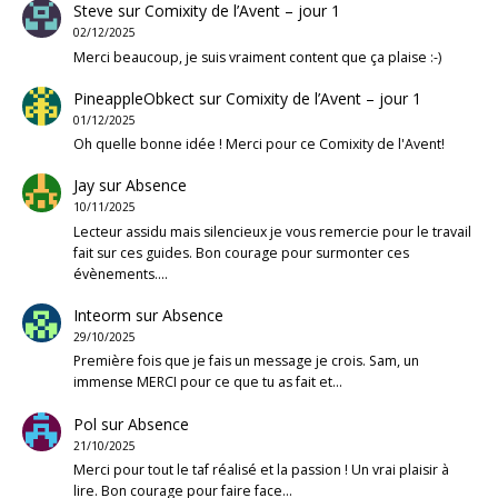
Steve
sur
Comixity de l’Avent – jour 1
02/12/2025
Merci beaucoup, je suis vraiment content que ça plaise :-)
PineappleObkect
sur
Comixity de l’Avent – jour 1
01/12/2025
Oh quelle bonne idée ! Merci pour ce Comixity de l'Avent!
Jay
sur
Absence
10/11/2025
Lecteur assidu mais silencieux je vous remercie pour le travail
fait sur ces guides. Bon courage pour surmonter ces
évènements.…
Inteorm
sur
Absence
29/10/2025
Première fois que je fais un message je crois. Sam, un
immense MERCI pour ce que tu as fait et…
Pol
sur
Absence
21/10/2025
Merci pour tout le taf réalisé et la passion ! Un vrai plaisir à
lire. Bon courage pour faire face…