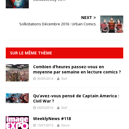
NEXT
Sollicitations Décembre 2016 : Urban Comics
SUR LE MÊME THÈME
Combien d’heures passez-vous en
moyenne par semaine en lecture comics ?
30/09/2016
Stef
Qu’avez-vous pensé de Captain America :
Civil War ?
06/05/2016
Stef
WeeklyNews #118
15/01/2015
Steve