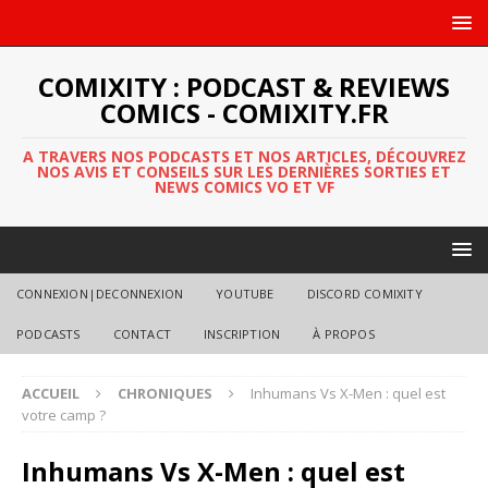
COMIXITY : PODCAST & REVIEWS
COMICS - COMIXITY.FR
A TRAVERS NOS PODCASTS ET NOS ARTICLES, DÉCOUVREZ
NOS AVIS ET CONSEILS SUR LES DERNIÈRES SORTIES ET
NEWS COMICS VO ET VF
CONNEXION|DECONNEXION
YOUTUBE
DISCORD COMIXITY
PODCASTS
CONTACT
INSCRIPTION
À PROPOS
ACCUEIL
CHRONIQUES
Inhumans Vs X-Men : quel est
votre camp ?
Inhumans Vs X-Men : quel est