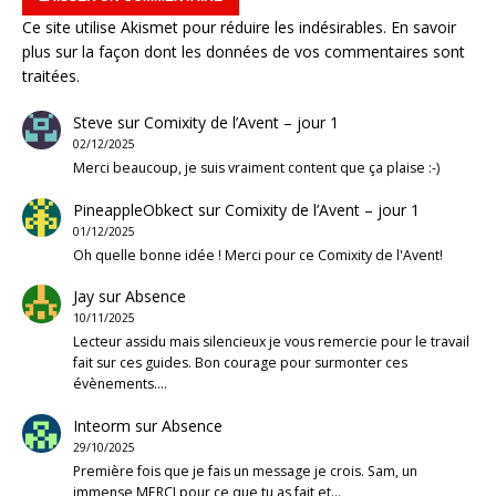
Ce site utilise Akismet pour réduire les indésirables.
En savoir
plus sur la façon dont les données de vos commentaires sont
traitées
.
Steve
sur
Comixity de l’Avent – jour 1
02/12/2025
Merci beaucoup, je suis vraiment content que ça plaise :-)
PineappleObkect
sur
Comixity de l’Avent – jour 1
01/12/2025
Oh quelle bonne idée ! Merci pour ce Comixity de l'Avent!
Jay
sur
Absence
10/11/2025
Lecteur assidu mais silencieux je vous remercie pour le travail
fait sur ces guides. Bon courage pour surmonter ces
évènements.…
Inteorm
sur
Absence
29/10/2025
Première fois que je fais un message je crois. Sam, un
immense MERCI pour ce que tu as fait et…