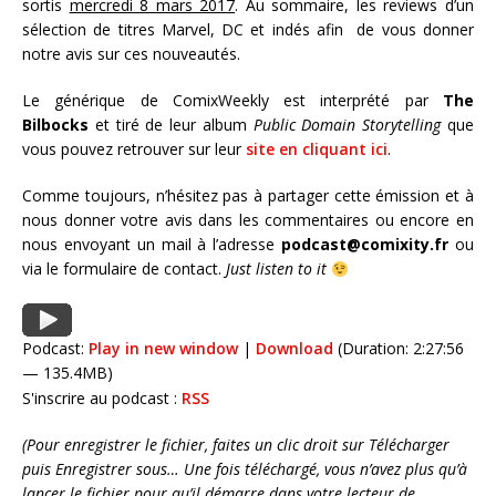
sortis
mercredi 8 mars 2017
. Au sommaire, les reviews d’un
sélection de titres Marvel, DC et indés afin de vous donner
notre avis sur ces nouveautés.
Le générique de ComixWeekly est interprété par
The
Bilbocks
et tiré de leur album
Public Domain Storytelling
que
vous pouvez retrouver sur leur
site en cliquant ici
.
Comme toujours, n’hésitez pas à partager cette émission et à
nous donner votre avis dans les commentaires ou encore en
nous envoyant un mail à l’adresse
podcast@comixity.fr
ou
via le formulaire de contact.
Just listen to it
Podcast:
Play in new window
|
Download
(Duration: 2:27:56
— 135.4MB)
S'inscrire au podcast :
RSS
(Pour enregistrer le fichier, faites un clic droit sur Télécharger
puis Enregistrer sous… Une fois téléchargé, vous n’avez plus qu’à
lancer le fichier pour qu’il démarre dans votre lecteur de