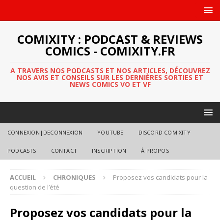
COMIXITY : PODCAST & REVIEWS
COMICS - COMIXITY.FR
A TRAVERS NOS PODCASTS ET NOS ARTICLES, DÉCOUVREZ
NOS AVIS ET CONSEILS SUR LES DERNIÈRES SORTIES ET
NEWS COMICS VO ET VF
CONNEXION|DECONNEXION
YOUTUBE
DISCORD COMIXITY
PODCASTS
CONTACT
INSCRIPTION
À PROPOS
ACCUEIL
CHRONIQUES
Proposez vos candidats pour la
question de l’été
Proposez vos candidats pour la