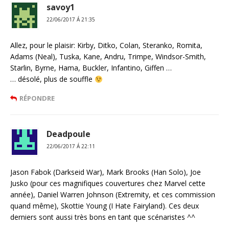
savoy1
22/06/2017 Á 21:35
Allez, pour le plaisir: Kirby, Ditko, Colan, Steranko, Romita,
Adams (Neal), Tuska, Kane, Andru, Trimpe, Windsor-Smith,
Starlin, Byrne, Hama, Buckler, Infantino, Giffen …
… désolé, plus de souffle
RÉPONDRE
Deadpoule
22/06/2017 Á 22:11
Jason Fabok (Darkseid War), Mark Brooks (Han Solo), Joe
Jusko (pour ces magnifiques couvertures chez Marvel cette
année), Daniel Warren Johnson (Extremity, et ces commission
quand même), Skottie Young (I Hate Fairyland). Ces deux
derniers sont aussi très bons en tant que scénaristes ^^