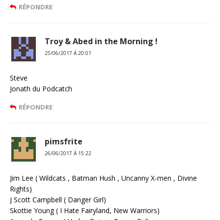
RÉPONDRE
Troy & Abed in the Morning !
25/06/2017 Á 20:01
Steve
Jonath du Podcatch
RÉPONDRE
pimsfrite
26/06/2017 Á 15:22
Jim Lee ( Wildcats , Batman Hush , Uncanny X-men , Divine
Rights)
J Scott Campbell ( Danger Girl)
Skottie Young ( I Hate Fairyland, New Warriors)