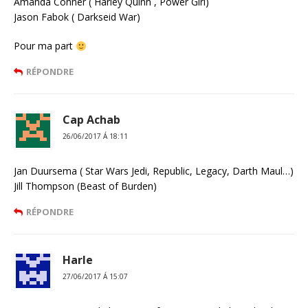
Amanda Conner ( Harley Quinn , Power Girl)
Jason Fabok ( Darkseid War)
Pour ma part
RÉPONDRE
Cap Achab
26/06/2017 Á 18:11
Jan Duursema ( Star Wars Jedi, Republic, Legacy, Darth Maul…)
Jill Thompson (Beast of Burden)
RÉPONDRE
Harle
27/06/2017 Á 15:07