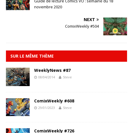
Guide de lecture Comics VO : semaine du 18
novembre 2020
NEXT
ComixWeekly #504
SUR LE MÊME THÈME
WeeklyNews #87
08/04/2014
Steve
ComixWeekly #608
29/01/2023
Steve
ComixWeekly #726