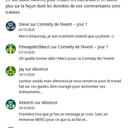
plus sur la façon dont les données de vos commentaires sont
traitées
.
Steve
sur
Comixity de l’Avent – jour 1
02/12/2025
Merci beaucoup, je suis vraiment content que ça plaise :-)
PineappleObkect
sur
Comixity de l’Avent – jour 1
01/12/2025
Oh quelle bonne idée ! Merci pour ce Comixity de l'Avent!
Jay
sur
Absence
10/11/2025
Lecteur assidu mais silencieux je vous remercie pour le travail
fait sur ces guides. Bon courage pour surmonter ces
évènements.…
Inteorm
sur
Absence
29/10/2025
Première fois que je fais un message je crois. Sam, un
immense MERCI pour ce que tu as fait et…