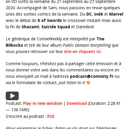
en VO sortis la semaine du 21 septembre au 27 septembre
2020. Accompagné de Sam, nous passons en revue quelques
unes des sorties comics de la semaine. Du
DC
,
indé
et
Marvel
avec le début de
X of Swords
le crossover mutant mais aussi
la fin de
Shazam!
,
Suicide Squad
et Daredevil.
Le générique de ComixWeekly est interprété par
The
Bilbocks
et tiré de leur album
Public Domain Storytelling
que
vous pouvez retrouver sur leur
site en cliquant ici
.
Comme toujours, n’hésitez pas à partager cette émission et à
nous donner votre avis dans les commentaires ou encore en
nous envoyant un mail à l’adresse
podcast@comixity.fr
ou
via le formulaire de contact.
Just listen to it
Podcast:
Play in new window
|
Download
(Duration: 2:28:41
— 136.1MB)
S'inscrire au podcast :
RSS
(Pour enregistrer le fichier, faites un clic droit sur Télécharger