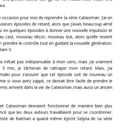
ea.
occasion pour moi de reprendre la série Catwoman. J’ai en
plusieurs épisodes de retard, alors que j’avais beaucoup aimé
ussi en quelques épisodes à donner une nouvelle impulsion et
 cast, nouveau décor, nouveau but, alors qu’elle revient
n prendre le contrôle tout en guidant la nouvelle génération.
 Ram V.
ce n’était pas indispensable à mon sens, mais j’ai vraiment
 5 min, je tâcherais de rattraper mon retard. Mais, j’ai
 malin pour s’assurer que cet épisode soit de nouveau un
me si vous avez zappé, ce devrait être facile de prendre le
mis arrivent dans la vie de Catwoman..mais aussi un ancien
et Catwoman devraient fonctionner de manière bien plus
cé que les deux auteurs travaillaient pour se coordonner.
ariste de Batman a quand même éjecté Selyna de sa série