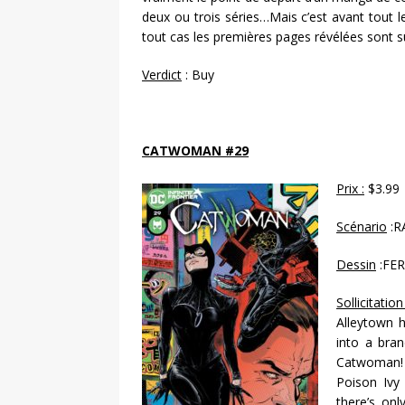
deux ou trois séries…Mais c’est avant tout le
tout cas les premières pages révélées sont s
Verdict
: Buy
CATWOMAN #29
Prix :
$3.99
Scénario
:R
Dessin
:FE
Sollicitation
Alleytown h
into a bra
Catwoman! 
Poison Ivy
there’s on