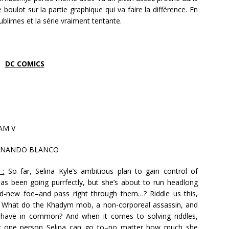
 boulot sur la partie graphique qui va faire la différence. En
ublimes et la série vraiment tentante.
DC COMICS
AM V
RNANDO BLANCO
 :
So far, Selina Kyle’s ambitious plan to gain control of
as been going purrfectly, but she’s about to run headlong
nd-new foe–and pass right through them…? Riddle us this,
What do the Khadym mob, a non-corporeal assassin, and
 have in common? And when it comes to solving riddles,
ly one person Selina can go to–no matter how much she