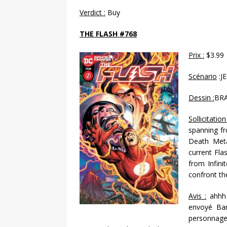
Verdict :
Buy
THE FLASH #768
Prix :
$3.99
Scénario
:J
Dessin :
BR
Sollicitation
spanning fr
Death Meta
current Fla
from Infini
confront th
Avis :
ahhh 
envoyé Bar
personnages