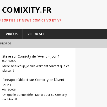
 COMIXITY.FR
 SORTIES ET NEWS COMICS VO ET VF
VIDÉOS
VIE DU SITE
 PROPOS
Steve
sur
Comixity de l’Avent – jour 1
02/12/2025
Merci beaucoup, je suis vraiment content que ça
plaise :-)
PineappleObkect
sur
Comixity de l’Avent –
jour 1
01/12/2025
Oh quelle bonne idée ! Merci pour ce Comixity
de l'Avent!