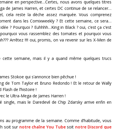
semaine en perspective…Certes, nous avons quelques titres
ega de James Harren, et certes DC continue de se relancer…
vel, cela reste la dèche assez marquée. Vous comprenez
moment dans les Comixweekly ? Et cette semaine, ce sera…
 idée ? Pourquoi ? Euhhhh…King in Black ? oui, c’est ça c’est
t ? pourquoi vous rassemblez des tomates et pourquoi vous
?? Arrêtez !!!! oui, promis, on va revenir sur les X-Men de
me cette semaine, mais il y a quand même quelques trucs
James Stokoe qui s’annonce bien pêchue !
ing de Tom Taylor et Bruno Redondo ! Et le retour de Wally
 Flash de l’histoire !
vec le Ultra-Mega de James Harren !
 single, mais le Daredevil de Chip Zdarsky arrive enfin en
ions au programme de la semaine. Comme d’habitude, vous
h soit sur
notre chaîne You Tube
soit
notre Discord que