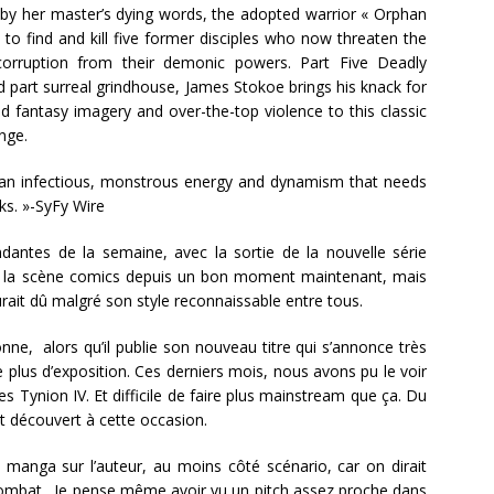
by her master’s dying words, the adopted warrior « Orphan
to find and kill five former disciples who now threaten the
corruption from their demonic powers. Part Five Deadly
part surreal grindhouse, James Stokoe brings his knack for
led fantasy imagery and over-the-top violence to this classic
nge.
th an infectious, monstrous energy and dynamism that needs
ks. »-SyFy Wire
ntes de la semaine, avec la sortie de la nouvelle série
ur la scène comics depuis un bon moment maintenant, mais
urait dû malgré son style reconnaissable entre tous.
nne, alors qu’il publie son nouveau titre qui s’annonce très
 plus d’exposition. Ces derniers mois, nous avons pu le voir
ynion IV. Et difficile de faire plus mainstream que ça. Du
nt découvert à cette occasion.
u manga sur l’auteur, au moins côté scénario, car on dirait
combat…Je pense même avoir vu un pitch assez proche dans