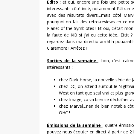
Edito :
et oui, encore une fois une petite 
intéressants côté indé, notamment l’Ultram
avec des résultats divers…mais côté Mar
pourquoi on fait des retro-reviews en ce 
Planet of the Symbiotes ! Et oui, c’était mon
la faute de KiB si j’ai eu cette idée…Ettt
regardez dans ma directio arrrhhh pouaahhhh?
Claremont ! Arrêtez !!!
Sorties de la semaine
: bon, c’est cal
intéressants :
chez Dark Horse, la nouvelle série de 
chez DC, on attend surtout le Nightw
West en tant que seul vrai et plus grand
chez Image, ça va bien se déchaîner a
chez Marvel…rien de bien notable côté
OHC !
Émissions de la semaine
: quatre émiss
pouvez nous écouter en direct à partir de 21