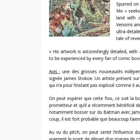
Spurred on 
Mo » seeks 
land with 
Venoms and 
ultra-detai
tale of reve
« His artwork is astonishingly detailed, wi
to be experienced by every fan of comic boo
Avis :
une des grosses nouveautés indépenda
signée James Stokoe. Un artiste présent s
qui n’a pour l’instant pas explosé comme il a
On peut espérer que cette fois, ce soit la bo
prometteur et qu’il a récemment bénéficié de
notamment bosser sur du Batman avec James T
coup, il est fort probable que beaucoup l’aie
Au vu du pitch, on peut sentir l’influence d
vraiment le point de départ d’un manga de 