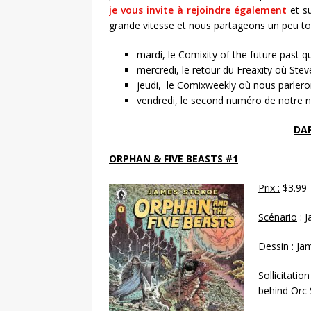
je vous invite à rejoindre également
et su
grande vitesse et nous partageons un peu to
mardi, le Comixity of the future past q
mercredi, le retour du Freaxity où Stev
jeudi, le Comixweekly où nous parlero
vendredi, le second numéro de notre n
DA
ORPHAN & FIVE BEASTS #1
Prix :
$3.99
Scénario
: 
Dessin
: Ja
Sollicitation
behind Orc 