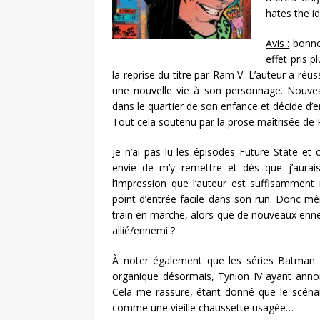
hates the id
Avis :
bonne 
effet pris 
la reprise du titre par Ram V. L’auteur a ré
une nouvelle vie à son personnage. Nouveau
dans le quartier de son enfance et décide d’e
Tout cela soutenu par la prose maîtrisée de
Je n’ai pas lu les épisodes Future State et 
envie de m’y remettre et dès que j’aurais
l’impression que l’auteur est suffisamment
point d’entrée facile dans son run. Donc mê
train en marche, alors que de nouveaux enne
allié/ennemi ?
À noter également que les séries Batman 
organique désormais, Tynion IV ayant annon
Cela me rassure, étant donné que le scén
comme une vieille chaussette usagée…