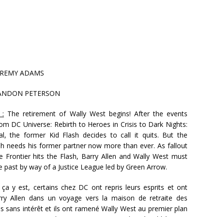
EREMY ADAMS
ANDON PETERSON
 :
The retirement of Wally West begins! After the events
om DC Universe: Rebirth to Heroes in Crisis to Dark Nights:
l, the former Kid Flash decides to call it quits. But the
sh needs his former partner now more than ever. As fallout
te Frontier hits the Flash, Barry Allen and Wally West must
e past by way of a Justice League led by Green Arrow.
ça y est, certains chez DC ont repris leurs esprits et ont
ry Allen dans un voyage vers la maison de retraite des
 sans intérêt et ils ont ramené Wally West au premier plan