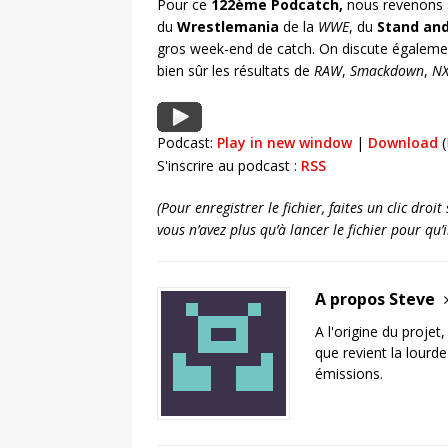
Pour ce
122ème Podcatch,
nous revenons s
du
Wrestlemania
de la
WWE
, du
Stand and
gros week-end de catch. On discute égalemen
bien sûr les résultats de
RAW
,
Smackdown
,
NX
Podcast:
Play in new window
|
Download
(
S'inscrire au podcast :
RSS
(Pour enregistrer le fichier, faites un clic dro
vous n’avez plus qu’à lancer le fichier pour qu
A propos Steve
A l'origine du projet
que revient la lourd
émissions.