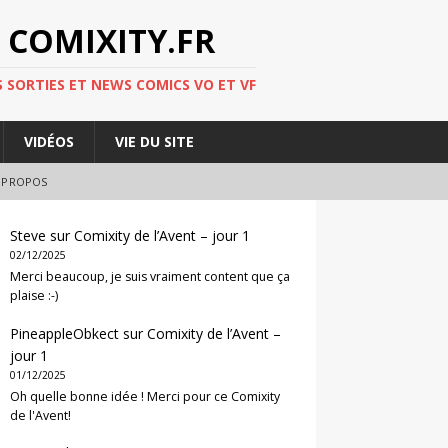
 COMIXITY.FR
 SORTIES ET NEWS COMICS VO ET VF
VIDÉOS
VIE DU SITE
 PROPOS
Steve
sur
Comixity de l’Avent – jour 1
02/12/2025
Merci beaucoup, je suis vraiment content que ça
plaise :-)
PineappleObkect
sur
Comixity de l’Avent –
jour 1
01/12/2025
Oh quelle bonne idée ! Merci pour ce Comixity
de l'Avent!