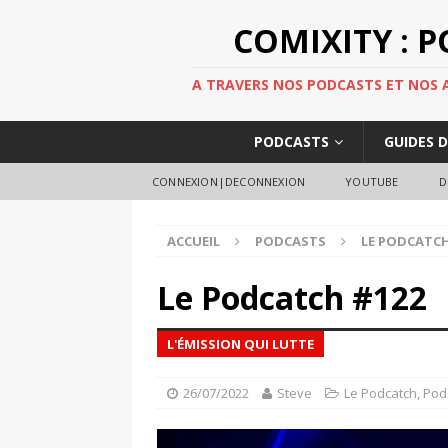
COMIXITY : 
A TRAVERS NOS PODCASTS ET NOS AR
PODCASTS
GUIDES 
CONNEXION|DECONNEXION
YOUTUBE
D
ACCUEIL
PODCASTS
LE PODCATC
Le Podcatch #122
L'ÉMISSION QUI LUTTE
26/07/2022
Steve
Le Podcatch
,
Pod