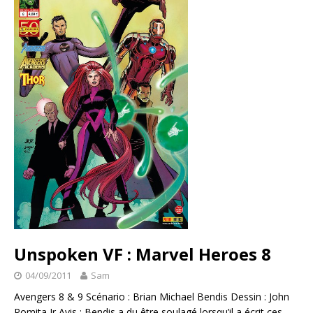
Unspoken VF : Marvel Heroes 8
04/09/2011
Sam
Avengers 8 & 9 Scénario : Brian Michael Bendis Dessin : John
Romita Jr Avis : Bendis a du être soulagé lorsqu’il a écrit ces