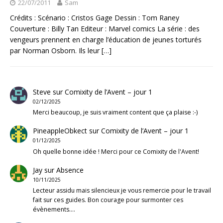
22/07/2011
Sam
Crédits : Scénario : Cristos Gage Dessin : Tom Raney
Couverture : Billy Tan Editeur : Marvel comics La série : des
vengeurs prennent en charge l’éducation de jeunes torturés
par Norman Osborn. Ils leur
[…]
Steve
sur
Comixity de l’Avent – jour 1
02/12/2025
Merci beaucoup, je suis vraiment content que ça plaise :-)
PineappleObkect
sur
Comixity de l’Avent – jour 1
01/12/2025
Oh quelle bonne idée ! Merci pour ce Comixity de l'Avent!
Jay
sur
Absence
10/11/2025
Lecteur assidu mais silencieux je vous remercie pour le travail
fait sur ces guides. Bon courage pour surmonter ces
évènements.…