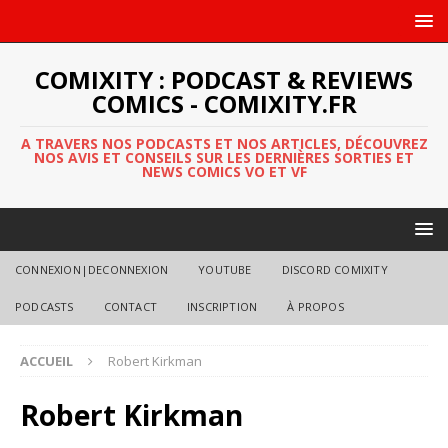
COMIXITY : PODCAST & REVIEWS
COMICS - COMIXITY.FR
A TRAVERS NOS PODCASTS ET NOS ARTICLES, DÉCOUVREZ
NOS AVIS ET CONSEILS SUR LES DERNIÈRES SORTIES ET
NEWS COMICS VO ET VF
CONNEXION|DECONNEXION
YOUTUBE
DISCORD COMIXITY
PODCASTS
CONTACT
INSCRIPTION
À PROPOS
ACCUEIL
Robert Kirkman
Robert Kirkman