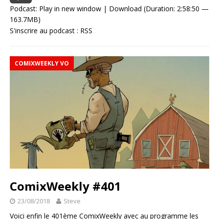
Podcast:
Play in new window
|
Download
(Duration: 2:58:50 —
163.7MB)
S'inscrire au podcast :
RSS
COMIXWEEKLY VO
ComixWeekly #401
23/08/2018
Steve
Voici enfin le 401ème ComixWeekly avec au programme les