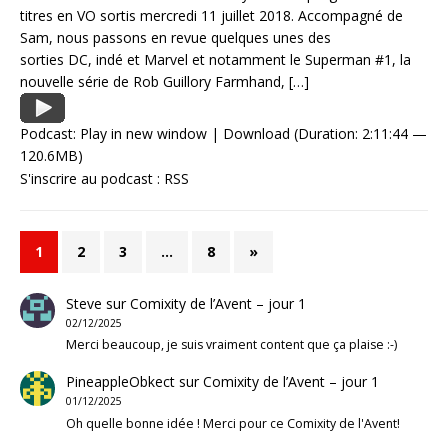
titres en VO sortis mercredi 11 juillet 2018. Accompagné de
Sam, nous passons en revue quelques unes des
sorties DC, indé et Marvel et notamment le Superman #1, la
nouvelle série de Rob Guillory Farmhand,
[…]
Podcast:
Play in new window
|
Download
(Duration: 2:11:44 —
120.6MB)
S'inscrire au podcast :
RSS
1
2
3
…
8
»
Steve
sur
Comixity de l’Avent – jour 1
02/12/2025
Merci beaucoup, je suis vraiment content que ça plaise :-)
PineappleObkect
sur
Comixity de l’Avent – jour 1
01/12/2025
Oh quelle bonne idée ! Merci pour ce Comixity de l'Avent!