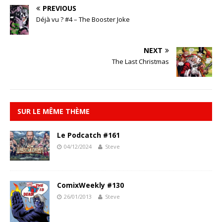
PREVIOUS
Déjà vu ? #4 – The Booster Joke
NEXT
The Last Christmas
SUR LE MÊME THÈME
Le Podcatch #161
04/12/2024
Steve
ComixWeekly #130
26/01/2013
Steve