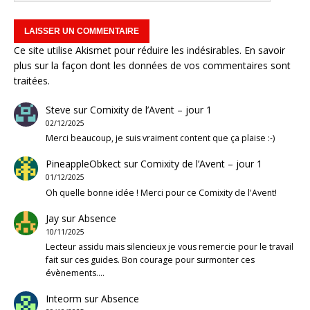
Ce site utilise Akismet pour réduire les indésirables.
En savoir
plus sur la façon dont les données de vos commentaires sont
traitées
.
Steve
sur
Comixity de l’Avent – jour 1
02/12/2025
Merci beaucoup, je suis vraiment content que ça plaise :-)
PineappleObkect
sur
Comixity de l’Avent – jour 1
01/12/2025
Oh quelle bonne idée ! Merci pour ce Comixity de l'Avent!
Jay
sur
Absence
10/11/2025
Lecteur assidu mais silencieux je vous remercie pour le travail
fait sur ces guides. Bon courage pour surmonter ces
évènements.…
Inteorm
sur
Absence