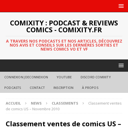
COMIXITY : PODCAST & REVIEWS
COMICS - COMIXITY.FR
A TRAVERS NOS PODCASTS ET NOS ARTICLES, DÉCOUVREZ
NOS AVIS ET CONSEILS SUR LES DERNIÈRES SORTIES ET
NEWS COMICS VO ET VF
CONNEXION|DECONNEXION
YOUTUBE
DISCORD COMIXITY
PODCASTS
CONTACT
INSCRIPTION
À PROPOS
ACCUEIL
NEWS
CLASSEMENTS
Classement ventes
de comics US – Novembre 2010
Classement ventes de comics US –