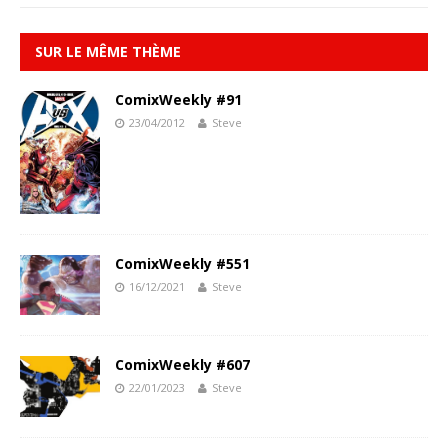
SUR LE MÊME THÈME
ComixWeekly #91
23/04/2012
Steve
ComixWeekly #551
16/12/2021
Steve
ComixWeekly #607
22/01/2023
Steve