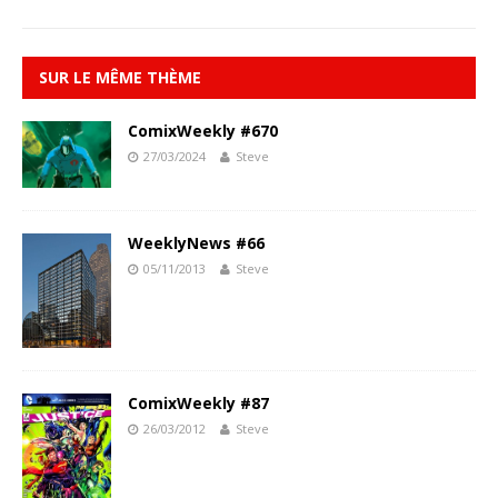
SUR LE MÊME THÈME
ComixWeekly #670
27/03/2024
Steve
WeeklyNews #66
05/11/2013
Steve
ComixWeekly #87
26/03/2012
Steve