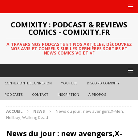
COMIXITY : PODCAST & REVIEWS
COMICS - COMIXITY.FR
A TRAVERS NOS PODCASTS ET NOS ARTICLES, DÉCOUVREZ
NOS AVIS ET CONSEILS SUR LES DERNIÈRES SORTIES ET
NEWS COMICS VO ET VF
CONNEXION|DECONNEXION
YOUTUBE
DISCORD COMIXITY
PODCASTS
CONTACT
INSCRIPTION
À PROPOS
ACCUEIL
NEWS
News du jour : new avengers,X-Men,
Hellboy, Walking Dead
News du jour : new avengers,X-