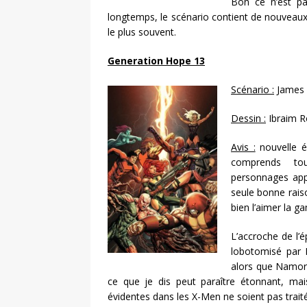
Bon ce n’est pa
longtemps, le scénario contient de nouveaux 
le plus souvent.
Generation Hope 13
Scénario :
James
Dessin :
Ibraim R
Avis :
nouvelle é
comprends tou
personnages app
seule bonne raison
bien l’aimer la g
L’accroche de l’
lobotomisé par
alors que Namor l
ce que je dis peut paraître étonnant, ma
évidentes dans les X-Men ne soient pas trai