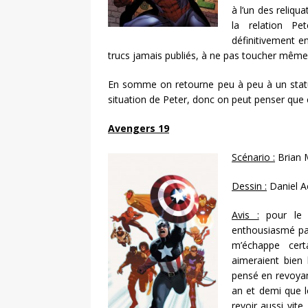
à l’un des reliqu
la relation P
définitivement e
trucs jamais publiés, à ne pas toucher même
En somme on retourne peu à peu à un statut
situation de Peter, donc on peut penser que c
Avengers 19
Scénario :
Brian 
Dessin :
Daniel A
Avis :
pour le 
enthousiasmé par
m’échappe cert
aimeraient bien 
pensé en revoyan
an et demi que l
revoir aussi vit