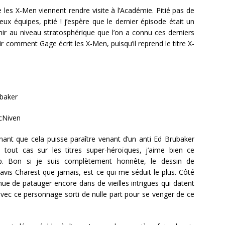
 les X-Men viennent rendre visite à l’Académie. Pitié pas de
x équipes, pitié ! j’espère que le dernier épisode était un
enir au niveau stratosphérique que l’on a connu ces derniers
ir comment Gage écrit les X-Men, puisqu’il reprend le titre X-
baker
cNiven
ant que cela puisse paraître venant d’un anti Ed Brubaker
out cas sur les titres super-héroïques, j’aime bien ce
p. Bon si je suis complètement honnête, le dessin de
avis Charest que jamais, est ce qui me séduit le plus. Côté
nue de patauger encore dans de vieilles intrigues qui datent
vec ce personnage sorti de nulle part pour se venger de ce