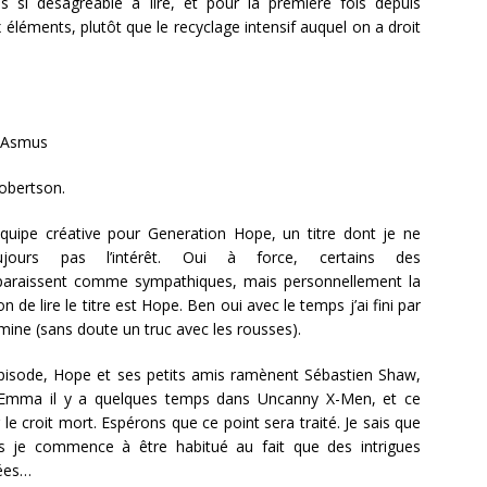
s si désagréable à lire, et pour la première fois depuis
éléments, plutôt que le recyclage intensif auquel on a droit
 Asmus
obertson.
quipe créative pour Generation Hope, un titre dont je ne
jours pas l’intérêt. Oui à force, certains des
araissent comme sympathiques, mais personnellement la
 de lire le titre est Hope. Ben oui avec le temps j’ai fini par
amine (sans doute un truc avec les rousses).
épisode, Hope et ses petits amis ramènent Sébastien Shaw,
 Emma il y a quelques temps dans Uncanny X-Men, et ce
e croit mort. Espérons que ce point sera traité. Je sais que
is je commence à être habitué au fait que des intrigues
tées…