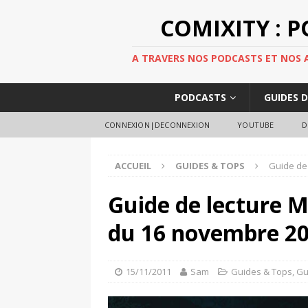
COMIXITY : 
A TRAVERS NOS PODCASTS ET NOS AR
PODCASTS
GUIDES 
CONNEXION|DECONNEXION
YOUTUBE
D
ACCUEIL
GUIDES & TOPS
Guide de
Guide de lecture M
du 16 novembre 2
15/11/2011
Sam
Guides & Tops
,
Gu