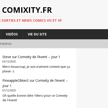
 COMIXITY.FR
 SORTIES ET NEWS COMICS VO ET VF
VIDÉOS
VIE DU SITE
 PROPOS
Steve
sur
Comixity de l’Avent – jour 1
02/12/2025
Merci beaucoup, je suis vraiment content que ça
plaise :-)
PineappleObkect
sur
Comixity de l’Avent –
jour 1
01/12/2025
Oh quelle bonne idée ! Merci pour ce Comixity
de l'Avent!