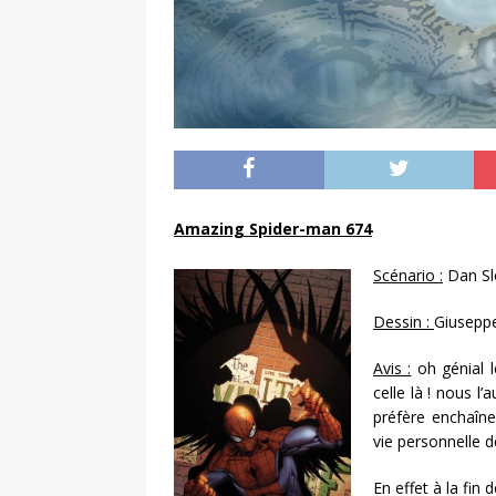
Amazing Spider-man 674
Scénario :
Dan Sl
Dessin :
Giusepp
Avis :
oh génial l
celle là ! nous l
préfère enchaîner
vie personnelle d
En effet à la fin 