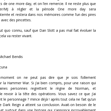
ats de one more day, et on l’en remercie. Il ne reste plus que
eter/MJ à régler et la période One more day sera
nterrée et restera dans nos mémoires comme l’un des pires
 avec des pincettes.
 quo connu, sauf que Dan Slott a pas mal fait évoluer la
ela va rester vivant.
Michael Bendis
cuna
moment on ne peut pas dire que je sois follement
 la Hammer War. Si j’ai bien compris, pour une raison qui
aines personnes regrettent le règne de Norman, et
le revoir à la tête des opérations. Vous savez ce que j’ai
t le personnage ? mince déjà ! après tout cela ne fait qu’un
e Dark Reign a atteint sa conclusion. Avait-on besoin de le
e, et surtout dans une histoire qui s’annonce incroyablement