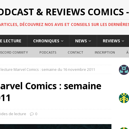
PODCAST & REVIEWS COMICS -
TICLES, DÉCOUVREZ NOS AVIS ET CONSEILS SUR LES DERNIÈRES
DE LECTURE
CHRONIQUES
NEWS
REVIEWS
ISCORD COMIXITY
PODCASTS
CONTACT
INSCRIPTION
À
 lecture Marvel Comics : semaine du 16 novembre 2011
arvel Comics : semaine
011
ides de lecture
0