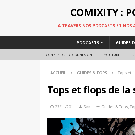
COMIXITY : 
A TRAVERS NOS PODCASTS ET NOS AR
PODCASTS
GUIDES 
CONNEXION|DECONNEXION
YOUTUBE
D
ACCUEIL
GUIDES & TOPS
Tops et f
Tops et flops de l
23/11/2011
Sam
Guides & Tops
,
To