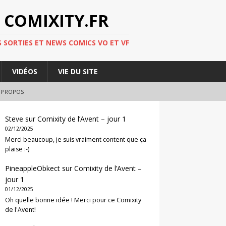
 COMIXITY.FR
 SORTIES ET NEWS COMICS VO ET VF
VIDÉOS
VIE DU SITE
 PROPOS
Steve
sur
Comixity de l’Avent – jour 1
02/12/2025
Merci beaucoup, je suis vraiment content que ça
plaise :-)
PineappleObkect
sur
Comixity de l’Avent –
jour 1
01/12/2025
Oh quelle bonne idée ! Merci pour ce Comixity
de l'Avent!