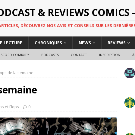
PODCAST & REVIEWS COMICS -
TICLES, DÉCOUVREZ NOS AVIS ET CONSEILS SUR LES DERNIÈRES
DE LECTURE
CHRONIQUES
NEWS
REVIEWS
ISCORD COMIXITY
PODCASTS
CONTACT
INSCRIPTION
À
lops de la semaine
a semaine
ps et Flops
0