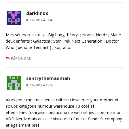
darklinux
03/08/2012 Á 07:48
Mes séries » culte » , Big bang théory ; Noob ; Nerdz ; Marié
deux enfants ; Galactica ; Star Trek Next Generation , Doctor
Who ( période Tennant ) ; Soprano
RÉPONDRE
sentrythemadman
03/08/2012 Á 13:58
Alors pour moi mes séries cultes : How i met your mother et
scrubs catégorie humour warehouse 13 coté sf
et en séries françaises beaucoup de web-séries : comme mon
VDD Nerdz mais aussi le visiteur du futur et flander’s company
et également bref