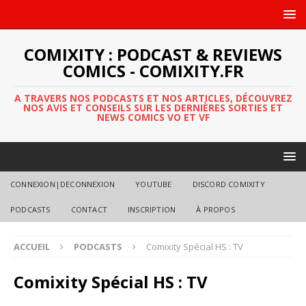
COMIXITY : PODCAST & REVIEWS
COMICS - COMIXITY.FR
A TRAVERS NOS PODCASTS ET NOS ARTICLES, DÉCOUVREZ
NOS AVIS ET CONSEILS SUR LES DERNIÈRES SORTIES ET
NEWS COMICS VO ET VF
CONNEXION|DECONNEXION
YOUTUBE
DISCORD COMIXITY
PODCASTS
CONTACT
INSCRIPTION
À PROPOS
ACCUEIL
PODCASTS
Comixity Spécial HS : TV
Comixity Spécial HS : TV