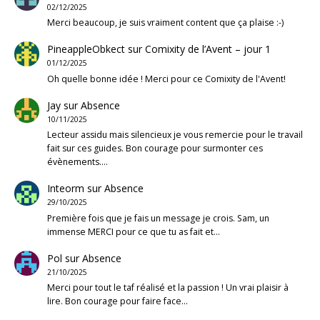
02/12/2025
Merci beaucoup, je suis vraiment content que ça plaise :-)
PineappleObkect
sur
Comixity de l’Avent – jour 1
01/12/2025
Oh quelle bonne idée ! Merci pour ce Comixity de l'Avent!
Jay
sur
Absence
10/11/2025
Lecteur assidu mais silencieux je vous remercie pour le travail
fait sur ces guides. Bon courage pour surmonter ces
évènements.…
Inteorm
sur
Absence
29/10/2025
Première fois que je fais un message je crois. Sam, un
immense MERCI pour ce que tu as fait et…
Pol
sur
Absence
21/10/2025
Merci pour tout le taf réalisé et la passion ! Un vrai plaisir à
lire. Bon courage pour faire face…