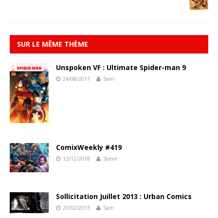
SUR LE MÊME THÈME
Unspoken VF : Ultimate Spider-man 9
24/08/2011
Sam
ComixWeekly #419
12/12/2018
Steve
Sollicitation Juillet 2013 : Urban Comics
20/02/2013
Sam