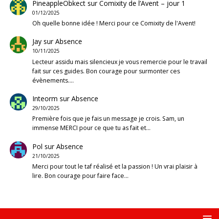
PineappleObkect
sur
Comixity de l’Avent – jour 1
01/12/2025
Oh quelle bonne idée ! Merci pour ce Comixity de l'Avent!
Jay
sur
Absence
10/11/2025
Lecteur assidu mais silencieux je vous remercie pour le travail
fait sur ces guides. Bon courage pour surmonter ces
évènements.…
Inteorm
sur
Absence
29/10/2025
Première fois que je fais un message je crois. Sam, un
immense MERCI pour ce que tu as fait et…
Pol
sur
Absence
21/10/2025
Merci pour tout le taf réalisé et la passion ! Un vrai plaisir à
lire. Bon courage pour faire face…