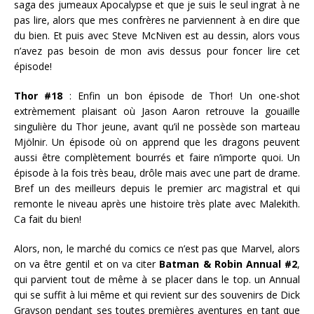
saga des jumeaux Apocalypse et que je suis le seul ingrat à ne
pas lire, alors que mes confrères ne parviennent à en dire que
du bien. Et puis avec Steve McNiven est au dessin, alors vous
n’avez pas besoin de mon avis dessus pour foncer lire cet
épisode!
Thor #18
: Enfin un bon épisode de Thor! Un one-shot
extrèmement plaisant où Jason Aaron retrouve la gouaille
singulière du Thor jeune, avant qu’il ne possède son marteau
Mjölnir. Un épisode où on apprend que les dragons peuvent
aussi être complètement bourrés et faire n’importe quoi. Un
épisode à la fois très beau, drôle mais avec une part de drame.
Bref un des meilleurs depuis le premier arc magistral et qui
remonte le niveau après une histoire très plate avec Malekith.
Ca fait du bien!
Alors, non, le marché du comics ce n’est pas que Marvel, alors
on va être gentil et on va citer
Batman & Robin Annual #2
,
qui parvient tout de même à se placer dans le top. un Annual
qui se suffit à lui même et qui revient sur des souvenirs de Dick
Grayson pendant ses toutes premières aventures en tant que