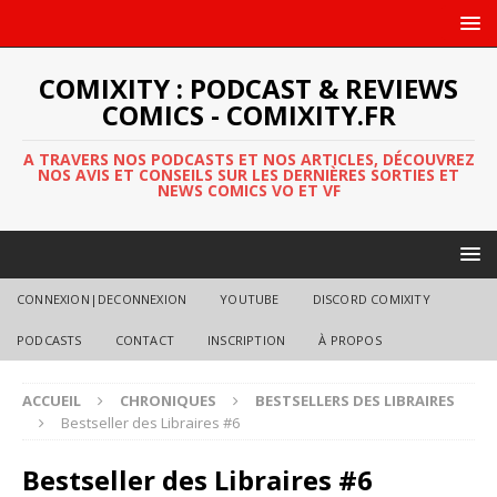
COMIXITY : PODCAST & REVIEWS
COMICS - COMIXITY.FR
A TRAVERS NOS PODCASTS ET NOS ARTICLES, DÉCOUVREZ
NOS AVIS ET CONSEILS SUR LES DERNIÈRES SORTIES ET
NEWS COMICS VO ET VF
CONNEXION|DECONNEXION
YOUTUBE
DISCORD COMIXITY
PODCASTS
CONTACT
INSCRIPTION
À PROPOS
ACCUEIL
CHRONIQUES
BESTSELLERS DES LIBRAIRES
Bestseller des Libraires #6
Bestseller des Libraires #6