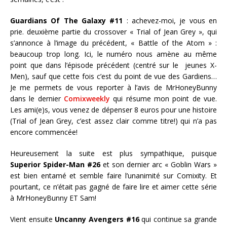
Guardians Of The Galaxy #11
: achevez-moi, je vous en
prie. deuxième partie du crossover « Trial of Jean Grey », qui
s’annonce à l’image du précédent, « Battle of the Atom » :
beaucoup trop long. Ici, le numéro nous amène au même
point que dans l’épisode précédent (centré sur le jeunes X-
Men), sauf que cette fois c’est du point de vue des Gardiens…
Je me permets de vous reporter à l’avis de MrHoneyBunny
dans le dernier
Comixweekly
qui résume mon point de vue.
Les ami(e)s, vous venez de dépenser 8 euros pour une histoire
(Trial of Jean Grey, c’est assez clair comme titre!) qui n’a pas
encore commencée!
Heureusement la suite est plus sympathique, puisque
Superior Spider-Man #26
et son dernier arc « Goblin Wars »
est bien entamé et semble faire l’unanimité sur Comixity. Et
pourtant, ce n’était pas gagné de faire lire et aimer cette série
à MrHoneyBunny ET Sam!
Vient ensuite
Uncanny Avengers #16
qui continue sa grande