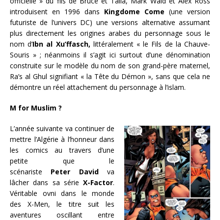
officielle » du fils de Bruce et Talia, Mark Waid et Alex Ross
introduisent en 1996 dans
Kingdome Come
(une version
futuriste de l’univers DC) une versions alternative assumant
plus directement les origines arabes du personnage sous le
nom d’
Ibn al Xu’ffasch
,
littéralement
«
le Fils de la Chauve-
Souris
» ; néanmoins il
s’agit ici surtout d’une dénomination
construite sur le modèle du nom de son grand-père maternel,
Ra’s al Ghul signifiant
«
la Tête du Démon
», sans que cela ne
démontre un réel attachement du personnage à l’islam.
M for Muslim ?
L’année suivante va continuer de
mettre l’Algérie à l’honneur dans
les comics au travers d’une
petite que le
scénariste
Peter
David
va
lâcher dans sa série
X-
Factor
.
Véritable ovni dans le monde
des X-Men, le titre suit les
aventures oscillant entre