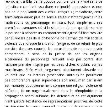
reprochant à Bilal de ne pouvoir comprendre le « vrai sens de
la justice » car il est issu d’une « minorité oppressée » et non
pas de la population des « vrais Français » ; maladroite, cette
formulation aurait plus de sens si l’auteur s’interrogeait sur les
motivations du personnage en lisant tout simplement ses
premières aventures où si la situation de son quartier semble
le pousser à adopter un comportement agressif il finit très vite
par suivre les pas de la philosophie de Batman (de n’user de la
violence que lorsque la situation l’exige et de se retenir le plus
possible dans ses coups) ; les accusations de ne pas pouvoir
comprendre le sens de la justice de par les origines
algériennes du personnage relèvent elles par contre d’un
racisme primaire inspiré par les pires clichés circulant sur les
musulmans. Enfin vient l’argument absolument absurde qui
voudrait que les lecteurs (américains surtout) ne pourraient
pas comprendre qu’un super-héros soit musulman car l’islam
est montrée quotidiennement comme une religion violente et
néfaste ; ici on nage totalement dans la xénophobie et la
propagande antimusulmane, les défenseurs de cet argument
niant jusqu’à l’existence de représentations positives de cette
religion dans leur pays, ignorant que le but de ce personnage