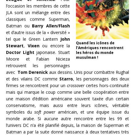
l’occasion les membres de cette
JLA sont un mélange entre des
classiques comme Superman,
Batman ou
Barry Allen/Flash
et d’autre issus de la « diversité »
tel que le Green Lantern
John
Quand les icônes de
Stewart
,
Vixen
ou encore la
l’Amériques rencontrent
Doctor Light
japonaise. Stuart
les héros du monde
musulman !
Moore et Fabian Nicieza
retrouvent les personnages
avec
Tom Derenick
aux dessins. Unis pour combattre Rughal
et des vilains DC comme
Starro
, les personnages des deux
firmes se rencontrent pour un
crossover
certes hors-continuité
mais qui marque le coup comme une belle coopération entre
une maison d’édition américaine souvent taxée d’un certain
conservatisme, mais aussi entre leurs icônes, véritable
symboles du
soft power
américain, et une équipe issue du
monde arabe. Si aucune autre rencontre entre les 99 et
l’univers DC n’a été planifié depuis, la maison de Superman et
Batman a par la suite donné naissance à deux tentatives très