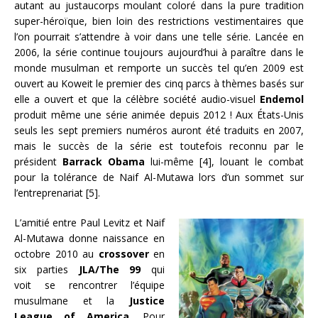
autant au justaucorps moulant coloré dans la pure tradition
super-héroïque, bien loin des restrictions vestimentaires que
l’on pourrait s’attendre à voir dans une telle série. Lancée en
2006, la série continue toujours aujourd’hui à paraître dans le
monde musulman et remporte un succès tel qu’en 2009 est
ouvert au Koweit le premier des cinq parcs à thèmes basés sur
elle a ouvert et que la célèbre société audio-visuel
Endemol
produit même une série animée depuis 2012 ! Aux États-Unis
seuls les sept premiers numéros auront été traduits en 2007,
mais le succès de la série est toutefois reconnu par le
président
Barrack Obama
lui-même [4], louant le combat
pour la tolérance de Naif Al-Mutawa lors d’un sommet sur
l’entreprenariat [5].
L’amitié entre Paul Levitz et Naif
Al-Mutawa donne naissance en
octobre 2010 au
crossover
en
six parties
JLA/The 99
qui
voit
se rencontrer l’équipe
musulmane et la
Justice
League of America
. Pour