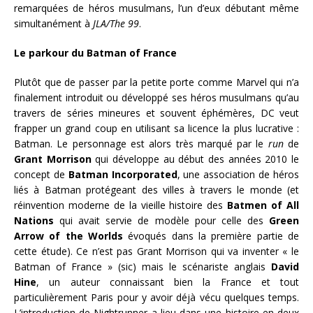
remarquées de héros musulmans, l’un d’eux débutant même
simultanément à
JLA/The 99
.
Le parkour du Batman of France
Plutôt que de passer par la petite porte comme Marvel qui n’a
finalement introduit ou développé ses héros musulmans qu’au
travers de séries mineures et souvent éphémères, DC veut
frapper un grand coup en utilisant sa licence la plus lucrative :
Batman. Le personnage est alors très marqué par le
run
de
Grant Morrison
qui développe au début des années 2010 le
concept de
Batman Incorporated
, une association de héros
liés à Batman protégeant des villes à travers le monde (et
réinvention moderne de la vieille histoire des
Batmen of All
Nations
qui avait servie de modèle pour celle des
Green
Arrow of the Worlds
évoqués dans la première partie de
cette étude). Ce n’est pas Grant Morrison qui va inventer « le
Batman of France » (sic) mais le scénariste anglais
David
Hine
, un auteur connaissant bien la France et tout
particulièrement Paris pour y avoir déjà vécu quelques temps.
L’introduction de Nightrunner a lieu dans une histoire en deux