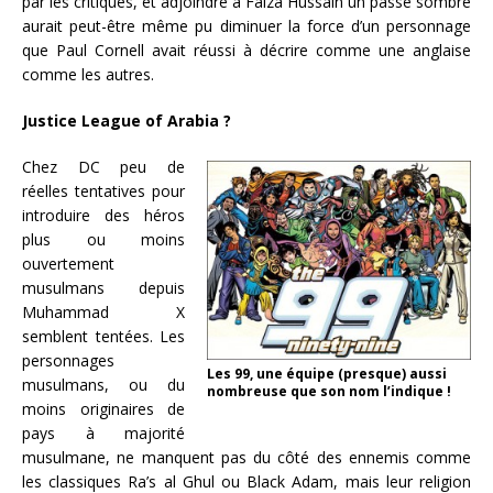
par les critiques, et adjoindre à Faiza Hussain un passé sombre
aurait peut-être même pu diminuer la force d’un personnage
que Paul Cornell avait réussi à décrire comme une anglaise
comme les autres.
Justice League of Arabia ?
Chez DC peu de
réelles tentatives pour
introduire des héros
plus ou moins
ouvertement
musulmans depuis
Muhammad X
semblent tentées. Les
personnages
Les 99, une équipe (presque) aussi
musulmans, ou du
nombreuse que son nom l’indique !
moins originaires de
pays à majorité
musulmane, ne manquent pas du côté des ennemis comme
les classiques Ra’s al Ghul ou Black Adam, mais leur religion