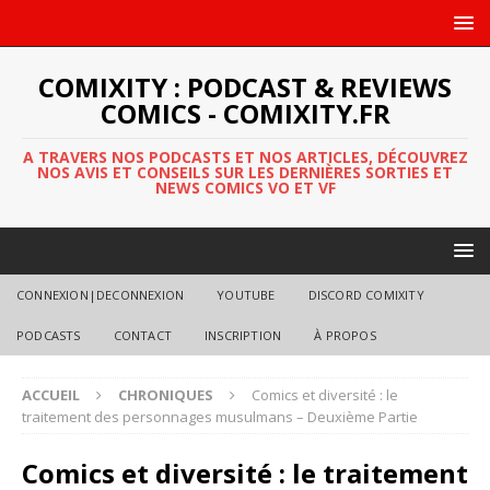
COMIXITY : PODCAST & REVIEWS
COMICS - COMIXITY.FR
A TRAVERS NOS PODCASTS ET NOS ARTICLES, DÉCOUVREZ
NOS AVIS ET CONSEILS SUR LES DERNIÈRES SORTIES ET
NEWS COMICS VO ET VF
CONNEXION|DECONNEXION
YOUTUBE
DISCORD COMIXITY
PODCASTS
CONTACT
INSCRIPTION
À PROPOS
ACCUEIL
CHRONIQUES
Comics et diversité : le
traitement des personnages musulmans – Deuxième Partie
Comics et diversité : le traitement