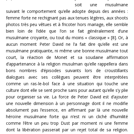
soit une musulmane
suivant le comportement qu’elle adopte depuis des années :
femme forte ne rechignant pas aux tenues légères, aux shoots
photos très peu vêtues et à fricoter hors mariage, elle semble
bien loin de l’idée que l’on se fait généralement d’une
musulmane croyante, ou tout du moins « classique » [8]. Or, à
aucun moment Peter David ne l’a fait dire qu’elle est une
musulmane pratiquante, ni même une bonne musulmane tout
court, la réaction de Monet et sa soudaine affirmation
d’appartenance à la religion musulman qu’elle rappellera dans
bons nombres d’épisodes suivants lors de croustillants
dialogues avec ses collègues peuvent être interprétées
comme un ras-le-bol face à une situation qui touche une
culture dont elle se sent proche sans pour autant qu’elle s’y plie
pour organiser sa vie. La force de Peter David est d’ajouter
une nouvelle dimension à un personnage dont il ne modifie
absolument pas l’essence, en affirmant par là une nouvelle
héroïne musulmane forte qui n’est ni un cliché d’humilité
comme l’être un peu trop Dust par moment ni une femme
dont la libération passerait par un rejet total de sa religion.