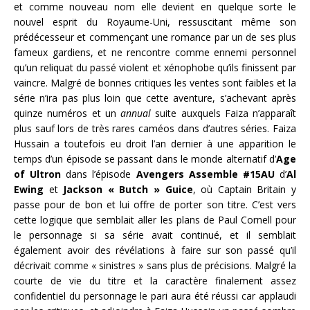
et comme nouveau nom elle devient en quelque sorte le
nouvel esprit du Royaume-Uni, ressuscitant même son
prédécesseur et commençant une romance par un de ses plus
fameux gardiens, et ne rencontre comme ennemi personnel
qu’un reliquat du passé violent et xénophobe qu’ils finissent par
vaincre. Malgré de bonnes critiques les ventes sont faibles et la
série n’ira pas plus loin que cette aventure, s’achevant après
quinze numéros et un
annual
suite auxquels Faiza n’apparaît
plus sauf lors de très rares caméos dans d’autres séries. Faiza
Hussain a toutefois eu droit l’an dernier à une apparition le
temps d’un épisode se passant dans le monde alternatif d’
Age
of Ultron
dans l’épisode
Avengers Assemble #15AU
d’
Al
Ewing
et
Jackson « Butch » Guice
, où Captain Britain y
passe pour de bon et lui offre de porter son titre. C’est vers
cette logique que semblait aller les plans de Paul Cornell pour
le personnage si sa série avait continué, et il semblait
également avoir des révélations à faire sur son passé qu’il
décrivait comme « sinistres » sans plus de précisions. Malgré la
courte de vie du titre et la caractère finalement assez
confidentiel du personnage le pari aura été réussi car applaudi