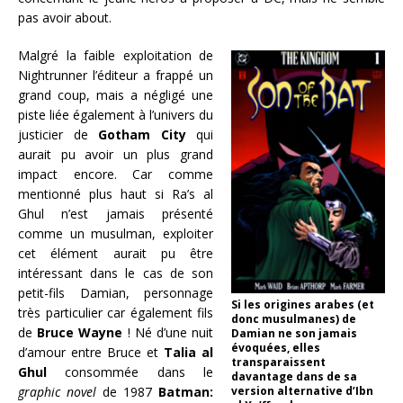
pas avoir about.
Malgré la faible exploitation de
Nightrunner l’éditeur a frappé un
grand coup, mais a négligé une
piste liée également à l’univers du
justicier de
Gotham City
qui
aurait pu avoir un plus grand
impact encore. Car comme
mentionné plus haut si Ra’s al
Ghul n’est jamais présenté
comme un musulman, exploiter
cet élément aurait pu être
intéressant dans le cas de son
petit-fils Damian, personnage
Si les origines arabes (et
très particulier car également fils
donc musulmanes) de
de
Bruce Wayne
! Né d’une nuit
Damian ne son jamais
évoquées, elles
d’amour entre Bruce et
Talia al
transparaissent
Ghul
consommée dans le
davantage dans de sa
graphic novel
de 1987
Batman:
version alternative d’Ibn