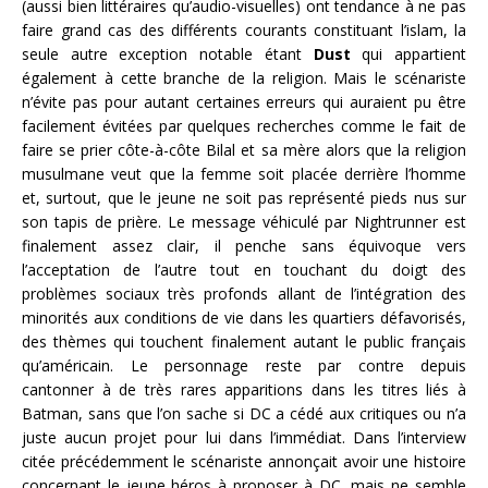
(aussi bien littéraires qu’audio-visuelles) ont tendance à ne pas
faire grand cas des différents courants constituant l’islam, la
seule autre exception notable étant
Dust
qui appartient
également à cette branche de la religion. Mais le scénariste
n’évite pas pour autant certaines erreurs qui auraient pu être
facilement évitées par quelques recherches comme le fait de
faire se prier côte-à-côte Bilal et sa mère alors que la religion
musulmane veut que la femme soit placée derrière l’homme
et, surtout, que le jeune ne soit pas représenté pieds nus sur
son tapis de prière. Le message véhiculé par Nightrunner est
finalement assez clair, il penche sans équivoque vers
l’acceptation de l’autre tout en touchant du doigt des
problèmes sociaux très profonds allant de l’intégration des
minorités aux conditions de vie dans les quartiers défavorisés,
des thèmes qui touchent finalement autant le public français
qu’américain. Le personnage reste par contre depuis
cantonner à de très rares apparitions dans les titres liés à
Batman, sans que l’on sache si DC a cédé aux critiques ou n’a
juste aucun projet pour lui dans l’immédiat. Dans l’interview
citée précédemment le scénariste annonçait avoir une histoire
concernant le jeune héros à proposer à DC, mais ne semble