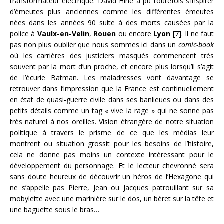
transformateur électrique. David Hine a pu toutefois s’inspirer
d’émeutes plus anciennes comme les différentes émeutes
nées dans les années 90 suite à des morts causées par la
police à
Vaulx-en-Velin
,
Rouen
ou encore
Lyon
[7]. Il ne faut
pas non plus oublier que nous sommes ici dans un
comic-book
où les carrières des justiciers masqués commencent très
souvent par la mort d’un proche, et encore plus lorsqu’il s’agit
de l’écurie Batman. Les maladresses vont davantage se
retrouver dans l’impression que la France est continuellement
en état de quasi-guerre civile dans ses banlieues ou dans des
petits détails comme un tag « vive la rage » qui ne sonne pas
très naturel à nos oreilles. Vision étrangère de notre situation
politique à travers le prisme de ce que les médias leur
montrent ou situation grossit pour les besoins de l’histoire,
cela ne donne pas moins un contexte intéressant pour le
développement du personnage. Et le lecteur chevronné sera
sans doute heureux de découvrir un héros de l’Hexagone qui
ne s’appelle pas Pierre, Jean ou Jacques patrouillant sur sa
mobylette avec une marinière sur le dos, un béret sur la tête et
une baguette sous le bras…