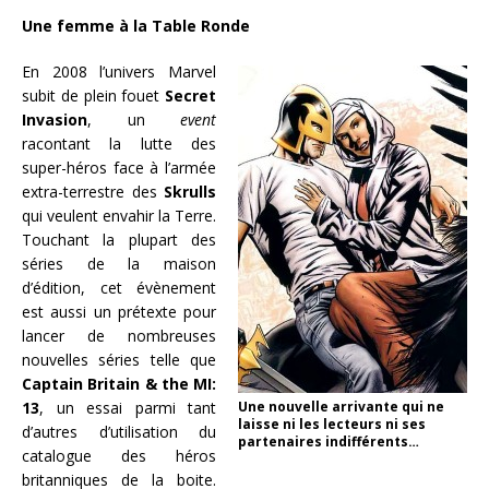
Une femme à la Table Ronde
En 2008 l’univers Marvel
subit de plein fouet
Secret
Invasion
, un
event
racontant la lutte des
super-héros face à l’armée
extra-terrestre des
Skrulls
qui veulent envahir la Terre.
Touchant la plupart des
séries de la maison
d’édition, cet évènement
est aussi un prétexte pour
lancer de nombreuses
nouvelles séries telle que
Captain Britain & the MI:
13
, un essai parmi tant
Une nouvelle arrivante qui ne
laisse ni les lecteurs ni ses
d’autres d’utilisation du
partenaires indifférents…
catalogue des héros
britanniques de la boite.