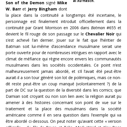
al Xu’ffasch.
Son of the Demon
signé
Mike
W. Barr
et
Jerry Bingham
dont
la place dans la continuité a longtemps été incertaine, le
personnage est finalement introduit officiellement dans la
continuité par Grant Morrison en 2006 dans
Batman
#655 et
devient le fil rouge de son passage sur le
Chevalier Noir
qui
s’est achevé l’an dernier. Jouer sur le fait que l’héritier de
Batman soit lui-même d’ascendance musulmane serait une
porte ouverte pour de nombreuses intrigues en rapport avec le
climat de méfiance qui règne encore envers les communautés
musulmanes dans les sociétés occidentales. Ce point n’est
malheureusement jamais abordé, et s’il l’avait été peut-être
aurait-il a son tour généré son lot de polémiques, mais ce non-
dit reste peut-être un coup manqué (volontairement ?) de la
part de DC sur la question de la diversité dans les comics; que
Damian soit croyant ou non son lien avec la religion aurait pu
amener à des histoires concernant son point de vue sur le
traitement et la place des musulmans dans la société
américaine comme il en sera question dans l’exemple qui va
être abordé ci-dessous. On peut noter qu’avant cette « version