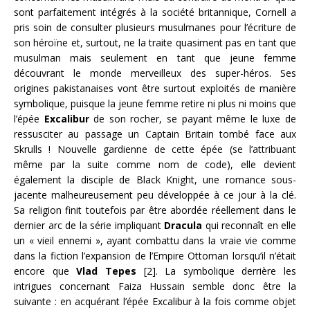
sont parfaitement intégrés à la société britannique, Cornell a
pris soin de consulter plusieurs musulmanes pour l’écriture de
son héroïne et, surtout, ne la traite quasiment pas en tant que
musulman mais seulement en tant que jeune femme
découvrant le monde merveilleux des super-héros. Ses
origines pakistanaises vont être surtout exploités de manière
symbolique, puisque la jeune femme retire ni plus ni moins que
l’épée
Excalibur
de son rocher, se payant même le luxe de
ressusciter au passage un Captain Britain tombé face aux
Skrulls ! Nouvelle gardienne de cette épée (se l’attribuant
même par la suite comme nom de code), elle devient
également la disciple de Black Knight, une romance sous-
jacente malheureusement peu développée à ce jour à la clé.
Sa religion finit toutefois par être abordée réellement dans le
dernier arc de la série impliquant
Dracula
qui reconnaît en elle
un « vieil ennemi », ayant combattu dans la vraie vie comme
dans la fiction l’expansion de l’Empire Ottoman lorsqu’il n’était
encore que
Vlad Tepes
[2]. La symbolique derrière les
intrigues concernant Faiza Hussain semble donc être la
suivante : en acquérant l’épée Excalibur à la fois comme objet