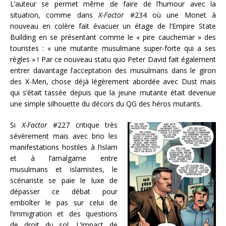
L’auteur se permet même de faire de l’humour avec la
situation, comme dans
X-Factor
#234 où une Monet à
nouveau en colère fait évacuer un étage de l’Empire State
Building en se présentant comme le « pire cauchemar » des
touristes : « une mutante musulmane super-forte qui a ses
règles » ! Par ce nouveau statu quo Peter David fait également
entrer davantage l’acceptation des musulmans dans le giron
des X-Men, chose déjà légèrement abordée avec Dust mais
qui s’était tassée depuis que la jeune mutante était devenue
une simple silhouette du décors du QG des héros mutants.
Si
X-Factor
#227 critique très
sévèrement mais avec brio les
manifestations hostiles à l’islam
et à l’amalgame entre
musulmans et
islamistes, le
scénariste se paie le luxe de
dépasser ce débat pour
emboîter le pas sur celui de
l’immigration et des questions
de droit du sol. L’impact de