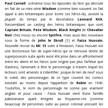
Paul Cornell
scénarise tous les épisodes du titre qui découle
en fait de sa mini-série
Wisdom
(comme bien souvent on fait
appel à des britanniques pour écrire ces héros-là), assisté la
plupart du temps par le dessinateur
Leonard Kirk
.
Rassemblant un casting des héros britanniques que sont
Captain Britain
,
Pete Wisdom
,
Black Knight
(le
Chevalier
Noir
chez nous) ou encore
Spitfire
, mais aussi des nouveaux
sous la forme de
John le Skrull
[1] et
Faiza Hussain
.
Nouvelle recrue du
MI: 13
suite à l’invasion, Faiza Hussain est
une doctoresse fan de super-héros qui se retrouve dotée de
superpouvoirs suite après avoir été prise dans un affrontement
entre les aliens et les héros (une origine pas plus farfelue que
d’autres), l’amenant à être le personnage à travers lequel les
lecteurs sont amenés à s’identifier. Jusque-là rien de neuf sous
le soleil, des personnages de ce type courent les comics
existant au moins depuis l’apparition de
Robin
en 1940.
Toutefois, le nom du personnage ne sonne pas vraiment
anglais et pour cause : Faiza Hussain vient d’une famille
pakistanaise ayant émigrée au Royaume-Uni (comme
beaucoup de personnes suite au passé colonial unissant les