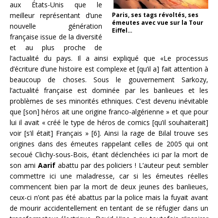
aux États-Unis que le
meilleur représentant d’une
Paris, ses tags révoltés, ses
émeutes avec vue sur la Tour
nouvelle génération
Eiffel…
française issue de la diversité
et au plus proche de
l’actualité du pays. Il a ainsi expliqué que «Le processus
d’écriture d’une histoire est complexe et [qu’il a] fait attention à
beaucoup de choses. Sous le gouvernement Sarkozy,
l’actualité française est dominée par les banlieues et les
problèmes de ses minorités ethniques. C’est devenu inévitable
que [son] héros ait une origine franco-algérienne » et que pour
lui il avait « créé le type de héros de comics [qu’il souhaiterait]
voir [s’il était] Français » [6]. Ainsi la rage de Bilal trouve ses
origines dans des émeutes rappelant celles de 2005 qui ont
secoué Clichy-sous-Bois, étant déclenchées ici par la mort de
son ami
Aarif
abattu par des policiers ! L’auteur peut sembler
commettre ici une maladresse, car si les émeutes réelles
commencent bien par la mort de deux jeunes des banlieues,
ceux-ci n’ont pas été abattus par la police mais la fuyait avant
de mourir accidentellement en tentant de se réfugier dans un