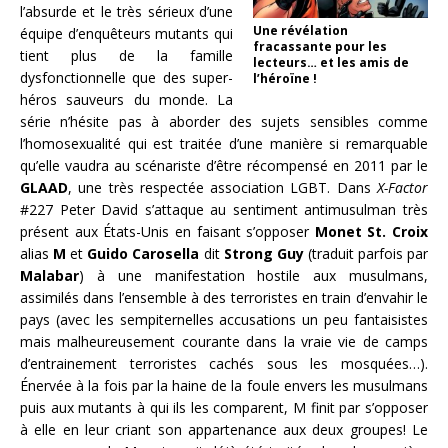
l’absurde et le très sérieux d’une
Une révélation
équipe d’enquêteurs mutants qui
fracassante pour les
tient plus de la famille
lecteurs… et les amis de
dysfonctionnelle que des super-
l’héroïne !
héros sauveurs du monde. La
série n’hésite pas à aborder des sujets sensibles comme
l’homosexualité qui est traitée d’une manière si remarquable
qu’elle vaudra au scénariste d’être récompensé en 2011 par le
GLAAD
, une très respectée association LGBT. Dans
X-Factor
#227 Peter David s’attaque au sentiment antimusulman très
présent aux États-Unis en faisant s’opposer
Monet St. Croix
alias
M
et
Guido Carosella
dit
Strong Guy
(traduit parfois par
Malabar
) à une manifestation hostile aux musulmans,
assimilés dans l’ensemble à des terroristes en train d’envahir le
pays (avec les sempiternelles accusations un peu fantaisistes
mais malheureusement courante dans la vraie vie de camps
d’entrainement terroristes cachés sous les mosquées…).
Énervée à la fois par la haine de la foule envers les musulmans
puis aux mutants à qui ils les comparent, M finit par s’opposer
à elle en leur criant son appartenance aux deux groupes! Le