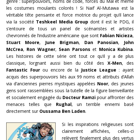
genre : superpouvoirs, noms de code, forces du Mal et même
les costumes moulants colorés ! Si Naif Al-Mutawa est la
véritable tête pensante et force motrice du projet qu’il lance
via la société
Teshkeel Media Group
dont il est le PDG, il
s’entoure de tous un panel de scénaristes et artistes
chevronnés de l’industrie américaine que sont
Fabian Nicieza
,
Stuart Moore
,
June Brigman
,
Dan Panosian
,
John
McCrea
,
Ron Wagner
,
Sean Parsons
et
Monica Kubina
.
Les histoires de cette série ont tout ce qu’il y a de plus
classique, lorgnant aussi bien du côté des
X-Men
, des
Fantastic Four
ou encore de la
Justice League
: ayant
acquis des superpouvoirs liés aux 99 noms et attributs d’Allah
via d’anciennes pierres mystiques appelées
Noor
, des jeunes
gens sont rassemblées sous la tutelle de la figure bienveillante
et socialement engagée du
Docteur Ramzi
pour affronter des
menaces telles que
Rughal
, un terrible ennemi basé
directement sur
Oussama Ben Laden
.
Si les inspirations religieuses sont
clairement affichées, celles-ci
relèvent finalement plus des vertus