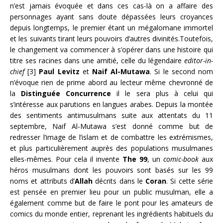
n’est jamais évoquée et dans ces cas-là on a affaire des
personnages ayant sans doute dépassées leurs croyances
depuis longtemps, le premier étant un mégalomane immortel
et les suivants tirant leurs pouvoirs d’autres divinités.Toutefois,
le changement va commencer à s’opérer dans une histoire qui
titre ses racines dans une amitié, celle du légendaire
editor-in-
chief
[3]
Paul Levitz
et
Naif Al-Mutawa
. Si le second nom
n’évoque rien de prime abord au lecteur même chevronné de
la
Distinguée Concurrence
il le sera plus à celui qui
s’intéresse aux parutions en langues arabes. Depuis la montée
des sentiments antimusulmans suite aux attentats du 11
septembre, Naif Al-Mutawa s’est donné comme but de
redresser l’image de l’islam et de combattre les extrémismes,
et plus particulièrement auprès des populations musulmanes
elles-mêmes. Pour cela il invente
The 99
, un
comic-book
aux
héros musulmans dont les pouvoirs sont basés sur les 99
noms et attributs d’
Allah
décrits dans le
Coran
. Si cette série
est pensée en premier lieu pour un public musulman, elle a
également comme but de faire le pont pour les amateurs de
comics du monde entier, reprenant les ingrédients habituels du