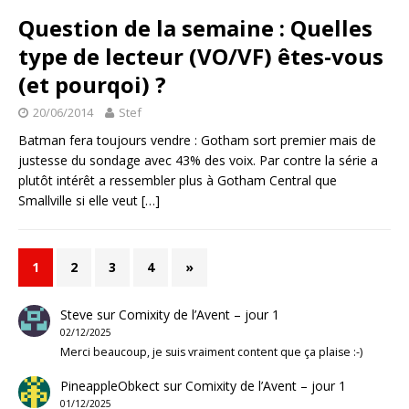
Question de la semaine : Quelles
type de lecteur (VO/VF) êtes-vous
(et pourqoi) ?
20/06/2014
Stef
Batman fera toujours vendre : Gotham sort premier mais de
justesse du sondage avec 43% des voix. Par contre la série a
plutôt intérêt a ressembler plus à Gotham Central que
Smallville si elle veut
[…]
1
2
3
4
»
Steve
sur
Comixity de l’Avent – jour 1
02/12/2025
Merci beaucoup, je suis vraiment content que ça plaise :-)
PineappleObkect
sur
Comixity de l’Avent – jour 1
01/12/2025