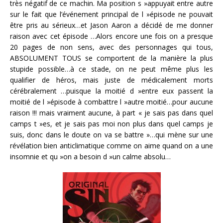
très négatif de ce machin. Ma position s »appuyait entre autre
sur le fait que l’événement principal de l »épisode ne pouvait
être pris au sérieux…et Jason Aaron a décidé de me donner
raison avec cet épisode …Alors encore une fois on a presque
20 pages de non sens, avec des personnages qui tous,
ABSOLUMENT TOUS se comportent de la manière la plus
stupide possible…à ce stade, on ne peut même plus les
qualifier de héros, mais juste de médicalement morts
cérébralement …puisque la moitié d »entre eux passent la
moitié de l »épisode à combattre l »autre moitié…pour aucune
raison !!! mais vraiment aucune, à part « je sais pas dans quel
camps t »es, et je sais pas moi non plus dans quel camps je
suis, donc dans le doute on va se battre »…qui mène sur une
révélation bien anticlimatique comme on aime quand on a une
insomnie et qu »on a besoin d »un calme absolu…