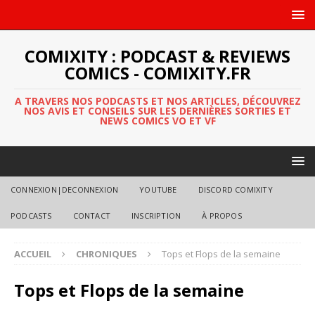
COMIXITY : PODCAST & REVIEWS
COMICS - COMIXITY.FR
A TRAVERS NOS PODCASTS ET NOS ARTICLES, DÉCOUVREZ
NOS AVIS ET CONSEILS SUR LES DERNIÈRES SORTIES ET
NEWS COMICS VO ET VF
CONNEXION|DECONNEXION
YOUTUBE
DISCORD COMIXITY
PODCASTS
CONTACT
INSCRIPTION
À PROPOS
ACCUEIL
CHRONIQUES
Tops et Flops de la semaine
Tops et Flops de la semaine