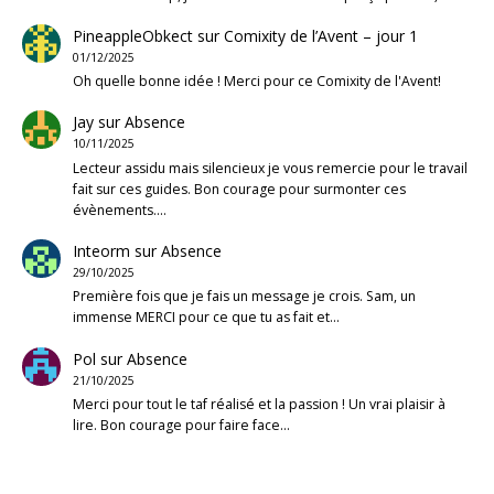
PineappleObkect
sur
Comixity de l’Avent – jour 1
01/12/2025
Oh quelle bonne idée ! Merci pour ce Comixity de l'Avent!
Jay
sur
Absence
10/11/2025
Lecteur assidu mais silencieux je vous remercie pour le travail
fait sur ces guides. Bon courage pour surmonter ces
évènements.…
Inteorm
sur
Absence
29/10/2025
Première fois que je fais un message je crois. Sam, un
immense MERCI pour ce que tu as fait et…
Pol
sur
Absence
21/10/2025
Merci pour tout le taf réalisé et la passion ! Un vrai plaisir à
lire. Bon courage pour faire face…