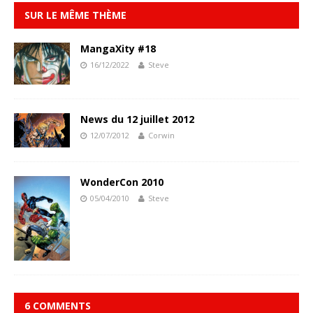
SUR LE MÊME THÈME
MangaXity #18
16/12/2022
Steve
News du 12 juillet 2012
12/07/2012
Corwin
WonderCon 2010
05/04/2010
Steve
6 COMMENTS