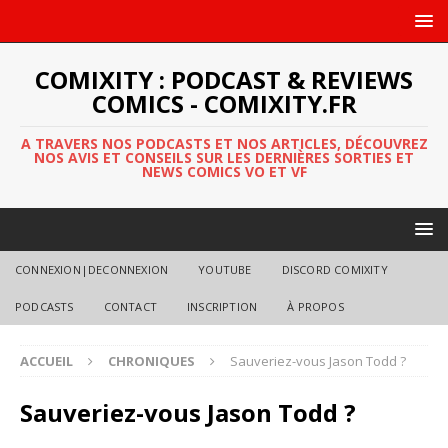
COMIXITY : PODCAST & REVIEWS
COMICS - COMIXITY.FR
A TRAVERS NOS PODCASTS ET NOS ARTICLES, DÉCOUVREZ
NOS AVIS ET CONSEILS SUR LES DERNIÈRES SORTIES ET
NEWS COMICS VO ET VF
CONNEXION|DECONNEXION
YOUTUBE
DISCORD COMIXITY
PODCASTS
CONTACT
INSCRIPTION
À PROPOS
ACCUEIL
CHRONIQUES
Sauveriez-vous Jason Todd ?
Sauveriez-vous Jason Todd ?