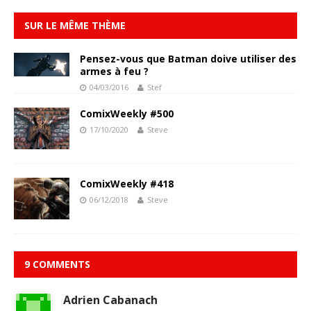
SUR LE MÊME THÈME
Pensez-vous que Batman doive utiliser des
armes à feu ?
04/03/2016
Stef
ComixWeekly #500
17/10/2020
Steve
ComixWeekly #418
06/12/2018
Steve
9 COMMENTS
Adrien Cabanach