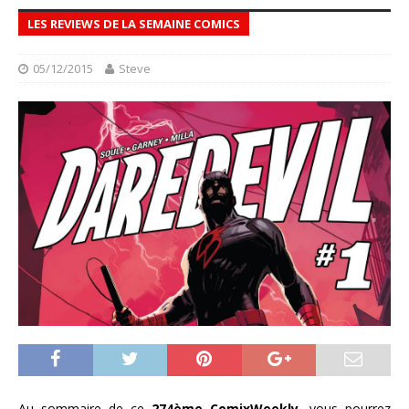
LES REVIEWS DE LA SEMAINE COMICS
05/12/2015
Steve
Au sommaire de ce
274ème ComixWeekly,
vous pourrez