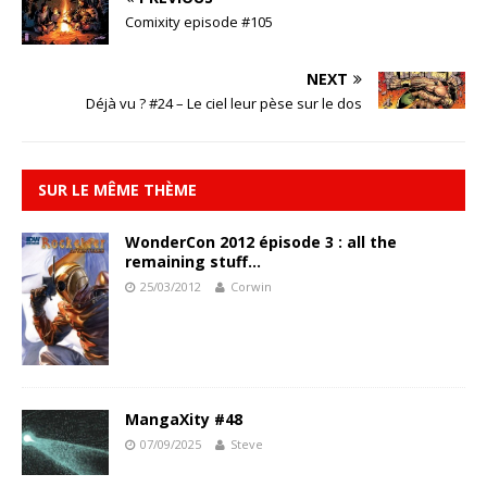
Comixity episode #105
NEXT
Déjà vu ? #24 – Le ciel leur pèse sur le dos
SUR LE MÊME THÈME
WonderCon 2012 épisode 3 : all the
remaining stuff…
25/03/2012
Corwin
MangaXity #48
07/09/2025
Steve