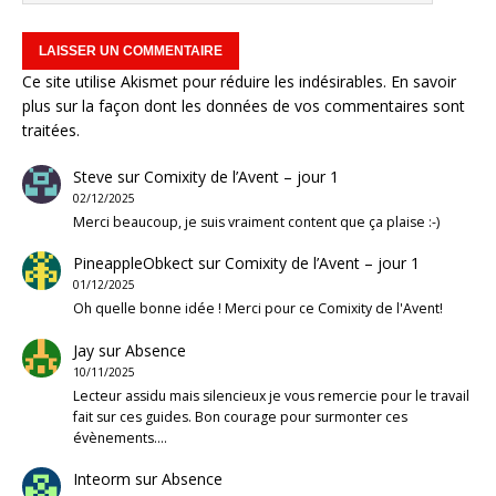
Ce site utilise Akismet pour réduire les indésirables.
En savoir
plus sur la façon dont les données de vos commentaires sont
traitées
.
Steve
sur
Comixity de l’Avent – jour 1
02/12/2025
Merci beaucoup, je suis vraiment content que ça plaise :-)
PineappleObkect
sur
Comixity de l’Avent – jour 1
01/12/2025
Oh quelle bonne idée ! Merci pour ce Comixity de l'Avent!
Jay
sur
Absence
10/11/2025
Lecteur assidu mais silencieux je vous remercie pour le travail
fait sur ces guides. Bon courage pour surmonter ces
évènements.…
Inteorm
sur
Absence