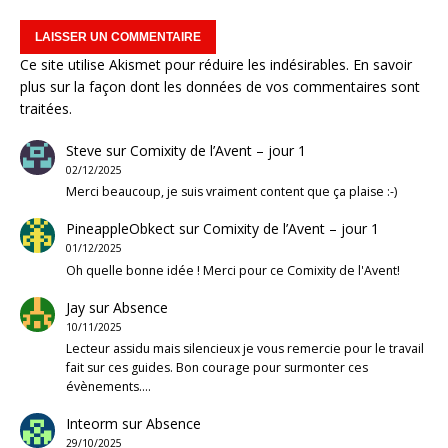
Ce site utilise Akismet pour réduire les indésirables.
En savoir
plus sur la façon dont les données de vos commentaires sont
traitées
.
Steve
sur
Comixity de l’Avent – jour 1
02/12/2025
Merci beaucoup, je suis vraiment content que ça plaise :-)
PineappleObkect
sur
Comixity de l’Avent – jour 1
01/12/2025
Oh quelle bonne idée ! Merci pour ce Comixity de l'Avent!
Jay
sur
Absence
10/11/2025
Lecteur assidu mais silencieux je vous remercie pour le travail
fait sur ces guides. Bon courage pour surmonter ces
évènements.…
Inteorm
sur
Absence
29/10/2025