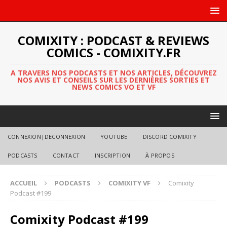
COMIXITY : PODCAST & REVIEWS
COMICS - COMIXITY.FR
A TRAVERS NOS PODCASTS ET NOS ARTICLES, DÉCOUVREZ
NOS AVIS ET CONSEILS SUR LES DERNIÈRES SORTIES ET
NEWS COMICS VO ET VF
CONNEXION|DECONNEXION
YOUTUBE
DISCORD COMIXITY
PODCASTS
CONTACT
INSCRIPTION
À PROPOS
ACCUEIL
PODCASTS
COMIXITY VF
Comixity
Podcast #199
Comixity Podcast #199