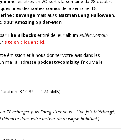
ramme les titres en VO sortis la semaine du 28 octobre
lques unes des sorties comics de la semaine. Du
erine : Revenge
mais aussi
Batman Long Halloween
,
ells sur
Amazing Spider-Man
.
 par
The Bilbocks
et tiré de leur album
Public Domain
eur
site en cliquant ici
.
tte émission et à nous donner votre avis dans les
n mail à l’adresse
podcast@comixity.fr
ou via le
Duration: 3:10:39 — 174.5MB)
it sur Télécharger puis Enregistrer sous… Une fois téléchargé,
’il démarre dans votre lecteur de musique habituel.)