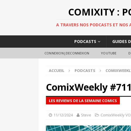
COMIXITY : 
A TRAVERS NOS PODCASTS ET NOS AR
PODCASTS
GUIDES 
CONNEXION|DECONNEXION
YOUTUBE
D
ACCUEIL
PODCASTS
COMIXWEEKL
ComixWeekly #71
LES REVIEWS DE LA SEMAINE COMICS
11/12/2024
Steve
ComixWeekly VO