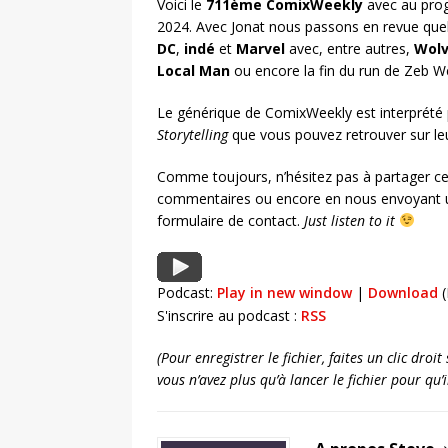
Voici le
711ème ComixWeekly
avec au prog
2024. Avec Jonat nous passons en revue que
DC
,
indé
et
Marvel
avec, entre autres,
Wolv
Local Man
ou encore la fin du run de Zeb W
Le générique de ComixWeekly est interprété
Storytelling
que vous pouvez retrouver sur l
Comme toujours, n’hésitez pas à partager ce
commentaires ou encore en nous envoyant u
formulaire de contact.
Just listen to it
Podcast:
Play in new window
|
Download
(
S'inscrire au podcast :
RSS
(Pour enregistrer le fichier, faites un clic dro
vous n’avez plus qu’à lancer le fichier pour qu