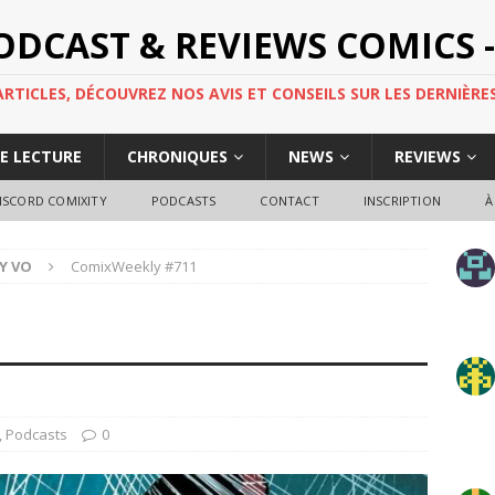
PODCAST & REVIEWS COMICS -
TICLES, DÉCOUVREZ NOS AVIS ET CONSEILS SUR LES DERNIÈRES
DE LECTURE
CHRONIQUES
NEWS
REVIEWS
ISCORD COMIXITY
PODCASTS
CONTACT
INSCRIPTION
À
Y VO
ComixWeekly #711
1
,
Podcasts
0