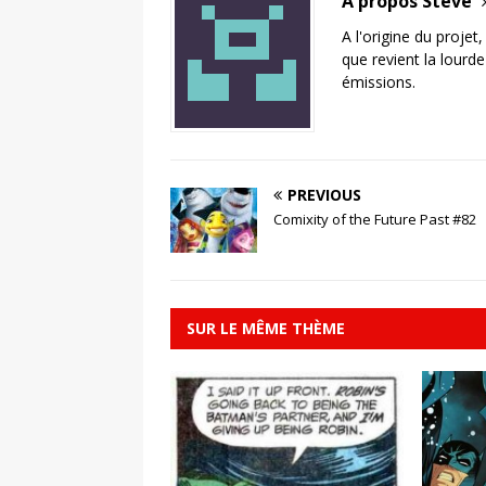
A propos Steve
A l'origine du projet
que revient la lourd
émissions.
PREVIOUS
Comixity of the Future Past #82
SUR LE MÊME THÈME