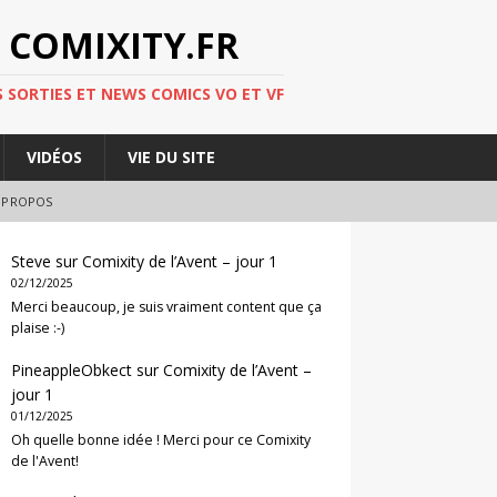
 COMIXITY.FR
 SORTIES ET NEWS COMICS VO ET VF
VIDÉOS
VIE DU SITE
 PROPOS
Steve
sur
Comixity de l’Avent – jour 1
02/12/2025
Merci beaucoup, je suis vraiment content que ça
plaise :-)
PineappleObkect
sur
Comixity de l’Avent –
jour 1
01/12/2025
Oh quelle bonne idée ! Merci pour ce Comixity
de l'Avent!