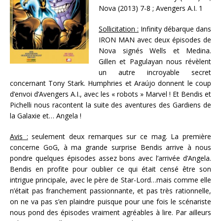
Nova (2013) 7-8 ; Avengers A.I. 1
Sollicitation :
Infinity débarque dans
IRON MAN avec deux épisodes de
Nova signés Wells et Medina.
Gillen et Pagulayan nous révèlent
un autre incroyable secret
concernant Tony Stark. Humphries et Araújo donnent le coup
d’envoi d’Avengers A.I., avec les « robots » Marvel ! Et Bendis et
Pichelli nous racontent la suite des aventures des Gardiens de
la Galaxie et… Angela !
Avis :
seulement deux remarques sur ce mag. La première
concerne GoG, à ma grande surprise Bendis arrive à nous
pondre quelques épisodes assez bons avec l’arrivée d’Angela.
Bendis en profite pour oublier ce qui était censé être son
intrigue principale, avec le père de Star-Lord…mais comme elle
n’était pas franchement passionnante, et pas très rationnelle,
on ne va pas s’en plaindre puisque pour une fois le scénariste
nous pond des épisodes vraiment agréables à lire. Par ailleurs