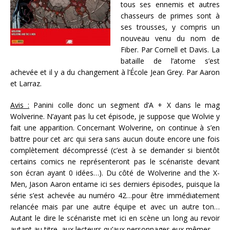
tous ses ennemis et autres
chasseurs de primes sont à
ses trousses, y compris un
nouveau venu du nom de
Fiber. Par Cornell et Davis. La
bataille de l’atome s’est
achevée et il y a du changement à l’École Jean Grey. Par Aaron
et Larraz.
Avis :
Panini colle donc un segment d’A + X dans le mag
Wolverine. N’ayant pas lu cet épisode, je suppose que Wolvie y
fait une apparition. Concernant Wolverine, on continue à s’en
battre pour cet arc qui sera sans aucun doute encore une fois
complètement décompressé (c’est à se demander si bientôt
certains comics ne représenteront pas le scénariste devant
son écran ayant 0 idées…). Du côté de Wolverine and the X-
Men, Jason Aaron entame ici ses derniers épisodes, puisque la
série s’est achevée au numéro 42…pour être immédiatement
relancée mais par une autre équipe et avec un autre ton…
Autant le dire le scénariste met ici en scène un long au revoir
autant au titre, aux lecteurs qu’aux personnages eux mêmes.