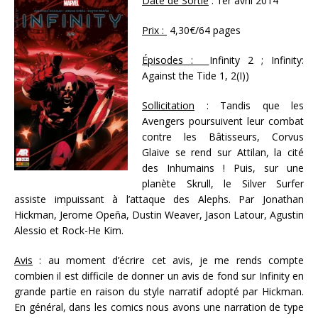
Date de Sortie
: 1er avril 2014
Prix :
4,30€/64 pages
Épisodes :
Infinity 2 ; Infinity:
Against the Tide 1, 2(I))
Sollicitation
: Tandis que les
Avengers poursuivent leur combat
contre les Bâtisseurs, Corvus
Glaive se rend sur Attilan, la cité
des Inhumains ! Puis, sur une
planète Skrull, le Silver Surfer
assiste impuissant à l’attaque des Alephs. Par Jonathan
Hickman, Jerome Opeña, Dustin Weaver, Jason Latour, Agustin
Alessio et Rock-He Kim.
Avis
: au moment d’écrire cet avis, je me rends compte
combien il est difficile de donner un avis de fond sur Infinity en
grande partie en raison du style narratif adopté par Hickman.
En général, dans les comics nous avons une narration de type