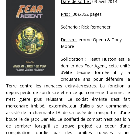
Date de sortie :
03 avril 2014
Prix :
30€/352 pages
Scénario :
Rick Remender
Dessin :
Jerome Opena & Tony
Moore
Sollicitation :
Heath Huston est le
dernier des Fear Agent, cette unité
d’élite texane formée il y a
cinquante ans pour défendre la
Terre contre les menaces extra-terrestres. La fonction a
depuis perdu de son lustre et en ce qui concerne l’homme, ce
n’est guère plus reluisant. Le soldat émérite s’est fait
mercenaire imbibé, exterminateur d’aliens sur commande,
assisté de la charmante I.A. de sa fusée de transport et d’une
bouteille de Jack Daniels. Le soiffard de combat n’est pas loin
de sombrer lorsqu’il se trouve projeté au coeur d’une
conspiration ourdie par des amibes tueuses visant