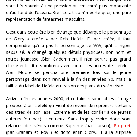
sous-tifs soumis à une pression au cm carré plus importante
qu’au fond de l’océan…Bref c’était du n’importe quoi, une pure
représentation de fantasmes masculins…
C’est dans cette ère bien étrange que débarque le personnage
de Glory « créée » par Rob Liefeld…Et par créée, il faut
comprendre qu’il a pris le personnage de WW, qu’il l’a hyper
sexualisé, a changé quelques détails physiques, son nom et
roulez jeunesse…Bien évidemment il n’en sortira pas grand
chose et le titre sombrera avec toutes les autres de Liefeld…
Alan Moore se pencha une première fois sur le jeune
personnage dans son revival à la fin des années 90, mais la
faillite du label de Liefeld eut raison des plans du scénariste…
Arrive la fin des années 2000, et certains responsables d’Image
propose à un Liefeld qui vient de revenir de reprendre certains
des titres de son label Extreme et de les confier à de jeunes
auteurs (ou pas) talentueux. Sans trop y croire donc sont
relancés des séries comme Supreme (par Larsen),
Prophet
(par Graham et Roy ) et donc enfin Glory…Et à la surprise