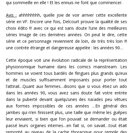
qui sommeille en elle ! Et les ennuis ne font que commencer.
Avis :
ahhhhhhhh, quelle joie de voir arriver cette excellente
série en VF. Encore une fois, Delcourt prouve la qualité de ses
choix édito !!! avec ce qui est sans doute l’une des meilleures
séries Image de ces dernières années. On peut le dire, cette
série et ce personnage reviennent de loin, de très très loin !!!
une contrée étrange et dangereuse appelée : les années 90…
Cette époque voit une évolution radicale de la représentation
physionomique humaine dans les comics mainstream. Les
hommes se voient tous bardés de flingues plus grands qu’eux
et de muscles suffisamment imposants pour porter tout
l’attirail…Quant aux femmes…disons que si vous étiez un ado
dans les années 90, vous avez sans doute fait votre entrée
dans la puberté devant quelqu’unes des naïades peu vêtues
aux formes impossibles de ces années …En général des
jambes qui n’en finissent plus, une taille que même les guêpes
leur enviaient, si bien que l’on pouvait se demander ou était
passé leurs organes internes…en fait si, on savait…tout était
remonté au niveau de la cache thoracique pour remplir des