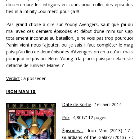
d’interrompre les intrigues en cours pour coller des épisodes
ties-in à Infinity…oui merci pour ça !!!
Pas grand chose à dire sur Young Avengers, sauf que j’ai du
mal avec ces derniers épisodes et début d’une mini sur Cap
totalement inconnue au bataillon. Je ne vois pas trop pourquoi
Panini vient nous l’ajouter, oui je sais il faut compléter le mag
puisqu’au lieu de deux épisodes d’Avengers on en a qu’un, mais
pourquoi ne pas accélérer Young à la place, puisque cela reste
détaché de l’univers Marvel ?
Verdict
: à posséder.
IRON MAN 10
Date de Sortie
: 1er avril 2014
Prix
: 4,80€/112 pages
Épisodes :
Iron Man (2013) 17 ;
Guardians of the Galaxy (2013) 7 ;