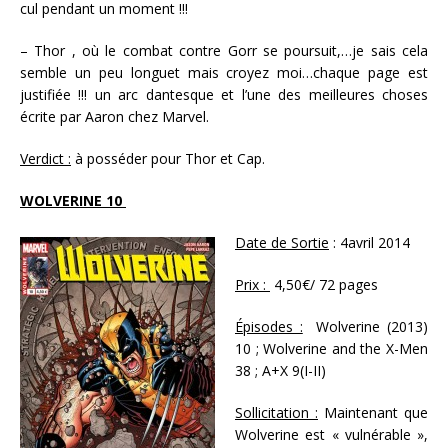
cul pendant un moment !!!
– Thor , où le combat contre Gorr se poursuit,…je sais cela
semble un peu longuet mais croyez moi…chaque page est
justifiée !!! un arc dantesque et l’une des meilleures choses
écrite par Aaron chez Marvel.
Verdict :
à posséder pour Thor et Cap.
WOLVERINE 10
Date de Sortie
: 4avril 2014
Prix :
4,50€/ 72 pages
Épisodes :
Wolverine (2013)
10 ; Wolverine and the X-Men
38 ; A+X 9(I-II)
Sollicitation :
Maintenant que
Wolverine est « vulnérable »,