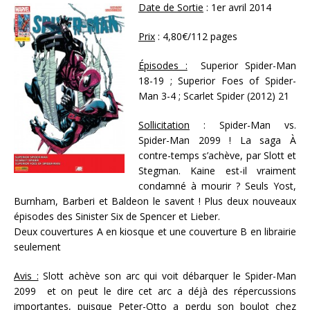
Date de Sortie
: 1er avril 2014
Prix
: 4,80€/112 pages
Épisodes :
Superior Spider-Man
18-19 ; Superior Foes of Spider-
Man 3-4 ; Scarlet Spider (2012) 21
Sollicitation
: Spider-Man vs.
Spider-Man 2099 ! La saga À
contre-temps s’achève, par Slott et
Stegman. Kaine est-il vraiment
condamné à mourir ? Seuls Yost,
Burnham, Barberi et Baldeon le savent ! Plus deux nouveaux
épisodes des Sinister Six de Spencer et Lieber.
Deux couvertures A en kiosque et une couverture B en librairie
seulement
Avis :
Slott achève son arc qui voit débarquer le Spider-Man
2099 et on peut le dire cet arc a déjà des répercussions
importantes, puisque Peter-Otto a perdu son boulot chez