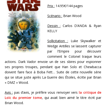
Prix :
14.95€/144 pages
Scénario :
Brian Wood
Dessin :
Carlos D’ANDA & Ryan
KELLY
Sollicitation :
Luke Skywalker et
Wedge Antilles se laissent capturer
par l’Empire pour découvrir
comment le Colonel traque leurs
actions. Dark Vador envoie un de ses sbires pour espionner
ses propres troupes, pendant que Han Solo et Chewbacca
doivent faire face à Boba Fett… Suite de cette nouvelle série
qui se situe juste après La Guerre des Étoiles, écrite par Brian
« DMZ » Wood.
Avis :
pas d’avis, je préfère vous renvoyer vers
la critique de
Loïc du premier tome
, qui avait bien aimé le titre écrit par
Brian Wood.