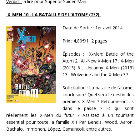
Verdict :
à lire pour Superior Spider-Man…
X-MEN 10 : LA BATAILLE DE L’ATOME (2/2)
Date de Sortie :
1er avril 2014
Prix :
4,80€/112 pages
Épisodes :
X-Men: Battle of the
Atom 2 ; All-New X-Men 17 ; X-Men
(2013) 6 ; Uncanny X-Men (2013)
13 ; Wolverine and the X-Men 37
Sollicitation :
La bataille de l’atome,
conclusion ! Quel sera le destin des
premiers X-Men ? Retourneront-ils
dans le passé ? Et qui sont
réellement les X-Men du futur ? Assistez à un tournant
essentiel pour toute la famille X ! Par Bendis, Wood, Aaron,
Bachalo, Immonen, López, Camuncoli, entre autres.