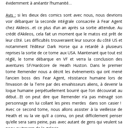
évidemment à anéantir l’humanité…
Avis :
si les dieux des comics sont avec nous, nous devrions
voir débarquer la seconde intégrale consacrée à Fear Agent
chez Akileos…et ce plus d’un an après sa sortie attendue. Au
crédit d’Akileos, cela fait un moment que le matos est prêt de
leur côté. Les difficultés trouveraient leur source du côté US et
notamment l’éditeur Dark Horse qui a retardé à plusieurs
reprises la sortie de ce tome aux USA. Maintenant que tout est
réglé, le tome débarque en VF et verra la conclusion des
aventures SF/Hardcore de Heath Huston. Dans le premier
tome Remender nous a décrit les évènements qui ont mené
l’ancien boss des Fear Agent, résistance humaine lors de
l’invasion de la Terre par des envahisseurs aliens, à devenir la
loque humaine perpétuellement bourré que l’on découvrait au
début…Et on peut dire que Remender n’a pas ménagé son
personnage en lui collant les pires merdes dans son casier !
Avec ce second tome, nous allons assister à la vieillesse de
Heath et vu la vie qu’il a connu, on peut difficilement penser
qu’elle sera sans peine, pas avec autant de gens qui veulent sa