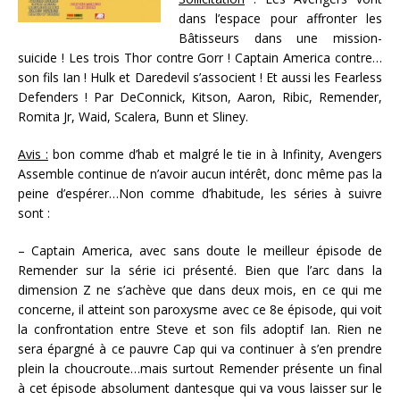
dans l’espace pour affronter les
Bâtisseurs dans une mission-
suicide ! Les trois Thor contre Gorr ! Captain America contre…
son fils Ian ! Hulk et Daredevil s’associent ! Et aussi les Fearless
Defenders ! Par DeConnick, Kitson, Aaron, Ribic, Remender,
Romita Jr, Waid, Scalera, Bunn et Sliney.
Avis :
bon comme d’hab et malgré le tie in à Infinity, Avengers
Assemble continue de n’avoir aucun intérêt, donc même pas la
peine d’espérer…Non comme d’habitude, les séries à suivre
sont :
– Captain America, avec sans doute le meilleur épisode de
Remender sur la série ici présenté. Bien que l’arc dans la
dimension Z ne s’achève que dans deux mois, en ce qui me
concerne, il atteint son paroxysme avec ce 8e épisode, qui voit
la confrontation entre Steve et son fils adoptif Ian. Rien ne
sera épargné à ce pauvre Cap qui va continuer à s’en prendre
plein la choucroute…mais surtout Remender présente un final
à cet épisode absolument dantesque qui va vous laisser sur le