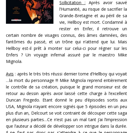
Sollicitation :
Après avoir sauvé
l’Humanité, au risque de sacrifier la
Grande-Bretagne et au péril de sa
vie, Hellboy est mort. Condamné à
rester en Enfer, il retrouve un
certain nombre de visages connus, des âmes damnées, des
fantômes du passé, et un trône qui n’attend que lui. Mais
Hellboy est-il prêt à monter sur celui-ci pour régner sur les
Enfers ? Un voyage infernal assuré par le maestro Mike
Mignola.
Avis
: après le très très réussi dernier tome d’Hellboy qui voyait
…la mort du personnage !!! Mike Mignola reprend entièrement
le contrôle de sa création, puisque le grand monsieur est de
retour au dessin après avoir laissé cette charge à l’excellent
Duncan Fregedo. Etant donné le peu d’épisodes sortis aux
USA, Mignola n’ayant encore signés que 5 épisodes en un peu
plus d’un an, Delcourt se voit contraint de découper cette saga
en plusieurs parties…Ce n’est pas un mal tant j’ai l’impression
que l’auteur a décidé de développer son intrigue dans la durée.
Il ne faut pas donc pas s’attendre à ce que le personnage