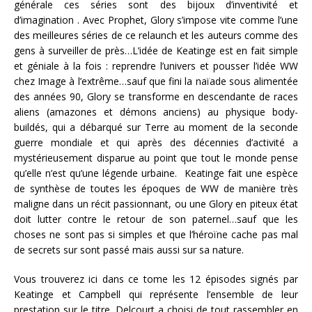
générale ces séries sont des bijoux d’inventivité et
d’imagination . Avec Prophet, Glory s’impose vite comme l’une
des meilleures séries de ce relaunch et les auteurs comme des
gens à surveiller de près…L’idée de Keatinge est en fait simple
et géniale à la fois : reprendre l’univers et pousser l’idée WW
chez Image à l’extrême…sauf que fini la naïade sous alimentée
des années 90, Glory se transforme en descendante de races
aliens (amazones et démons anciens) au physique body-
buildés, qui a débarqué sur Terre au moment de la seconde
guerre mondiale et qui après des décennies d’activité a
mystérieusement disparue au point que tout le monde pense
qu’elle n’est qu’une légende urbaine. Keatinge fait une espèce
de synthèse de toutes les époques de WW de manière très
maligne dans un récit passionnant, ou une Glory en piteux état
doit lutter contre le retour de son paternel…sauf que les
choses ne sont pas si simples et que l’héroïne cache pas mal
de secrets sur sont passé mais aussi sur sa nature.
Vous trouverez ici dans ce tome les 12 épisodes signés par
Keatinge et Campbell qui représente l’ensemble de leur
prestation sur le titre. Delcourt a choisi de tout rassembler en