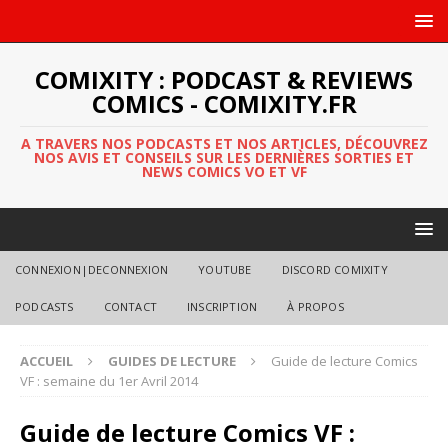
COMIXITY : PODCAST & REVIEWS
COMICS - COMIXITY.FR
A TRAVERS NOS PODCASTS ET NOS ARTICLES, DÉCOUVREZ
NOS AVIS ET CONSEILS SUR LES DERNIÈRES SORTIES ET
NEWS COMICS VO ET VF
CONNEXION|DECONNEXION
YOUTUBE
DISCORD COMIXITY
PODCASTS
CONTACT
INSCRIPTION
À PROPOS
ACCUEIL
GUIDES DE LECTURE
Guide de lecture Comics
VF : semaine du 1er Avril 2014
Guide de lecture Comics VF :