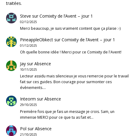
traitées
.
Steve
sur
Comixity de l’Avent – jour 1
02/12/2025
Merci beaucoup, je suis vraiment content que ça plaise :-)
PineappleObkect
sur
Comixity de l’Avent – jour 1
01/12/2025
Oh quelle bonne idée ! Merci pour ce Comixity de l'Avent!
Jay
sur
Absence
10/11/2025
Lecteur assidu mais silencieux je vous remercie pour le travail
fait sur ces guides. Bon courage pour surmonter ces
évènements.…
Inteorm
sur
Absence
29/10/2025
Première fois que je fais un message je crois. Sam, un
immense MERCI pour ce que tu as fait et…
Pol
sur
Absence
21/10/2025