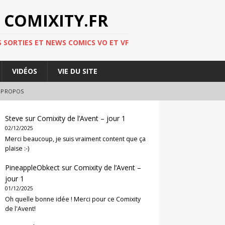
 COMIXITY.FR
 SORTIES ET NEWS COMICS VO ET VF
VIDÉOS
VIE DU SITE
 PROPOS
Steve
sur
Comixity de l’Avent – jour 1
02/12/2025
Merci beaucoup, je suis vraiment content que ça
plaise :-)
PineappleObkect
sur
Comixity de l’Avent –
jour 1
01/12/2025
Oh quelle bonne idée ! Merci pour ce Comixity
de l'Avent!