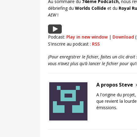
Au sommaire du
74ème Podcatch,
nous rev
débriefing du
Worlds Collide
et du
Royal R
AEW
!
Podcast:
Play in new window
|
Download
(
S'inscrire au podcast :
RSS
(Pour enregistrer le fichier, faites un clic dro
vous n’avez plus qu’à lancer le fichier pour qu
A propos Steve
A l'origine du projet
que revient la lourd
émissions.