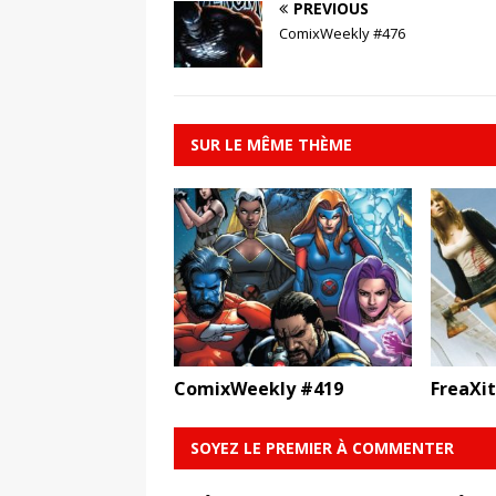
PREVIOUS
ComixWeekly #476
SUR LE MÊME THÈME
ComixWeekly #419
FreaXi
SOYEZ LE PREMIER À COMMENTER