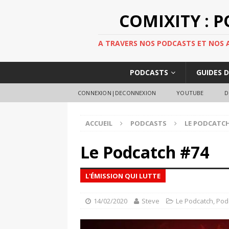
COMIXITY : 
A TRAVERS NOS PODCASTS ET NOS AR
PODCASTS
GUIDES 
CONNEXION|DECONNEXION
YOUTUBE
D
ACCUEIL
PODCASTS
LE PODCATC
Le Podcatch #74
L'ÉMISSION QUI LUTTE
14/02/2020
Steve
Le Podcatch
,
Pod