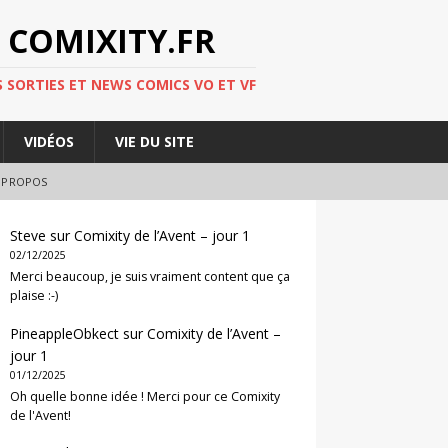
 COMIXITY.FR
 SORTIES ET NEWS COMICS VO ET VF
VIDÉOS
VIE DU SITE
 PROPOS
Steve
sur
Comixity de l’Avent – jour 1
02/12/2025
Merci beaucoup, je suis vraiment content que ça
plaise :-)
PineappleObkect
sur
Comixity de l’Avent –
jour 1
01/12/2025
Oh quelle bonne idée ! Merci pour ce Comixity
de l'Avent!