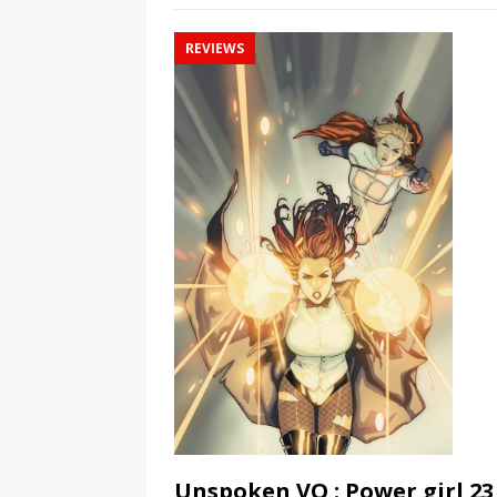
REVIEWS
Unspoken VO : Power girl 23