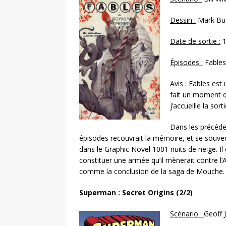
Dessin :
Mark Bu
Date de sortie :
1
Épisodes
:
Fables
Avis :
Fables est 
fait un moment q
j’accueille la s
Dans les précéde
épisodes recouvrait la mémoire, et se souven
dans le Graphic Novel 1001 nuits de neige. I
constituer une armée qu’il mènerait contre l’
comme la conclusion de la saga de Mouche.
Superman : Secret Origins (2/2)
Scénario :
Geoff 