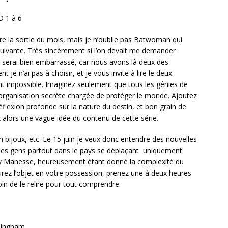
 1 à 6
ire la sortie du mois, mais je n’oublie pas Batwoman qui
suivante. Très sincèrement si l’on devait me demander
je serai bien embarrassé, car nous avons là deux des
 je n’ai pas à choisir, et je vous invite à lire le deux.
ment impossible. Imaginez seulement que tous les génies de
une organisation secrète chargée de protéger le monde. Ajoutez
flexion profonde sur la nature du destin, et bon grain de
ez alors une vague idée du contenu de cette série.
n bijoux, etc. Le 15 juin je veux donc entendre des nouvelles
s, des gens partout dans le pays se déplaçant uniquement
rémy Manesse, heureusement étant donné la complexité du
aurez l’objet en votre possession, prenez une à deux heures
soin de le relire pour tout comprendre.
llingham