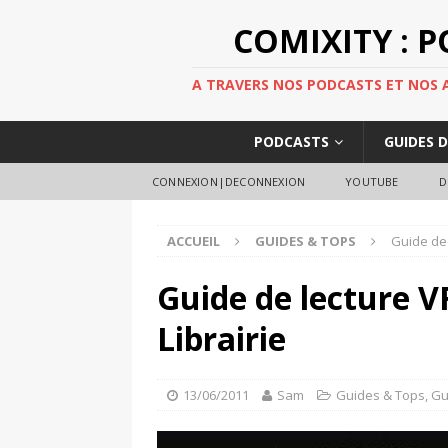
COMIXITY : 
A TRAVERS NOS PODCASTS ET NOS AR
PODCASTS
GUIDES 
CONNEXION|DECONNEXION
YOUTUBE
D
ACCUEIL
GUIDES & TOPS
Guide de 
Guide de lecture VF
Librairie
13/06/2011
Sam
Guides & Tops
,
Gu