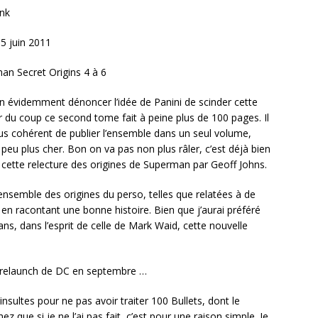
nk
5 juin 2011
n Secret Origins 4 à 6
n évidemment dénoncer l’idée de Panini de scinder cette
r du coup ce second tome fait à peine plus de 100 pages. Il
lus cohérent de publier l’ensemble dans un seul volume,
 peu plus cher. Bon on va pas non plus râler, c’est déjà bien
 cette relecture des origines de Superman par Geoff Johns.
r l’ensemble des origines du perso, telles que relatées à de
 en racontant une bonne histoire. Bien que j’aurai préféré
ns, dans l’esprit de celle de Mark Waid, cette nouvelle
ain relaunch de DC en septembre …
sultes pour ne pas avoir traiter 100 Bullets, dont le
que si je ne l’ai pas fait, c’est pour une raison simple. Je