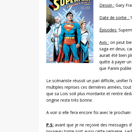
Dessin :
Gary Fra
Date de sortie :
1
Épisodes:
Superma
Avis :
on peut bie
saga en deux, ca
aurait été bien p
quitte à payer un
que Panini publie
Le scénariste réussit un pari difficile, unifie
multiples reprises ces dernières années, tout
que sa Lois soit plus mordante et rentre deda
origine reste très bonne.
A voir si elle fera encore foi avec le proch
P.S:
avant que je ne reçoive des messages d’in
nouveau tome sort aussi cette semaine, sachez 