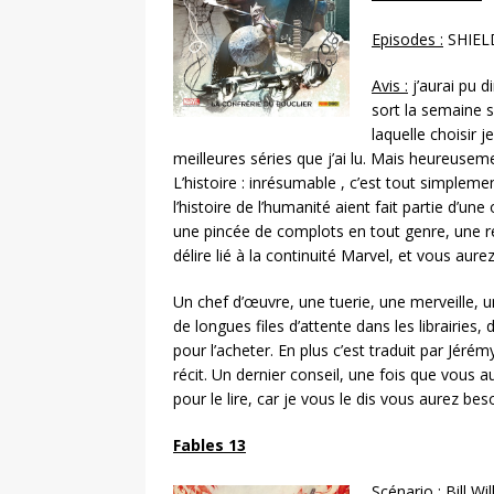
Episodes :
SHIELD
Avis :
j’aurai pu d
sort la semaine 
laquelle choisir 
meilleures séries que j’ai lu. Mais heureusement
L’histoire : inrésumable , c’est tout simple
l’histoire de l’humanité aient fait partie d’
une pincée de complots en tout genre, une ré
délire lié à la continuité Marvel, et vous aur
Un chef d’œuvre, une tuerie, une merveille, u
de longues files d’attente dans les librairie
pour l’acheter. En plus c’est traduit par Jé
récit. Un dernier conseil, une fois que vous 
pour le lire, car je vous le dis vous aurez be
Fables 13
Scénario :
Bill Wi