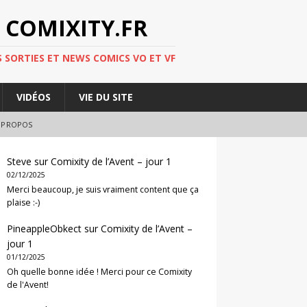
 COMIXITY.FR
 SORTIES ET NEWS COMICS VO ET VF
VIDÉOS
VIE DU SITE
 PROPOS
Steve
sur
Comixity de l’Avent – jour 1
02/12/2025
Merci beaucoup, je suis vraiment content que ça
plaise :-)
PineappleObkect
sur
Comixity de l’Avent –
jour 1
01/12/2025
Oh quelle bonne idée ! Merci pour ce Comixity
de l'Avent!