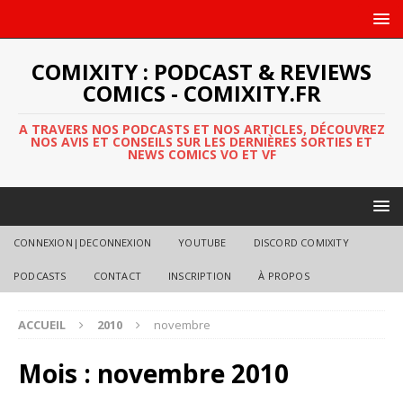
COMIXITY : PODCAST & REVIEWS
COMICS - COMIXITY.FR
A TRAVERS NOS PODCASTS ET NOS ARTICLES, DÉCOUVREZ
NOS AVIS ET CONSEILS SUR LES DERNIÈRES SORTIES ET
NEWS COMICS VO ET VF
CONNEXION|DECONNEXION
YOUTUBE
DISCORD COMIXITY
PODCASTS
CONTACT
INSCRIPTION
À PROPOS
ACCUEIL
2010
novembre
Mois :
novembre 2010