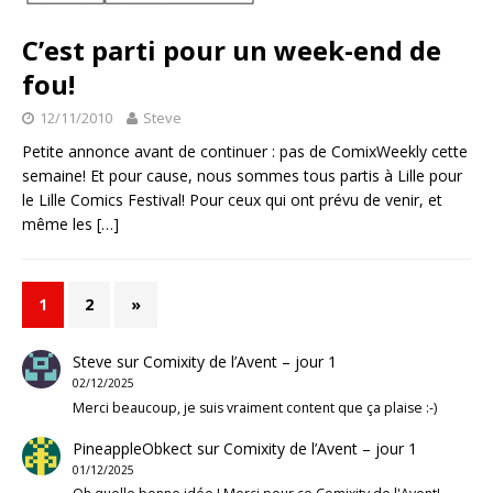
C’est parti pour un week-end de
fou!
12/11/2010
Steve
Petite annonce avant de continuer : pas de ComixWeekly cette
semaine! Et pour cause, nous sommes tous partis à Lille pour
le Lille Comics Festival! Pour ceux qui ont prévu de venir, et
même les
[…]
1
2
»
Steve
sur
Comixity de l’Avent – jour 1
02/12/2025
Merci beaucoup, je suis vraiment content que ça plaise :-)
PineappleObkect
sur
Comixity de l’Avent – jour 1
01/12/2025